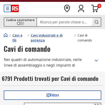
0
Codice costruttore
/
Cavi e
/
Cavi industriali e di
/
Cavi di
fili
potenza
comando
Cavi di comando
Nei quadri di automazione industriale, nelle
linee di assemblaggio o negli impianti di
processo, i cavi di comando e i cavi di controllo
garantiscono trasmissione affidabile di segnale,
6791 Prodotti trovati per Cavi di comando
dati e potenza con protezione da interferenze
elettromagnetiche e sollecitazioni meccaniche. Su
RS trovi cavi multipolari nelle versioni CY
Filtri
(schermati), SY (rinforzati con treccia acciaio) e YY
(non schermati), con conduttori in rame stagnato