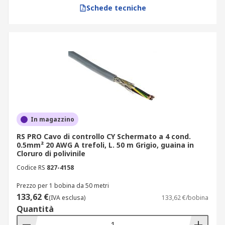
tutte le configurazioni, consegna rapida e
Schede tecniche
documentazione tecnica completa ti permettono
di pianificare interventi di cablaggio senza tempi
di attesa imprevisti. Scegli i cavi multipolari
giusti per le tue linee e acquista ora.
In magazzino
RS PRO Cavo di controllo CY Schermato a 4 cond.
0.5mm² 20 AWG A trefoli, L. 50 m Grigio, guaina in
Cloruro di polivinile
Codice RS
827-4158
Prezzo per 1 bobina da 50 metri
133,62 €
(IVA esclusa)
133,62 €/bobina
Quantità