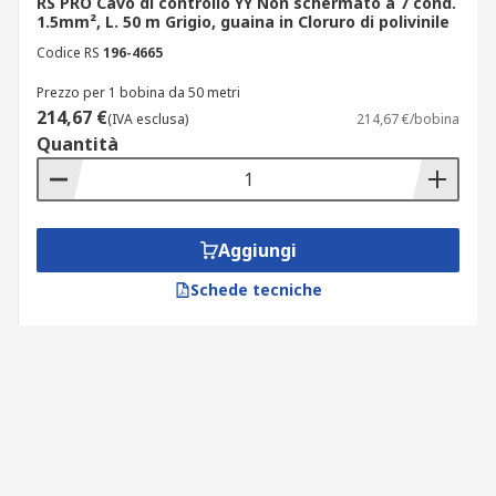
RS PRO Cavo di controllo YY Non schermato a 7 cond.
1.5mm², L. 50 m Grigio, guaina in Cloruro di polivinile
Codice RS
196-4665
Prezzo per 1 bobina da 50 metri
214,67 €
(IVA esclusa)
214,67 €/bobina
Quantità
Aggiungi
Schede tecniche