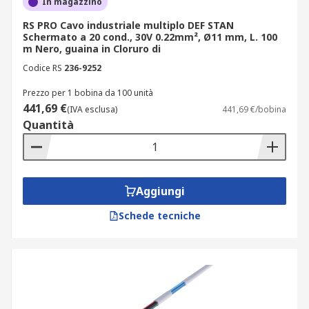
In magazzino
con
prolunghe e avvolgicavo
, ideali per
alimentare strumenti e sensori in aree di lavoro
RS PRO Cavo industriale multiplo DEF STAN
estese.
Schermato a 20 cond., 30V 0.22mm², Ø11 mm, L. 100
m Nero, guaina in Cloruro di
Parametri chiave per scegliere i
Codice RS
236-9252
cavi di comando
Prezzo per 1 bobina da 100 unità
441,69 €
(IVA esclusa)
441,69 €/bobina
Quantità
La selezione dei cavi multipolari corretti richiede
attenzione a parametri precisi. Ecco i valori
operativi che trovi nei cavi a catalogo:
Aggiungi
schermatura: schermato (CY) per ambienti
con campi elettromagnetici, non schermato
Schede tecniche
(YY) per installazioni fisse senza
interferenze;
materiale del conduttore: rame stagnato per
resistenza alla corrosione, rame argentato
per alta conducibilità, rame nudo o ricotto