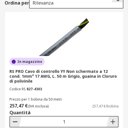
Ordina per
Rilevanza
o argentato, guaine in PVC, poliuretano o TPE.
Che tu debba cablare un robot industriale, un
sistema di sicurezza o una sensoristica
distribuita, ogni soluzione è selezionata per
robustezza e compatibilità. Acquista online i cavi
di comando più adatti al tuo impianto con
spedizioni rapide.
Configurazioni disponibili e
In magazzino
architetture
RS PRO Cavo di controllo YY Non schermato a 12
cond. 1mm² 17 AWG, L. 50 m Grigio, guaina in Cloruro
di polivinile
Per ottenere trasmissione stabile di segnale in
Codice RS
827-4303
ambienti industriali, seleziona la tipologia di
cavo più adatta al tuo sistema tra le seguenti
Prezzo per 1 bobina da 50 metri
257,47 €
opzioni disponibili a catalogo:
(IVA esclusa)
257,47 €/bobina
Quantità
cavi CY (schermati con treccia in rame
stagnato): protezione da interferenze