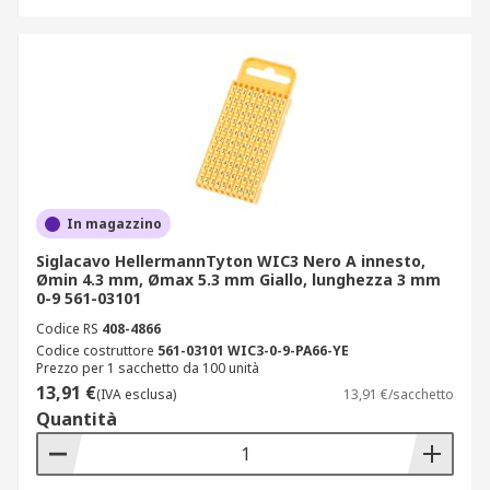
In magazzino
Siglacavo HellermannTyton WIC3 Nero A innesto,
Ømin 4.3 mm, Ømax 5.3 mm Giallo, lunghezza 3 mm
0-9 561-03101
Codice RS
408-4866
Codice costruttore
561-03101 WIC3-0-9-PA66-YE
Prezzo per 1 sacchetto da 100 unità
13,91 €
(IVA esclusa)
13,91 €/sacchetto
Quantità