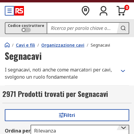
0
Codice costruttore
/
Cavi e fili
/
Organizzazione cavi
/
Segnacavi
Segnacavi
I segnacavi, noti anche come marcatori per cavi,
svolgono un ruolo fondamentale
nell'identificazione e nell'etichettatura dei fili, dei
cavi, dei tubi e dei fasci.
2971 Prodotti trovati per Segnacavi
Sono essenziali durante l'installazione, la
configurazione e la manutenzione di
Filtri
apparecchiature.
Ordina per
Rilevanza
Tipologie di segnacavi