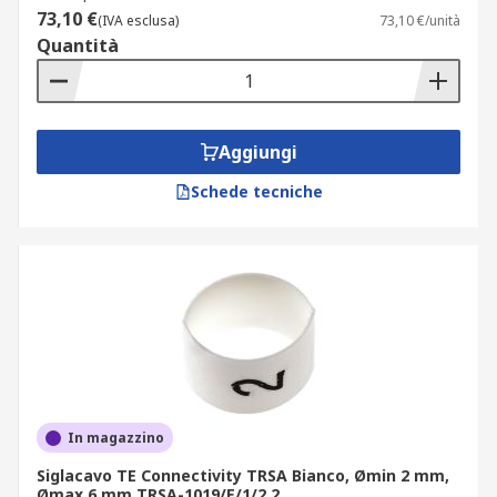
73,10 €
(IVA esclusa)
73,10 €/unità
Quantità
Aggiungi
Schede tecniche
In magazzino
Siglacavo TE Connectivity TRSA Bianco, Ømin 2 mm,
Ømax 6 mm TRSA-1019/E/1/2 2