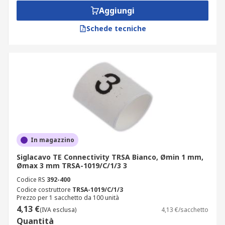
Aggiungi
Questo codice facilita l'identificazione e
Schede tecniche
l'associazione dei segnacavi a determinati fili o
cavi, semplificando la manutenzione e gli
aggiornamenti futuri del sistema.
Classificazione dei segnacavi in base al
metodo di fissaggio
I segnacavi possono essere classificati in base al
metodo di fissaggio utilizzato. Ecco alcune
In magazzino
categorie comuni:
Siglacavo TE Connectivity TRSA Bianco, Ømin 1 mm,
Segnacavi adesivi e autolaminanti: ideali
Ømax 3 mm TRSA-1019/C/1/3 3
per l'uso con cavi già terminati. Si avvolgono
Codice RS
392-400
facilmente intorno al cavo e offrono una
Codice costruttore
TRSA-1019/C/1/3
Prezzo per 1 sacchetto da 100 unità
copertura protettiva con uno strato
4,13 €
(IVA esclusa)
4,13 €/sacchetto
trasparente autoadesivo. Possono essere
Quantità