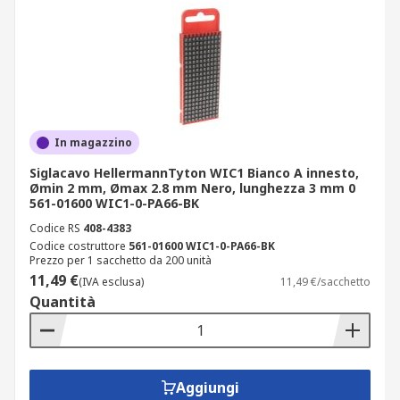
In magazzino
Siglacavo HellermannTyton WIC1 Bianco A innesto,
Ømin 2 mm, Ømax 2.8 mm Nero, lunghezza 3 mm 0
561-01600 WIC1-0-PA66-BK
Codice RS
408-4383
Codice costruttore
561-01600 WIC1-0-PA66-BK
Prezzo per 1 sacchetto da 200 unità
11,49 €
(IVA esclusa)
11,49 €/sacchetto
Quantità
Aggiungi