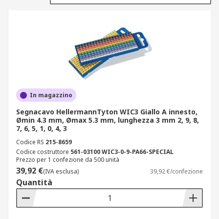
Esiste un'ampia varietà di segnacavi disponibili
sul mercato.
Sono realizzati utilizzando materiali appositi che
garantiscono la durabilità e l'affidabilità
necessarie nel contesto elettrico. Tra quelli più
comuni ci sono PVC, poliolefina, vinile, nylon,
In magazzino
poliestere e acciaio. Ogni materiale ha le sue
Segnacavo HellermannTyton WIC3 Giallo A innesto,
caratteristiche uniche che lo rendono adatto a
Ømin 4.3 mm, Ømax 5.3 mm, lunghezza 3 mm 2, 9, 8,
diversi ambienti e applicazioni.
7, 6, 5, 1, 0, 4, 3
Codice RS
215-8659
Ad esempio resistenza alla temperatura,
Codice costruttore
561-03100 WIC3-0-9-PA66-SPECIAL
flessibilità e resistenza all'usura.
Prezzo per 1 confezione da 500 unità
39,92 €
(IVA esclusa)
39,92 €/confezione
I segnacavi differiscono inoltre per dimensioni,
Quantità
colore e metodo di fissaggio. Spesso presentano
un codice colore in base agli standard
internazionali di resistenza dei colori.