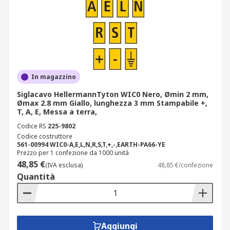
In magazzino
Siglacavo HellermannTyton WIC0 Nero, Ømin 2 mm,
Ømax 2.8 mm Giallo, lunghezza 3 mm Stampabile +,
T, A, E, Messa a terra,
Codice RS
225-9802
Codice costruttore
561-00994 WIC0-A,E,L,N,R,S,T,+,-,EARTH-PA66-YE
Prezzo per 1 confezione da 1000 unità
48,85 €
(IVA esclusa)
48,85 €/confezione
Quantità
Aggiungi