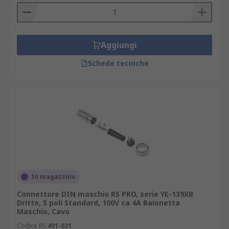
Mini DIN a 8 pin
Sono dotati di 3 pin nella parte superiore e
Aggiungi
inferiore e 2 al centro. Sono comunemente
utilizzati su dispositivi video portatili e proiettori.
Schede tecniche
I connettori a tenuta ambientale sono stati
progettati per applicazioni cavo-cavo, cavo-
scheda e cavo-dispositivo. Sono utilizzati
principalmente in ambienti difficili.
In magazzino
Connettore DIN maschio RS PRO, serie YE-139XB
Dritto, 5 poli Standard, 100V ca 4A Baionetta
Maschio, Cavo
Codice RS
491-021