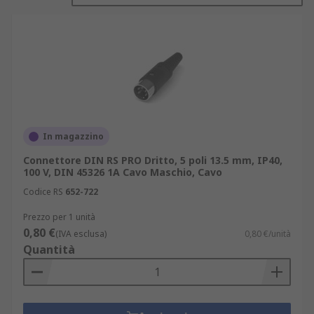
apparecchiature specialistiche.
Un altro tipo è il connettore mini DIN, di
dimensioni ridotte e con i pin disposti
orizzontalmente.
Questi prodotti sono utilizzati per i collegamenti
S-video, mouse e tastiere PS2.
In magazzino
Tipi di connettori DIN
Connettore DIN RS PRO Dritto, 5 poli 13.5 mm, IP40,
100 V, DIN 45326 1A Cavo Maschio, Cavo
Codice RS
652-722
Nel catalogo RS online trovi vasta gamma di
connettori DIN, tra cui: connettore din 5 poli,
Prezzo per 1 unità
connettore autoradio 2 din, connettore din 6 poli
0,80 €
(IVA esclusa)
0,80 €/unità
maschio, connettore din 7 poli maschio e molti
Quantità
altri.
Connettori DIN a 5 pin