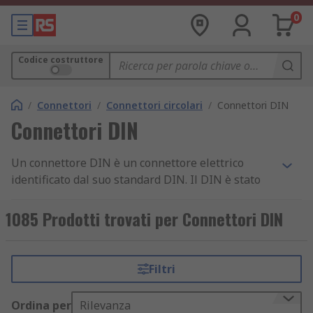
0
Codice costruttore
/
Connettori
/
Connettori circolari
/
Connettori DIN
Connettori DIN
Un connettore DIN è un connettore elettrico
identificato dal suo standard DIN. Il DIN è stato
creato dall'organizzazione nazionale tedesca
degli standard e significa Deutsches Institut fur
1085 Prodotti trovati per Connettori DIN
Normung.
I connettori DIN sono rotondi con i piedini
Filtri
disposti in una configurazione circolare
all'interno del connettore. È ampiamente usato
Ordina per
Rilevanza
per tastiere per PC, strumenti MIDI e altre