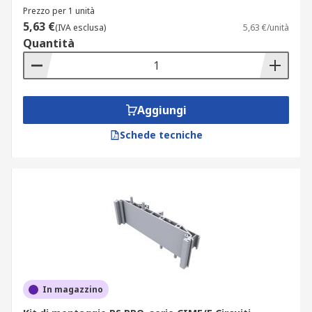
comprometterne la funzionalità.
Prezzo per 1 unità
5,63 €
(IVA esclusa)
5,63 €/unità
Le staffe terminali permettono di avere un
Quantità
montaggio affidabile e permanente sulla guida
DIN e ne impediscono lo scorrimento. Questi
accessori sono disponibili sia in versione vite che
in quella non vite.
Aggiungi
Schede tecniche
Le barre di collegamento vengono utilizzate per
collegare morsettiere consecutive e non
consecutive che si trovano all'interno di una
stessa distanza. Sono costituite da tubi metallici
che entrano in contatto con la barra di
connessione interna nella morsettiera.
In magazzino