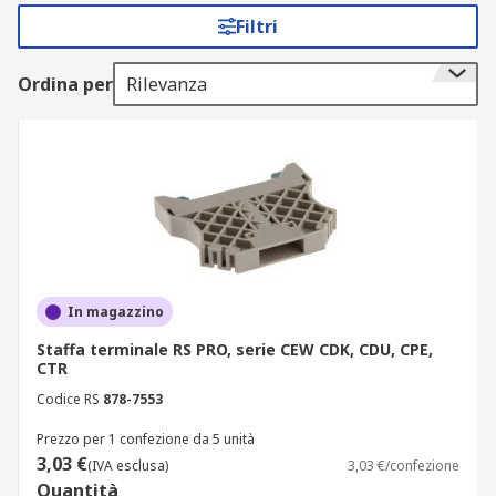
Nel catalogo RS online è disponibile una vasta
Filtri
gamma di accessori morsettiere guida din, come
ad esempio:
Ordina per
Rilevanza
Piastre terminali e intermedie
Ponti fissi
Strisce segnaletiche
Piastre divisorie
Connettori schermati
Adattatori di prova
In magazzino
Barre jumper
Staffa terminale RS PRO, serie CEW CDK, CDU, CPE,
Piastre di supporto
CTR
Sezioni finali
Codice RS
878-7553
Prezzo per 1 confezione da 5 unità
Si possono inoltre trovare diversi modelli di
3,03 €
(IVA esclusa)
3,03 €/confezione
accessori, dei migliori marchi e di alta qualità, in
Quantità