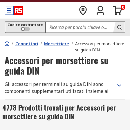
0
Codice costruttore
/
Connettori
/
Morsettiere
/
Accessori per morsettiere
su guida DIN
Accessori per morsettiere su
guida DIN
Gli accessori per terminali su guida DIN sono
componenti supplementari utilizzati insieme ai
terminali su guida DIN per una maggiore
funzionalità.
4778 Prodotti trovati per Accessori per
morsettiere su guida DIN
Tipi di accessori per terminali su guida DIN