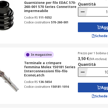
Guarnizione per filo EDAC 570-
Quantità
260-001 570 Series Connettore
impermeabile
Codice RS
111-9352
Codice costruttore
570-260-001
Agg
Schede
Prezzo per 1 bobina d
In magazzino
3,50 €
(IVA esclusa)
Terminale a crimpare
Quantità
femmina Molex 150181 Series
Interconnessioni filo-filo
EconoLatch
Codice RS
136-5654
Codice costruttore
150181-1016
Agg
Schede