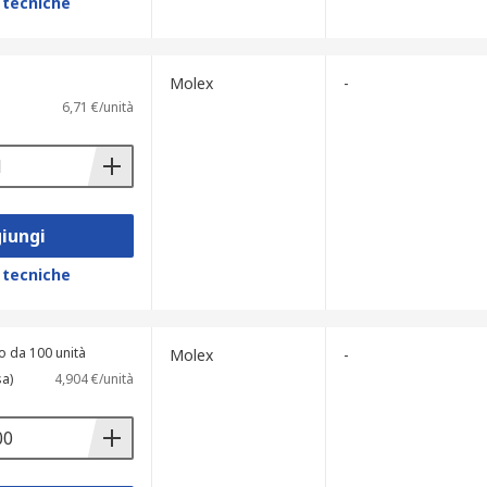
 tecniche
Molex
-
6,71 €/unità
iungi
 tecniche
o da 100 unità
Molex
-
sa)
4,904 €/unità