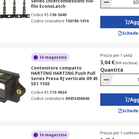
Series Interconnessioni filo-
filo EconoLatch
Codice RS
136-5640
Codice costruttore
150180-1016
Agg
Schede
Prezzo per 1 unità
In magazzino
3,04 €
(IVA esclusa)
Contenitore compatto
Quantità
HARTING HARTING Push Pull
Series Presa RJ verticale 09 45
551 1103
Codice RS
173-9624
Codice costruttore
09455450040
Agg
Schede
Prezzo per 1 confezio
In magazzino