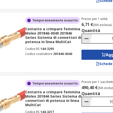
Schede
Prezzo per 1 unità
Temporaneamente esaurito
6,71 €
(IVA esclusa)
Contatto a crimpare femmina
Quantità
Molex 201846-0040 201846
Series Sistema di connettori di
potenza in linea MultiCat
Codice RS
144-3295
Codice costruttore
201846-0040
Agg
Schede
Prezzo per 1 sacchett
Temporaneamente esaurito
490,40 €
(IVA esclu
Contatto a crimpare femmina
Quantità
Molex 201846 Series Sistema di
connettori di potenza in linea
MultiCat
Codice RS
144-3217