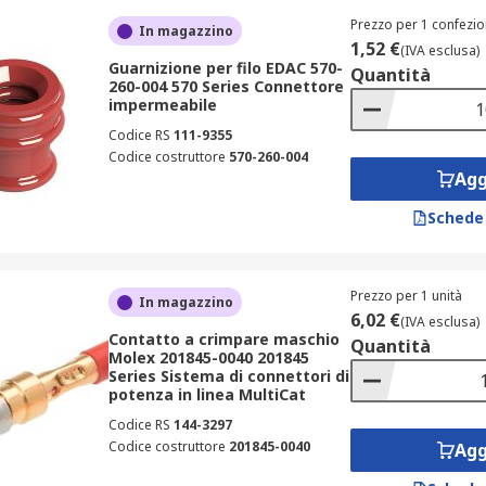
Prezzo per 1 confezio
In magazzino
1,52 €
(IVA esclusa)
Guarnizione per filo EDAC 570-
Quantità
260-004 570 Series Connettore
impermeabile
Codice RS
111-9355
Codice costruttore
570-260-004
Agg
Schede
Prezzo per 1 unità
In magazzino
6,02 €
(IVA esclusa)
Contatto a crimpare maschio
Quantità
Molex 201845-0040 201845
Series Sistema di connettori di
potenza in linea MultiCat
Codice RS
144-3297
Codice costruttore
201845-0040
Agg