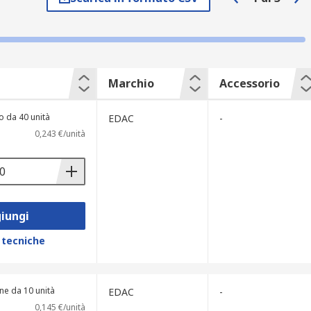
r connettori di alimentazione compatti di
fiche tecniche e il supporto gratuito
 ordini di articoli Accessori per
ssori per connettori di alimentazione
a fiducia nell'acquisto online. Offriamo
Marchio
Accessorio
 nostri tecnici specializzati pronti a
dattabili al budget del cliente.
o da 40 unità
EDAC
-
0,243 €/unità
iungi
 tecniche
ne da 10 unità
EDAC
-
0,145 €/unità