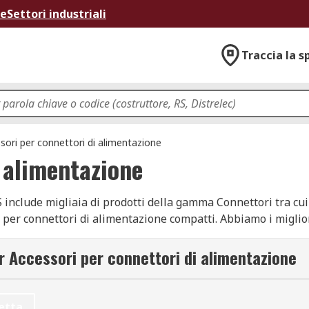
ne
Settori industriali
Traccia la s
sori per connettori di alimentazione
 alimentazione
S include migliaia di prodotti della gamma Connettori tra cu
per connettori di alimentazione compatti. Abbiamo i miglior
ione compatti e offriamo migliaia di altri pezzi industriali 
tti vengono consegnati rispettando la qualità e l'assistenza c
r Accessori per connettori di alimentazione
i Elettronici e Connettori insieme alla varietà dei prodotti el
nee di prodotti di Componenti Elettronici e Connettori, Conn
re nel sito web, o parlare con uno dei nostri consulenti tecn
etta