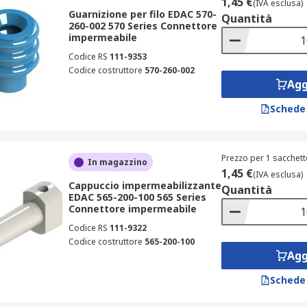
1,45 €
(IVA esclusa)
Guarnizione per filo EDAC 570-
Quantità
260-002 570 Series Connettore
impermeabile
Codice RS
111-9353
Codice costruttore
570-260-002
Agg
Schede
Prezzo per 1 sacchett
In magazzino
1,45 €
(IVA esclusa)
Cappuccio impermeabilizzante
Quantità
EDAC 565-200-100 565 Series
Connettore impermeabile
Codice RS
111-9322
Codice costruttore
565-200-100
Agg
Schede