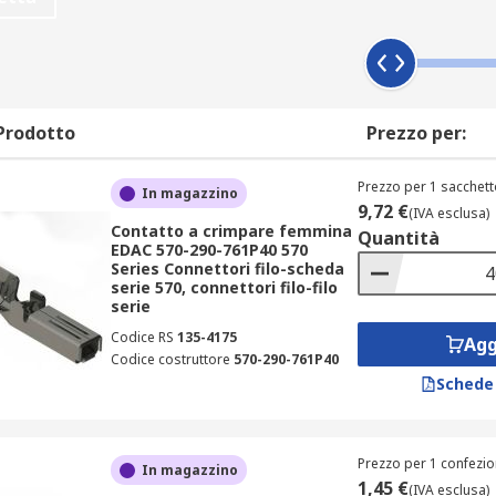
il che significa che se stai cercando un prodotto Accessori pe
ire che sarà di altissimo livello, e fornirti di tutte le speci
clienti possono godere del servizio di consegna in 24/48 ore su
tock. Ci impegniamo per garantire che i nostri prodotti Acce
 sicurezza, in modo che i nostri clienti possano avere assolut
Prodotto
Prezzo per:
otti Connettori da circuito stampato ma anche il supporto dei
o grandi quantità, è possibile sfruttare modalità di prezzi a
Prezzo per 1 sacchett
In magazzino
9,72 €
(IVA esclusa)
Contatto a crimpare femmina
Quantità
EDAC 570-290-761P40 570
Series Connettori filo-scheda
serie 570, connettori filo-filo
serie
Codice RS
135-4175
Agg
Codice costruttore
570-290-761P40
Schede
Prezzo per 1 confezio
In magazzino
1,45 €
(IVA esclusa)