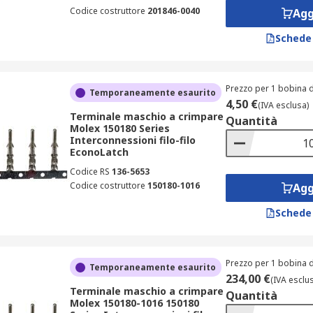
Codice costruttore
201846-0040
Agg
Schede
Prezzo per 1 bobina d
Temporaneamente esaurito
4,50 €
(IVA esclusa)
Terminale maschio a crimpare
Quantità
Molex 150180 Series
Interconnessioni filo-filo
EconoLatch
Codice RS
136-5653
Codice costruttore
150180-1016
Agg
Schede
Prezzo per 1 bobina d
Temporaneamente esaurito
234,00 €
(IVA esclu
Terminale maschio a crimpare
Quantità
Molex 150180-1016 150180