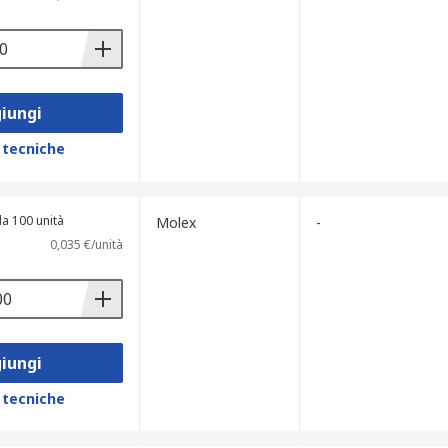
iungi
 tecniche
a 100 unità
Molex
-
0,035 €/unità
iungi
 tecniche