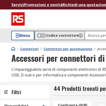
Servizi
Promozioni e novità
Richiedi una quotazio
Menu
Codice costruttore
/
Connettori
/
Connettori per automazione
/
Acces
Accessori per connettori di
L'impareggiabile serie di componenti elettronici di R
USB, D-sub e per informatica e componenti Accessori 
disponibilità di Accessori per connettori di alimentaz
da imprese e ingegneri in tutto il mondo. Tutti i prodo
44 Prodotti trovati pe
Filtri
offre un'ampia scelta di articoli della serie Component
connettori di alimentazione compatti. Per l’intere li
circuito stampato puoi semplicemente navigare e cerca
Confronta (0/8)
Res