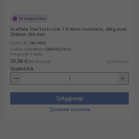
In magazzino
Scaffale StarTech.com 1 U Nero Ventilato, 20kg max
250mm 250 mm
Codice RS
186-3003
Codice costruttore
CABSHELFV1U
Prezzo per 1 unità
35,06 €
(IVA esclusa)
35,06 €/unità
Quantità
Aggiungi
Schede tecniche