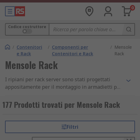
0
Codice costruttore
/
Contenitori
/
Componenti per
/
Mensole
e Rack
Contenitori e Rack
Rack
Mensole Rack
I ripiani per rack server sono stati progettati
appositamente per il montaggio in armadietti per
server da 19". I rack sono facilmente regolabili
con alcuni ripiani ventilati per consentire il
177 Prodotti trovati per Mensole Rack
flusso d'aria, per contribuire a raffreddare le
apparecchiature che potrebbero essere soggetti
a surriscaldamento. Sono disponibili anche
Filtri
ripiani per impieghi pesanti, che sono in grado di
sopportare più peso di un ripiano a sbalzoUn