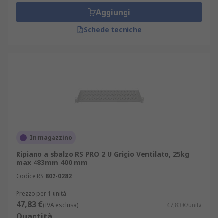
rack può essere regolata per ospitare il server.È
Aggiungi
possibile montare in rack anche accessori per
rack server, tra cui cassetti progettati per
Schede tecniche
contenere manuali o cavi.
In magazzino
Ripiano a sbalzo RS PRO 2 U Grigio Ventilato, 25kg
max 483mm 400 mm
Codice RS
802-0282
Prezzo per 1 unità
47,83 €
(IVA esclusa)
47,83 €/unità
Quantità