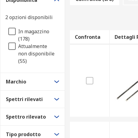
Disponibilità
Cornici per foto digitali• PC o computer portatili• In
sicurezza• Elettronica per la casa
2 opzioni disponibili
In magazzino
Confronta
Dettagli 
(178)
Attualmente
non disponibile
(55)
Marchio
Spettri rilevati
Spettro rilevato
Tipo prodotto