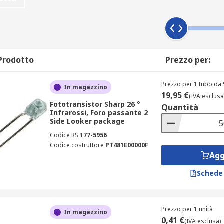
terruttori automatici (apparecchiature di illuminazione)• Macc
Prodotto
Prezzo per:
Prezzo per 1 tubo da 
In magazzino
19,95 €
(IVA esclusa
Fototransistor Sharp 26 °
Quantità
Infrarossi, Foro passante 2
Side Looker package
Codice RS
177-5956
Codice costruttore
PT481E00000F
Agg
Schede
Prezzo per 1 unità
In magazzino
0,41 €
(IVA esclusa)