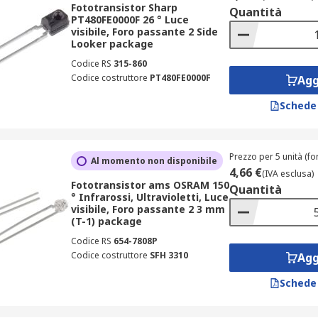
Fototransistor Sharp
Quantità
PT480FE0000F 26 ° Luce
visibile, Foro passante 2 Side
Looker package
Codice RS
315-860
Codice costruttore
PT480FE0000F
Agg
Schede
Prezzo per 5 unità (for
Al momento non disponibile
4,66 €
(IVA esclusa)
Fototransistor ams OSRAM 150
Quantità
° Infrarossi, Ultravioletti, Luce
visibile, Foro passante 2 3 mm
(T-1) package
Codice RS
654-7808P
Codice costruttore
SFH 3310
Agg
Schede