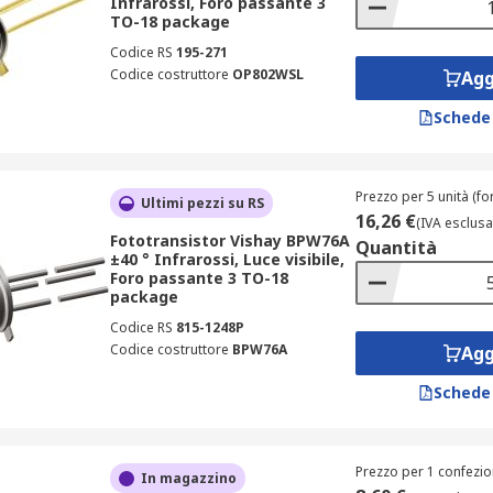
Infrarossi, Foro passante 3
TO-18 package
Codice RS
195-271
Codice costruttore
OP802WSL
Agg
Schede
Prezzo per 5 unità (fo
Ultimi pezzi su RS
16,26 €
(IVA esclusa
Fototransistor Vishay BPW76A
Quantità
±40 ° Infrarossi, Luce visibile,
Foro passante 3 TO-18
package
Codice RS
815-1248P
Codice costruttore
BPW76A
Agg
Schede
Prezzo per 1 confezio
In magazzino