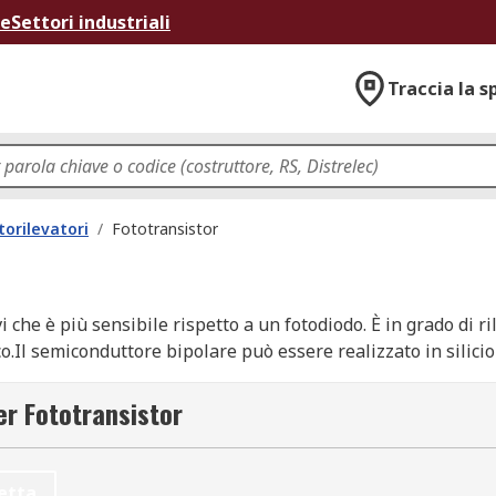
ne
Settori industriali
Traccia la s
orilevatori
/
Fototransistor
he è più sensibile rispetto a un fotodiodo. È in grado di rilev
co.Il semiconduttore bipolare può essere realizzato in silicio
uscito il rilevamento della luce come IR (infrarossa), luce vi
ettitore e collettore, a seconda della luce e del livello di i
er Fototransistor
so• Piccolo, ultra-sottile• Elevata sensibilità• Resistenza 
 fotodiodiDove posso utilizzare un fototransistor?Un fototran
terruttori• Elettronica industriale• Dispositivi di rilevamen
etta