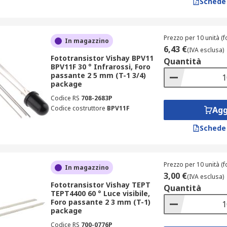
Schede
Prezzo per 10 unità (f
In magazzino
6,43 €
(IVA esclusa)
Fototransistor Vishay BPV11
Quantità
BPV11F 30 ° Infrarossi, Foro
passante 2 5 mm (T-1 3/4)
package
Codice RS
708-2683P
Codice costruttore
BPV11F
Agg
Schede
Prezzo per 10 unità (f
In magazzino
3,00 €
(IVA esclusa)
Fototransistor Vishay TEPT
Quantità
TEPT4400 60 ° Luce visibile,
Foro passante 2 3 mm (T-1)
package
Codice RS
700-0776P