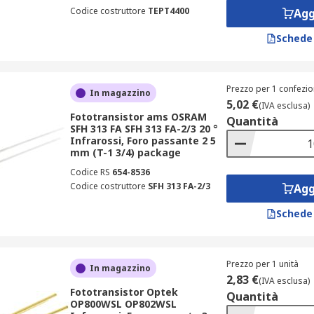
Codice costruttore
TEPT4400
Agg
Schede
Prezzo per 1 confezio
In magazzino
5,02 €
(IVA esclusa)
Fototransistor ams OSRAM
Quantità
SFH 313 FA SFH 313 FA-2/3 20 °
Infrarossi, Foro passante 2 5
mm (T-1 3/4) package
Codice RS
654-8536
Codice costruttore
SFH 313 FA-2/3
Agg
Schede
Prezzo per 1 unità
In magazzino
2,83 €
(IVA esclusa)
Fototransistor Optek
Quantità
OP800WSL OP802WSL