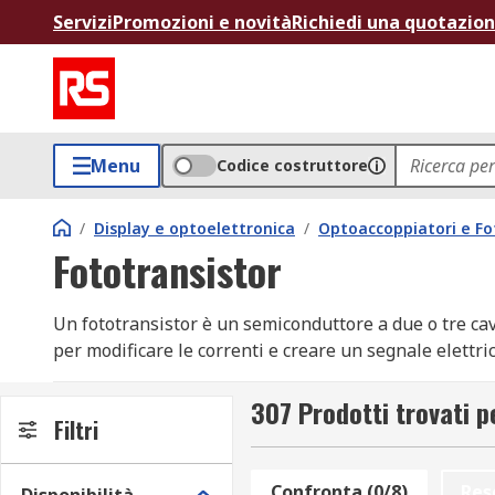
Servizi
Promozioni e novità
Richiedi una quotazio
Menu
Codice costruttore
/
Display e optoelettronica
/
Optoaccoppiatori e Fot
Fototransistor
Un fototransistor è un semiconduttore a due o tre cavi c
per modificare le correnti e creare un segnale elettri
conduttivo.Come funziona un fototransistor?Una volta ri
fototransistor altererà la corrente che scorre tra un em
307 Prodotti trovati p
Filtri
vantaggi• Supporto per montaggio superficiale a riflus
elevata• Produce una corrente più elevata rispetto ai
dispositivi e applicazioni, come ad esempio: • Fotoin
Confronta (0/8)
Res