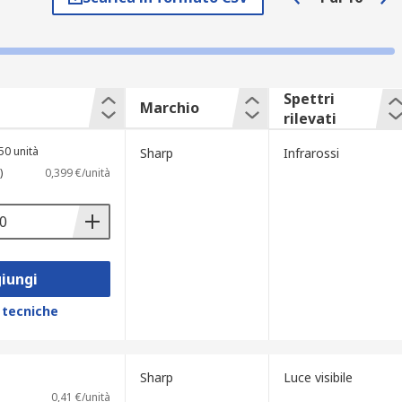
hine fotografiche IP• Dispositivi di
Spettri
Marchio
rilevati
50 unità
Sharp
Infrarossi
)
0,399 €/unità
iungi
 tecniche
Sharp
Luce visibile
0,41 €/unità