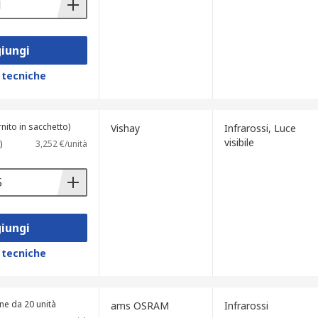
iungi
 tecniche
rnito in sacchetto)
Vishay
Infrarossi, Luce
visibile
)
3,252 €/unità
iungi
 tecniche
ne da 20 unità
ams OSRAM
Infrarossi