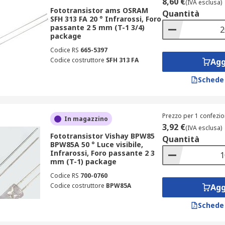
8,60 €
(IVA esclusa)
Fototransistor ams OSRAM
Quantità
SFH 313 FA 20 ° Infrarossi, Foro
passante 2 5 mm (T-1 3/4)
package
Codice RS
665-5397
Codice costruttore
SFH 313 FA
Agg
Schede
Prezzo per 1 confezio
In magazzino
3,92 €
(IVA esclusa)
Fototransistor Vishay BPW85
Quantità
BPW85A 50 ° Luce visibile,
Infrarossi, Foro passante 2 3
mm (T-1) package
Codice RS
700-0760
Codice costruttore
BPW85A
Agg
Schede