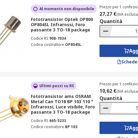
Prezzo per 1 confezio
Al momento non disponibile
27,27 €
(IVA esclusa
Fototransistor Optek OP800
Quantità
OP804SL Infrarossi, Foro
passante 3 TO-18 package
Codice RS
908-7034
Codice costruttore
OP804SL
Agg
Schede
Prezzo per 1 confezio
Ultimi pezzi su RS
10,62 €
(IVA esclusa
Fototransistor ams OSRAM
Quantità
Metal Can TO18 BP 103 110 °
Infrarossi, Luce visibile, Foro
passante 3 TO-18 package
Codice RS
665-5233
Codice costruttore
BP 103
Agg