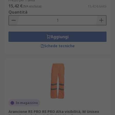
Prezzo per 1 unità
clienti eccellente.
15,42 €
(IVA esclusa)
15,42 €/unità
Quantità
Aggiungi
Schede tecniche
In magazzino
Arancione RS PRO RS PRO Alta visibilità, M Unisex