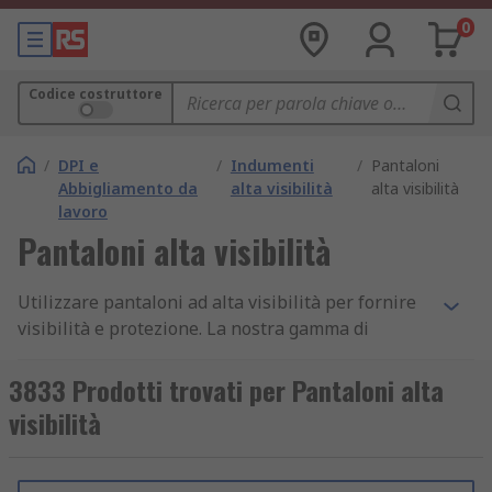
0
Codice costruttore
/
DPI e
/
Indumenti
/
Pantaloni
Abbigliamento da
alta visibilità
alta visibilità
lavoro
Pantaloni alta visibilità
Utilizzare pantaloni ad alta visibilità per fornire
visibilità e protezione. La nostra gamma di
pantaloni da lavoro ad alta visibilità è progettata
per garantire la massima protezione, visibilità,
3833 Prodotti trovati per Pantaloni alta
sicurezza, durata, resistenza all'abrasione e
visibilità
materiali impermeabili che li rendono comodi da
indossare e completamente lavabili. Siamo in
grado di fornire una varietà di design; per tenere