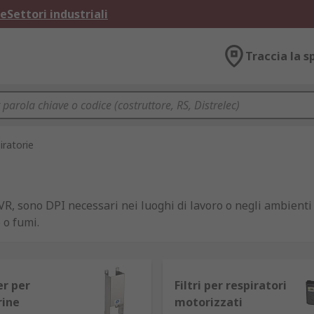
ne
Settori industriali
Traccia la s
iratorie
DPVR, sono DPI necessari nei luoghi di lavoro o negli ambient
 o fumi.
 sicurezza dei lavoratori, per questo i DPVR sono disponibil
re, maschere monouso, maschere FFP2 e respiratori a facci
er per
Filtri per respiratori
ine
motorizzati