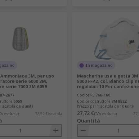
gazzino
In magazzino
er Ammoniaca 3M, per uso
Mascherine usa e getta 3M 
ratore serie 6000 3M,
8000 FFP2, col. Bianco Clip n
re serie 7000 3M 6059
regolabili 10 Per confezione
87-2677
Codice RS
766-160
ruttore
6059
Codice costruttore
3M 8822
1 scatola da 8 unità
Prezzo per 1 scatola da 10 unità
27,72 €
VA esclusa)
78,52 €/scatola
(IVA esclusa)
27,
à
Quantità