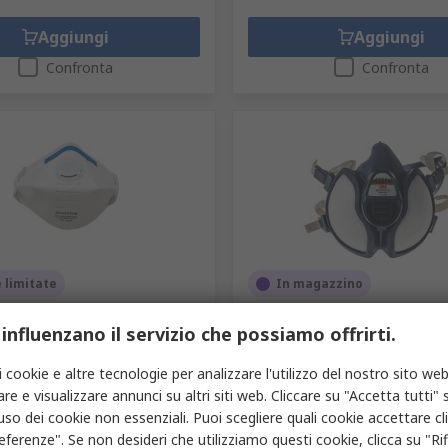
Aggiungi
Aggiungi
Confronta
Confronta
 limitate
In magazzino
re usa e getta Con valvola
Semimaschera 3M 4000+ col.
 influenzano il servizio che possiamo offrirti.
AFETY serie AUUMP FFP3 NR
Bianco, Taglia One Size,
anco Clip nasali regolabili 20
Semimaschera
i cookie e altre tecnologie per analizzare l'utilizzo del nostro sito web
Codice RS
189-3493
re e visualizzare annunci su altri siti web. Cliccare su "Accetta tutti" s
34-934
Codice costruttore
4251+
'uso dei cookie non essenziali. Puoi scegliere quali cookie accettare c
ruttore
AUUMP300VSL
1 confezione da 20 unità
Prezzo per 1 unità
eferenze". Se non desideri che utilizziamo questi cookie, clicca su "Rifi