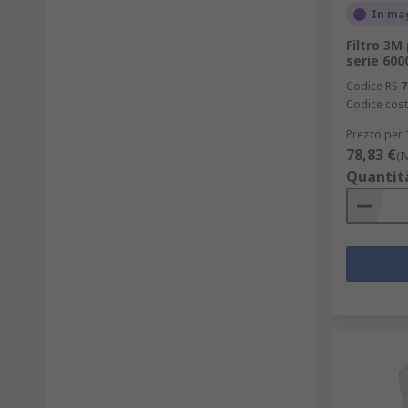
In ma
Filtro 3M
serie 600
Codice RS
7
Codice cost
Prezzo per 
78,83 €
(I
Quantit