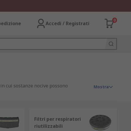
0
pedizione
Accedi / Registrati
i in cui sostanze nocive possono
Mostra
i in una varietà di forme e modelli, come
ale pieno.
Filtri per respiratori
riutilizzabili