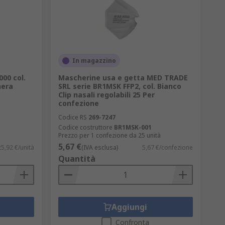
In magazzino
00 col.
Mascherine usa e getta MED TRADE
hera
SRL serie BR1MSK FFP2, col. Bianco
Clip nasali regolabili 25 Per
confezione
Codice RS
269-7247
Codice costruttore
BR1MSK-001
Prezzo per 1 confezione da 25 unità
5,67 €
25,92 €/unità
(IVA esclusa)
5,67 €/confezione
Quantità
Aggiungi
Confronta