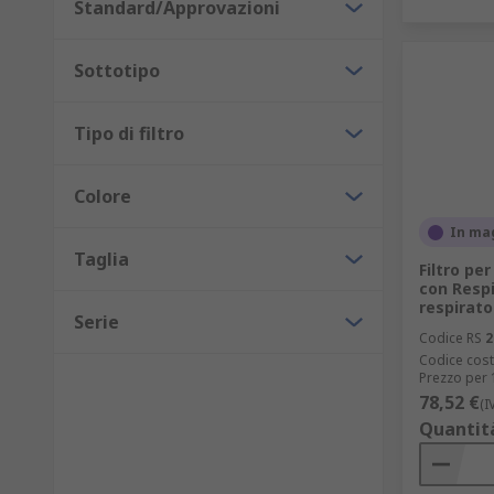
Standard/Approvazioni
Sottotipo
Tipo di filtro
Colore
In ma
Taglia
Filtro p
con Respi
respirato
Serie
Codice RS
2
Codice cost
Prezzo per 
78,52 €
(I
Quantit