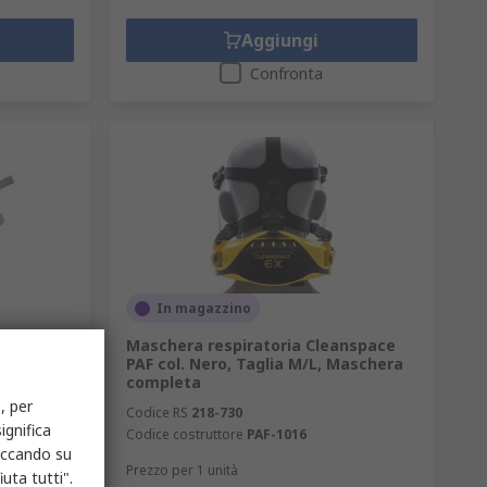
Aggiungi
Confronta
In magazzino
 Blu,
Maschera respiratoria Cleanspace
PAF col. Nero, Taglia M/L, Maschera
completa
, per
Codice RS
218-730
ignifica
Codice costruttore
PAF-1016
liccando su
Prezzo per 1 unità
uta tutti".