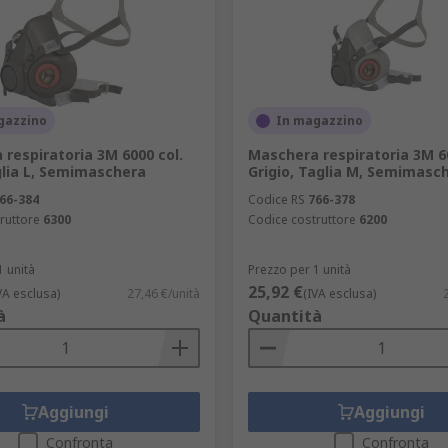
gazzino
In magazzino
respiratoria 3M 6000 col.
Maschera respiratoria 3M 60
glia L, Semimaschera
Grigio, Taglia M, Semimasc
66-384
Codice RS
766-378
ruttore
6300
Codice costruttore
6200
1 unità
Prezzo per 1 unità
25,92 €
VA esclusa)
27,46 €/unità
(IVA esclusa)
à
Quantità
Aggiungi
Aggiungi
Confronta
Confronta