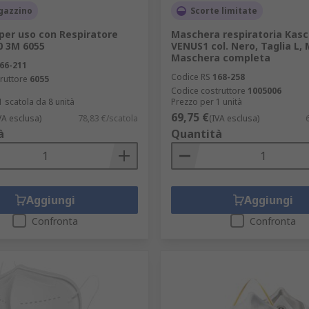
gazzino
Scorte limitate
 per uso con Respiratore
Maschera respiratoria Kasc
0 3M 6055
VENUS1 col. Nero, Taglia L, M
Maschera completa
66-211
Codice RS
168-258
ruttore
6055
Codice costruttore
1005006
1 scatola da 8 unità
Prezzo per 1 unità
69,75 €
VA esclusa)
78,83 €/scatola
(IVA esclusa)
à
Quantità
Aggiungi
Aggiungi
Confronta
Confronta