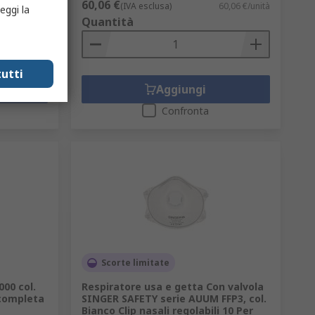
60,06 €
29,95 €/unità
(IVA esclusa)
60,06 €/unità
eggi la
Quantità
utti
Aggiungi
Confronta
Scorte limitate
00 col.
Respiratore usa e getta Con valvola
 completa
SINGER SAFETY serie AUUM FFP3, col.
Bianco Clip nasali regolabili 10 Per