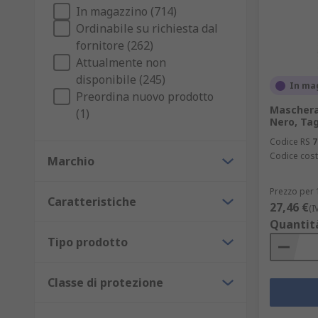
In magazzino (714)
Ordinabile su richiesta dal
fornitore (262)
Attualmente non
disponibile (245)
In ma
Preordina nuovo prodotto
Maschera 
(1)
Nero, Ta
Codice RS
7
Codice cost
Marchio
Prezzo per 
Caratteristiche
27,46 €
(I
Quantit
Tipo prodotto
Classe di protezione