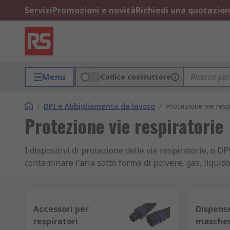
Servizi
Promozioni e novità
Richiedi una quotazio
Menu
Codice costruttore
/
DPI e Abbigliamento da lavoro
/
Protezione vie resp
Protezione vie respiratorie
I dispositivi di protezione delle vie respiratorie, o 
contaminare l'aria sotto forma di polvere, gas, liquido
La protezione può essere essenziale per migliorare la
ad esempio maschere chirurgiche, maschere antipolve
Accessori per
Dispens
Esempi di DPI vie respiratorie
respiratori
mascher