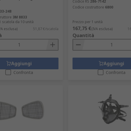
Codice RS
286-7142
Codice costruttore
6800
33-248
ruttore
3M 8833
1 scatola da 10 unità
Prezzo per 1 unità
167,75 €
VA esclusa)
51,87 €/scatola
(IVA esclusa)
16
à
Quantità
Aggiungi
Aggiungi
Confronta
Confronta