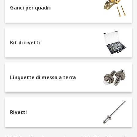
misure.
Ganci per quadri
Chiodi sono uso più comune è in Falegnameria,
tuttavia altri tipi di chiodi o di puntine sono usati
in costruzione, montaggio di tetti, tappezzeria, e
moquette e si possono trovare con diversi tipi di
Kit di rivetti
stelo, tra cui un lato scanalato noto come gambo
ad anello.
Tipi di chiodi
Linguette di messa a terra
I chiodi sono disponibili in diversi stili con steli di
varie lunghezze e diametri, Nonché in un'ampia
gamma di materiali e finiture, come ad esempio
zincati o zincati lucidi.
Rivetti
Rivetti
I rivetti sono utilizzati per tenere insieme due