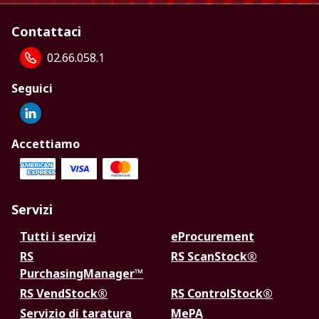
Contattaci
02.66.058.1
Seguici
Accettiamo
Servizi
Tutti i servizi
eProcurement
RS
RS ScanStock®
PurchasingManager™
RS VendStock®
RS ControlStock®
Servizio di taratura
MePA