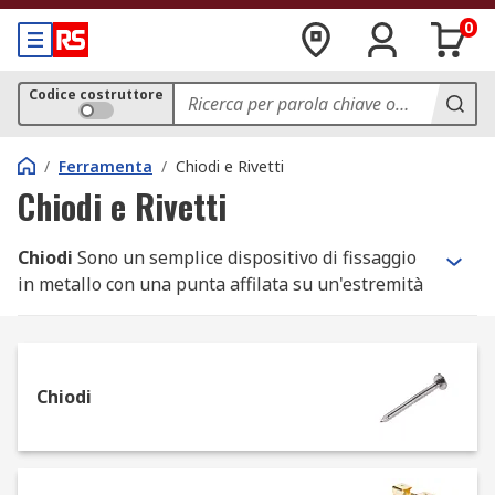
0
Codice costruttore
/
Ferramenta
/
Chiodi e Rivetti
Chiodi e Rivetti
Chiodi
Sono un semplice dispositivo di fissaggio
in metallo con una punta affilata su un'estremità
e una testa arrotondata tipicamente piatta
sull'altra estremità. Le chiodi sono utilizzati per
unire insieme i materiali (più comunemente
legno) e sono azionati nel materiale con un
Chiodi
martello o una pistola per chiodi motorizzata. Le
pistole sparachiodi possono essere trovate in
forma elettrica o pneumatica in una gamma di