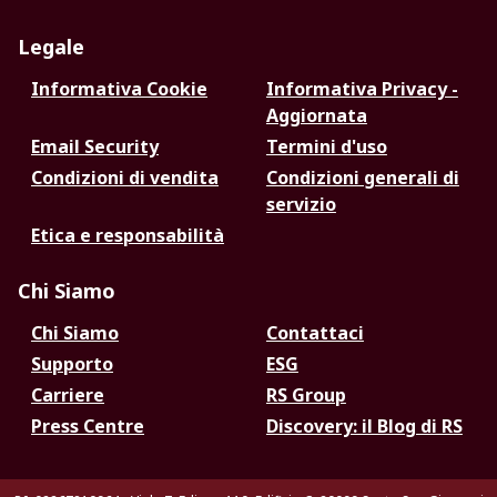
Legale
Informativa Cookie
Informativa Privacy -
Aggiornata
Email Security
Termini d'uso
Condizioni di vendita
Condizioni generali di
servizio
Etica e responsabilità
Chi Siamo
Chi Siamo
Contattaci
Supporto
ESG
Carriere
RS Group
Press Centre
Discovery: il Blog di RS