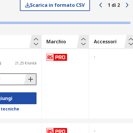
Scarica in formato CSV
1
di
2
Marchio
Accessori
 o a manopola.
-
)
21,25 €/unità
 commerciali.
iungi
 tecniche
-