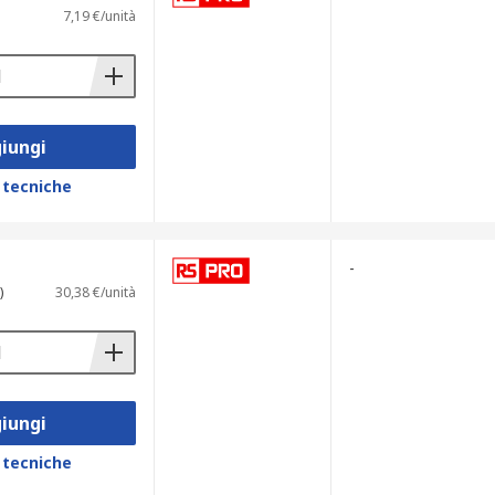
7,19 €/unità
ente nei tubi quando si chiude
iungi
 tecniche
-
)
30,38 €/unità
e sostituirli è relativamente facile.
iungi
 tecniche