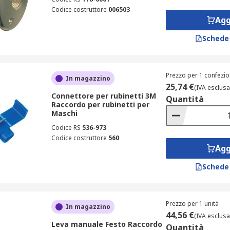
Codice costruttore
006503
Agg
Schede
Prezzo per 1 confezio
In magazzino
25,74 €
(IVA esclusa
Connettore per rubinetti 3M
Quantità
Raccordo per rubinetti per
Maschi
Codice RS
536-973
Codice costruttore
560
Agg
Schede
Prezzo per 1 unità
In magazzino
44,56 €
(IVA esclusa
Leva manuale Festo Raccordo
Quantità