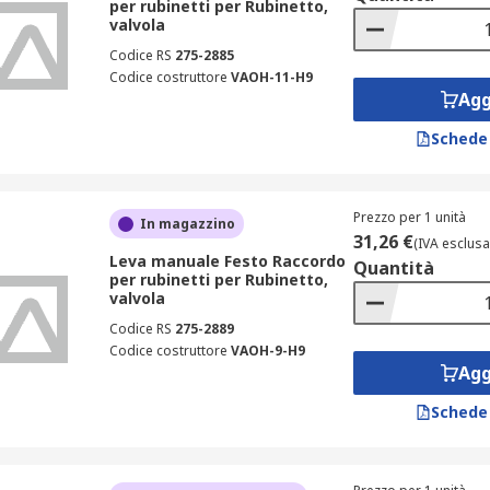
per rubinetti per Rubinetto,
valvola
Codice RS
275-2885
Codice costruttore
VAOH-11-H9
Agg
Schede
Prezzo per 1 unità
In magazzino
31,26 €
(IVA esclusa
Leva manuale Festo Raccordo
Quantità
per rubinetti per Rubinetto,
valvola
Codice RS
275-2889
Codice costruttore
VAOH-9-H9
Agg
Schede