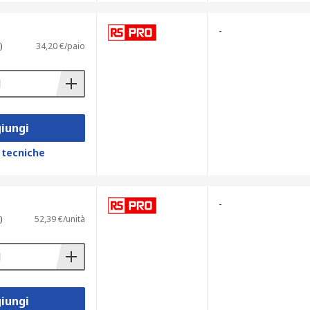
-
)
34,20 €/paio
iungi
 tecniche
-
)
52,39 €/unità
iungi