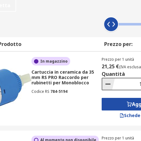
etta
Prodotto
Prezzo per:
le e cappucci, di svariati design. Ad esempio a leva, a croce
Prezzo per 1 unità
In magazzino
21,25 €
(IVA esclusa
Cartuccia in ceramica da 35
Quantità
 servire per ristrutturare o riparare ambienti residenziali e
mm RS PRO Raccordo per
rubinetti per Monoblocco
 struttura può avere problemi.
Codice RS
784-5194
Agg
teria sono elencate di seguito.
Schede
siderare di modernizzare le valvole del rubinetto.
isparmiare acqua.
re rubinetti e miscelatori a goccia.
Prezzo per 1 unità
Al momento non disponibile