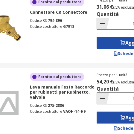
Prezzo per 1 unità
Fornito dal produttore
31,06 €
(IVA esclusa
Connettore CK Connettore
Quantità
Codice RS
794-896
Codice costruttore
G7918
Agg
Schede
Prezzo per 1 unità
Fornito dal produttore
54,20 €
(IVA esclusa
Leva manuale Festo Raccordo
Quantità
per rubinetti per Rubinetto,
valvola
Codice RS
275-2886
Codice costruttore
VAOH-14-H9
Agg
Schede