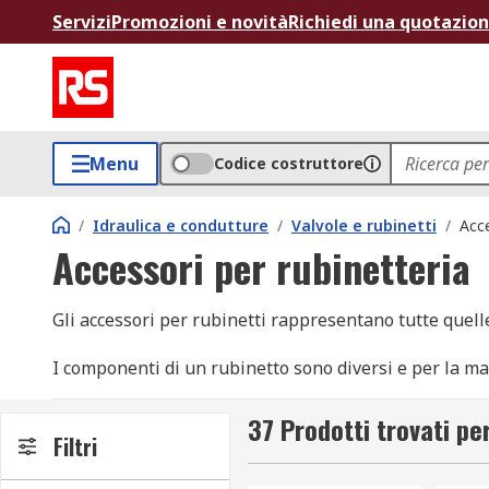
Servizi
Promozioni e novità
Richiedi una quotazio
Menu
Codice costruttore
/
Idraulica e condutture
/
Valvole e rubinetti
/
Acce
Accessori per rubinetteria
Gli accessori per rubinetti rappresentano tutte quelle
I componenti di un rubinetto sono diversi e per la mag
Alcuni esempi di accessori per rubinetti di uso diffus
37 Prodotti trovati pe
Filtri
perni,