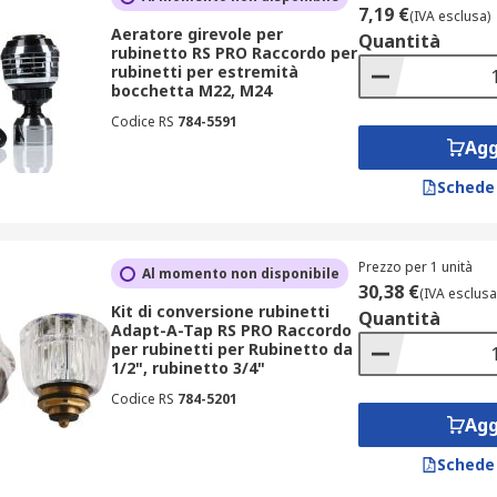
7,19 €
(IVA esclusa)
alvole che impediscono il rumore di battito che talvolta si s
Aeratore girevole per
Quantità
rubinetto RS PRO Raccordo per
rubinetti per estremità
bocchetta M22, M24
Codice RS
784-5591
Agg
Schede
iducono il rumore
Prezzo per 1 unità
Al momento non disponibile
rdono
30,38 €
(IVA esclusa
Kit di conversione rubinetti
vazione del rubinetto.
Quantità
Adapt-A-Tap RS PRO Raccordo
per rubinetti per Rubinetto da
mperatura dell'acqua: i modelli moderni sono simili a cartucce 
1/2", rubinetto 3/4"
Codice RS
784-5201
Agg
Schede