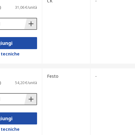
CK
-
)
31,06 €/unità
iungi
 tecniche
Festo
-
)
54,20 €/unità
iungi
 tecniche