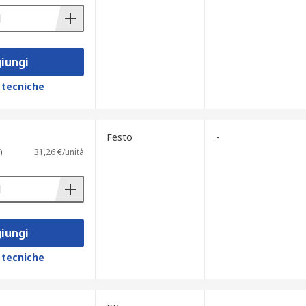
iungi
 tecniche
Festo
-
)
31,26 €/unità
iungi
 tecniche