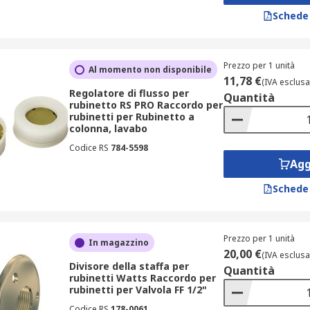
Schede
Prezzo per 1 unità
Al momento non disponibile
11,78 €
(IVA esclusa
Regolatore di flusso per
Quantità
rubinetto RS PRO Raccordo per
rubinetti per Rubinetto a
colonna, lavabo
Codice RS
784-5598
Agg
Schede
Prezzo per 1 unità
In magazzino
20,00 €
(IVA esclusa
Divisore della staffa per
Quantità
rubinetti Watts Raccordo per
rubinetti per Valvola FF 1/2"
Codice RS
178-0061