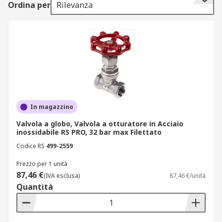
Ordina per
Rilevanza
Una valvola a globo, detta anche valvola ad
otturatore, viene utilizzata per l'isolamento e il
controllo del flusso di strozzamento.
Le parti componenti della valvola ed il
funzionamento sono descritti di seguito:
Il flusso dell'acqua è controllato da uno stelo
In magazzino
mobile e la limitazione di questo flusso
avviene abbassando lo stelo in una sede
Valvola a globo, Valvola a otturatore in Acciaio
inossidabile RS PRO, 32 bar max Filettato
fissa.
Codice RS
499-2559
Il mandrino è dotato di una rondella, in
modo da garantire una chiusura ermetica,
Prezzo per 1 unità
87,46 €
ed è racchiuso in una camera di forma
(IVA esclusa)
87,46 €/unità
Quantità
sferica (da cui il nome di valvola a globo).
Un deflettore interno separa le due metà
del corpo.