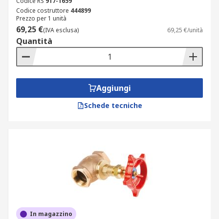
Codice RS
917-1659
Codice costruttore
444899
Prezzo per 1 unità
69,25 €
(IVA esclusa)
69,25 €/unità
Quantità
Aggiungi
Schede tecniche
In magazzino