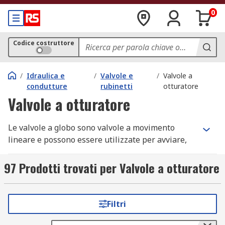
0
Codice costruttore
/
Idraulica e
/
Valvole e
/
Valvole a
condutture
rubinetti
otturatore
Valvole a otturatore
Le valvole a globo sono valvole a movimento
lineare e possono essere utilizzate per avviare,
arrestare e regolare il flusso del fluido.
97 Prodotti trovati per Valvole a otturatore
Vengono impiegate principalmente per la
funzionalità di regolazione e controllo
automatico.
Filtri
Funzionamento della valvola a globo