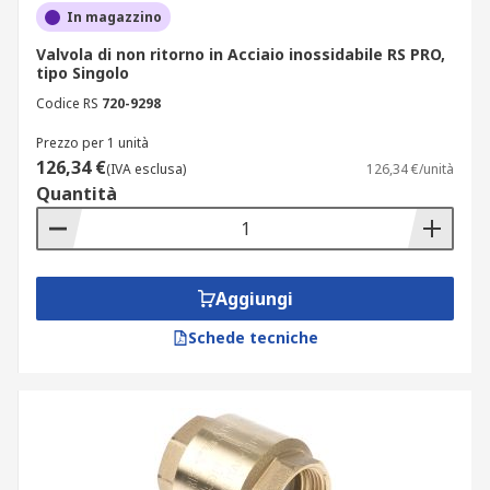
In magazzino
Sono disponibili diversi tipi di valvole di ritegno
Valvola di non ritorno in Acciaio inossidabile RS PRO,
per un'ampia gamma di applicazioni. Ad esempio:
tipo Singolo
Codice RS
720-9298
A sfera
Prezzo per 1 unità
A doppia piastra
126,34 €
(IVA esclusa)
126,34 €/unità
A doppio sportello
Quantità
In linea con molla
Con ugello
A pistone o alzata<
Aggiungi
Schede tecniche