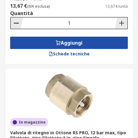
vapore, gas e servizi di pubblica utilità
13,67 €
(IVA esclusa)
13,67 €/unità
grazie alla sua eccellente resistenza alla
Quantità
corrosione.
Ecco l'elenco dei materiali più diffusi per
una
valvola di non ritorno acqua in plastica
:
Aggiungi
Schede tecniche
Cloruro di polivinile (PVC): resistente alla
corrosione e flessibile. La superficie liscia
del PVC consente alle parti della valvola di
ritegno di muoversi facilmente.
Cloruro di polivinile clorurato (CPVC): il
CPVC ha le stesse qualità del PVC ma è in
grado di sopportare applicazioni ad alta
temperatura.
Polipropilene (PP): ha eccezionale
In magazzino
resistenza alla corrosione, superiore a CPVC
Valvola di ritegno in Ottone RS PRO, 12 bar max, tipo
e PVC.
Filettato, tipo Filettato 1 in, tipo Singolo