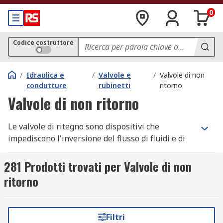
0
Codice costruttore
/
Idraulica e
/
Valvole e
/
Valvole di non
condutture
rubinetti
ritorno
Valvole di non ritorno
Le valvole di ritegno sono dispositivi che
impediscono l'inversione del flusso di fluidi e di
gas all'interno di un sistema di tubazioni.
281 Prodotti trovati per Valvole di non
Sono valvole unidirezionali, progettate
ritorno
appositamente per consentire al fluido di fluire
solo in un senso attraverso la tubazione,
impedendone quindi il riflusso.
Filtri