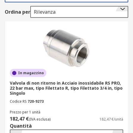
Funzionamento delle valvole di non ritorno
Ordina per
Rilevanza
acqua
Quando il flusso cambia direzione, la valvola si
chiude per proteggere le tubature, altre valvole,
pompe e componenti vari.
Grazie al design semplice, in genere le valvole di
ritegno funzionano senza automazione o
interazione umana.
In magazzino
Valvola di non ritorno in Acciaio inossidabile RS PRO,
Per l'apertura e la chiusura fanno invece
22 bar max, tipo Filettato R, tipo Filettato 3/4 in, tipo
affidamento sulla velocità del flusso.
Singolo
Codice RS
720-9273
Materiali delle valvole di non ritorno
Prezzo per 1 unità
182,47 €
I materiali comuni utilizzati per realizzare
(IVA esclusa)
182,47 €/unità
Quantità
valvole di ritegno includono PVC, CPVC, bronzo,