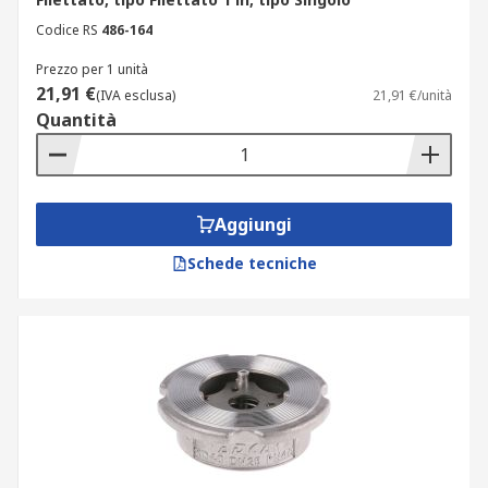
Difluoruro di polivinilidene (PVDF): per
Codice RS
486-164
applicazioni in cui sono necessarie
Prezzo per 1 unità
un'eccezionale purezza e resistenza ad
21,91 €
acidi, solventi e idrocarburi.
(IVA esclusa)
21,91 €/unità
Quantità
Applicazioni delle valvole di ritegno
Le valvole di ritegno sono praticamente presenti
Aggiungi
in qualsiasi tipo di struttura, dagli impianti
industriali alle abitazioni.
Schede tecniche
Ad esempio, sono spesso posizionate sul lato di
uscita di una pompa per proteggerla dal riflusso.
Inoltre, queste valvole sono utilizzate nei sistemi
HVAC (sistemi di riscaldamento, ventilazione e
condizionamento dell'aria).
Tipi di valvola di ritegno