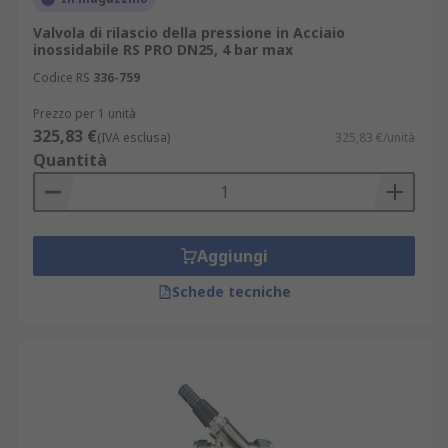
Per questo motivo le valvole di rilascio della
Valvola di rilascio della pressione in Acciaio
pressione sono usate più comunemente per gli
inossidabile RS PRO DN25, 4 bar max
impianti con liquidi, mentre le valvole di
Codice RS
336-759
pressione di sicurezza sono più diffuse negli
impianti a gas.
Prezzo per 1 unità
325,83 €
(IVA esclusa)
325,83 €/unità
Quantità
Aggiungi
Schede tecniche