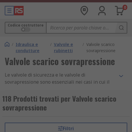
0
Codice costruttore
/
Idraulica e
/
Valvole e
/
Valvole scarico
condutture
rubinetti
sovrapressione
Valvole scarico sovrapressione
Le valvole di sicurezza e le valvole di
sovrapressione sono essenziali nei casi in cui il
sovraccarico di pressione potrebbe provocare
gravi guasti a un impianto.
118 Prodotti trovati per Valvole scarico
sovrapressione
Trovano applicazione in differenti ambienti e tipi
di apparecchiature e sono fondamentali per la
sicurezza sul luogo di lavoro. Ad esempio come
Filtri
valvole di sfogo per le caldaie o per lo scarico di