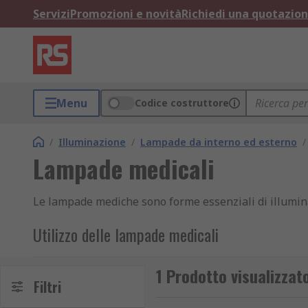
Servizi
Promozioni e novità
Richiedi una quotazio
Menu
Codice costruttore
/
Illuminazione
/
Lampade da interno ed esterno
/
Lampade medicali
Le lampade mediche sono forme essenziali di illuminaz
Utilizzo delle lampade medicali
La natura adattabile di una lampada medicale permette
1 Prodotto visualizza
manovrabilità nella posizione desiderata.
Filtri