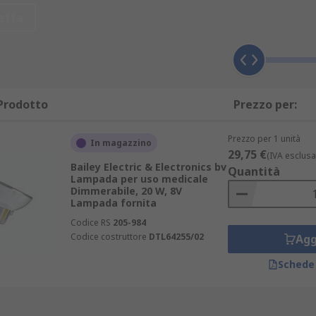
etta
uce a incandescenza, fluorescente o a LED.
rfette per consultare esami e per la lettura.
Prodotto
Prezzo per:
ade medicali, appartengono anche:
Prezzo per 1 unità
In magazzino
29,75 €
(IVA esclusa
Bailey Electric & Electronics bv
Quantità
Lampada per uso medicale
sa),
Dimmerabile, 20 W, 8V
Lampada fornita
Codice RS
205-984
argo impiego gli articoli regolabili e quelli indossabili fron
Codice costruttore
DTL64255/02
Agg
Schede
rado di ruotare e inclinarsi, permettendo all'utente di mani
io. È anche possibile abbassare la luminosità al livello desi
 di illuminazione ausiliaria, utilizzato nel settore sanitar