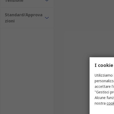
Tensione
(dentisti, dermatologi, ginecologi, chirurghi, ec
Nel catalogo RS online è possibile trovare una selez
Standard/Approva
Limited.
zioni
Applicazioni delle lampade ad uso medico
Una lampada medica viene utilizzata diffusamente negli
hobbistica.
I cookie
Utilizziamo 
personalizza
accettare l
"Gestisci pr
Alcune funzi
nostra
cook