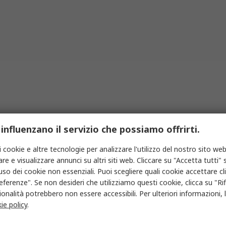
c.) di visualizzare in profondità mantenendo le mani libere.
ione di lampade ad uso medico di alta qualità per ogni esige
 ambulatori, presso gli studi dentistici, nei saloni per tatu
 influenzano il servizio che possiamo offrirti.
i cookie e altre tecnologie per analizzare l'utilizzo del nostro sito web
re e visualizzare annunci su altri siti web. Cliccare su "Accetta tutti" s
'uso dei cookie non essenziali. Puoi scegliere quali cookie accettare c
eferenze". Se non desideri che utilizziamo questi cookie, clicca su "Rifi
onalità potrebbero non essere accessibili. Per ulteriori informazioni, l
ie policy
.