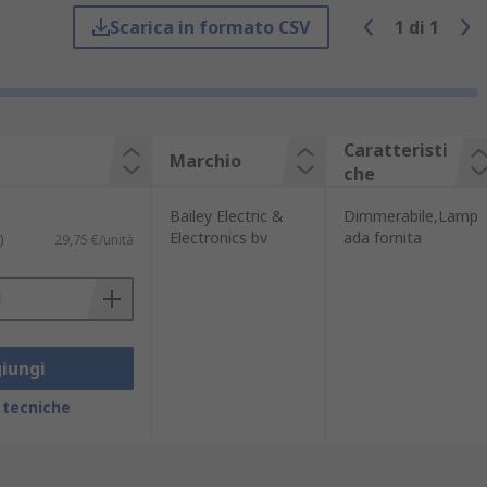
Scarica in formato CSV
1
di
1
Caratteristi
Marchio
che
Bailey Electric &
Dimmerabile,Lamp
Electronics bv
ada fornita
)
29,75 €/unità
talmente.
iungi
 tecniche
polare la luce all'angolazione preferita e
derato.
io per permettere ai professionisti