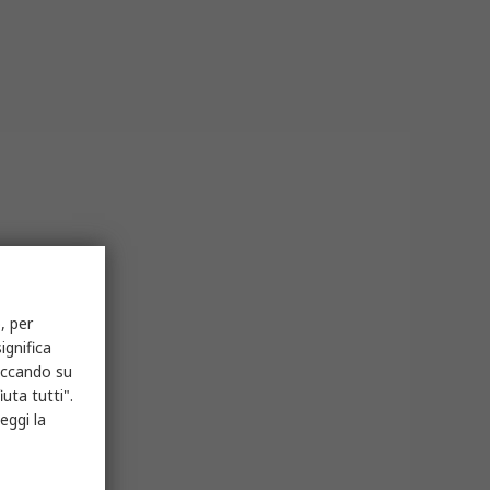
nza e di marchi leader come EDL Lighting
aggi e anche nelle officine di
, per
ignifica
liccando su
uta tutti".
eggi la