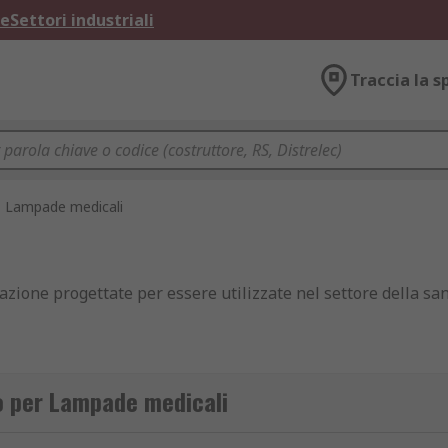
ne
Settori industriali
Traccia la s
Lampade medicali
ione progettate per essere utilizzate nel settore della san
 il fissaggio ad una determinata postazione (ad esempio il l
to per Lampade medicali