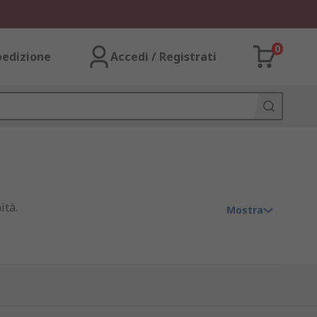
0
pedizione
Accedi / Registrati
ità.
Mostra
etto di un paziente) e la facile