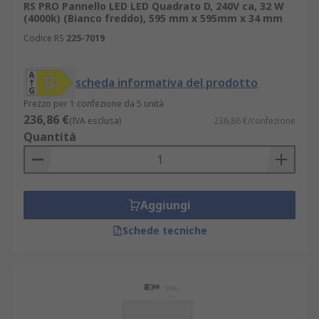
RS PRO Pannello LED LED Quadrato D, 240V ca, 32 W
pannelli LED 120x60
(4000k) (Bianco freddo), 595 mm x 595mm x 34 mm
pannelli LED 30x30
Codice RS
225-7019
Applicazioni
scheda informativa del prodotto
Le luci a LED da pannello sono adatte per soffitti
Prezzo per 1 confezione da 5 unità
e pareti e sono ideali per edifici commerciali. In
236,86 €
(IVA esclusa)
236,86 €/confezione
particolare:
Quantità
Aree di ricevimento
Sale conferenze
Aggiungi
Uffici
Schede tecniche
Negozi
Supermercati
Scuole
Ospedali