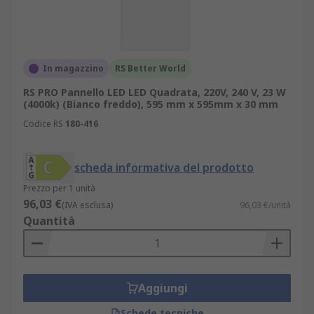
Alberghi
Parcheggi
Officine
In magazzino
RS Better World
Le luci da pannello sono molto comuni negli uffici
RS PRO Pannello LED LED Quadrata, 220V, 240 V, 23 W
poiché offrono una luce diffusa, più morbida e
(4000k) (Bianco freddo), 595 mm x 595mm x 30 mm
uniforme.
Codice RS
180-416
scheda informativa del prodotto
Prezzo per 1 unità
96,03 €
(IVA esclusa)
96,03 €/unità
Quantità
Aggiungi
Schede tecniche