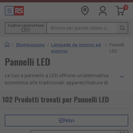
0
Codice costruttore
/
Illuminazione
/
Lampade da interno ed
/
Pannelli
esterno
LED
Pannelli LED
Le luci a pannello a LED offrono un'alternativa
economica alle tradizionali apparecchiature di
illuminazione modulari.
102 Prodotti trovati per Pannelli LED
Perché usare i pannelli led
I pannelli LED forniscono un'illuminazione
Filtri
che si distribuisce in modo uniforme e
brillante, nonché un notevole risparmio