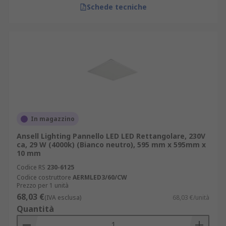
Schede tecniche
In magazzino
Ansell Lighting Pannello LED LED Rettangolare, 230V
ca, 29 W (4000k) (Bianco neutro), 595 mm x 595mm x
10 mm
Codice RS
230-6125
Codice costruttore
AERMLED3/60/CW
Prezzo per 1 unità
68,03 €
(IVA esclusa)
68,03 €/unità
Quantità