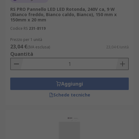
RS PRO Pannello LED LED Rotonda, 240V ca, 9 W
(Bianco freddo, Bianco caldo, Bianco), 150 mm x
150mm x 20 mm
Codice RS
231-8119
Prezzo per 1 unità
23,04 €
(IVA esclusa)
23,04 €/unità
Quantità
Aggiungi
Schede tecniche