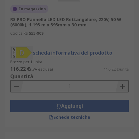
In magazzino
RS PRO Pannello LED LED Rettangolare, 220V, 50 W
(6000k), 1.195 m x 595mm x 30 mm
Codice RS
555-909
scheda informativa del prodotto
Prezzo per 1 unità
116,22 €
(IVA esclusa)
116,22 €/unità
Quantità
Aggiungi
Schede tecniche