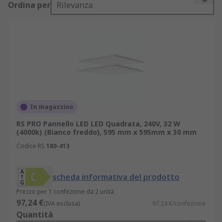
Ordina per
Rilevanza
energetico e una manutenzione ridotta
rispetto alle tradizionali lampade da soffitto.
I pannelli a LED sono un'alternativa ideale
ai tradizionali tubi fluorescenti utilizzati nei
luoghi di lavoro, in quanto privi di sfarfallio
e silenziosi. I tubi fluorescenti, invece,
tremolano ed emettono un ronzio fastidioso.
Le luci a LED hanno una lunga durata e non
In magazzino
devono essere riscaldate: appena accese,
RS PRO Pannello LED LED Quadrata, 240V, 32 W
offrono illuminazione immediata.
(4000k) (Bianco freddo), 595 mm x 595mm x 30 mm
Le luci a LED da pannello sono disponibili
Codice RS
180-413
anche come unità a montaggio superficiale,
ideali quando non è possibile utilizzare le
scheda informativa del prodotto
luci.
Prezzo per 1 confezione da 2 unità
Caratteristiche del pannello led
97,24 €
(IVA esclusa)
97,24 €/confezione
rettangolare
Quantità