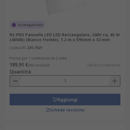
In magazzino
RS PRO Pannello LED LED Rettangolare, 240V ca, 45 W
(4000k) (Bianco freddo), 1.2 m x 595mm x 32 mm
Codice RS
225-7021
Prezzo per 1 confezione da 2 unità
189,91 €
(IVA esclusa)
189,91 €/confezione
Quantità
Aggiungi
Schede tecniche