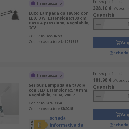
Prezzo per 1 unità
In magazzino
328,10 €
(IVA esclu
Luxo Lampada da tavolo con
Quantità
LED, 8 W, Estensione:100 cm,
Base A pressione, Regolabile,
20V
Codice RS
788-4789
Codice costruttore
L-1029812
Agg
Schede
Prezzo per 1 unità
In magazzino
181,98 €
(IVA esclu
Serious Lampada da tavolo
Quantità
con LED, Estensione:510 mm,
Regolabile, 100V, 240 V
Codice RS
281-9864
Codice costruttore
SR2045
Agg
scheda
informativa del
Schede