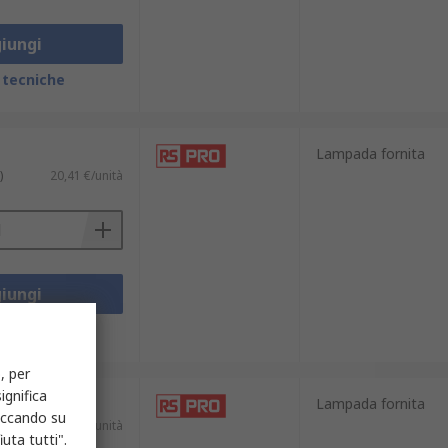
iungi
 tecniche
Lampada fornita
)
20,41 €/unità
iungi
 tecniche
, per
ignifica
Lampada fornita
liccando su
sa)
228,29 €/unità
uta tutti".