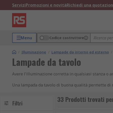
Servizi
Promozioni e novità
Richiedi una quotazio
Menu
Codice costruttore
/
Illuminazione
/
Lampade da interno ed esterno
/
Lampade da tavolo
Avere l'illuminazione corretta in qualsiasi stanza o a
Una lampada da tavolo di buona qualità permette di r
Tipo di lampade a catalogo
33 Prodotti trovati p
Filtri
Le lampade da scrivania sono disponibili in molti mode