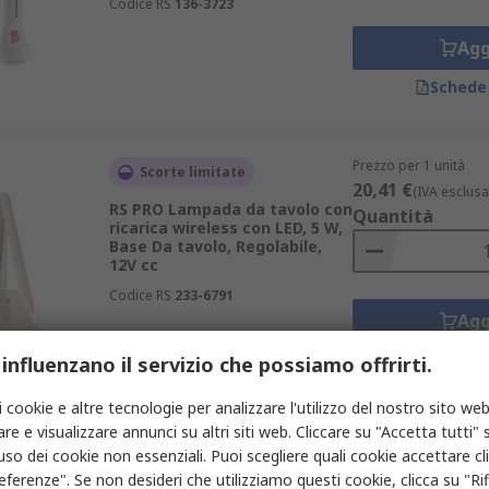
Codice RS
136-3723
Agg
Schede
Prezzo per 1 unità
Scorte limitate
20,41 €
(IVA esclusa
RS PRO Lampada da tavolo con
Quantità
ricarica wireless con LED, 5 W,
Base Da tavolo, Regolabile,
12V cc
Codice RS
233-6791
Agg
Schede
 influenzano il servizio che possiamo offrirti.
i cookie e altre tecnologie per analizzare l'utilizzo del nostro sito web
re e visualizzare annunci su altri siti web. Cliccare su "Accetta tutti" s
Prezzo per 1 unità
In magazzino
'uso dei cookie non essenziali. Puoi scegliere quali cookie accettare c
228,29 €
(IVA esclu
eferenze". Se non desideri che utilizziamo questi cookie, clicca su "Rifi
RS PRO lampada da tavolo con