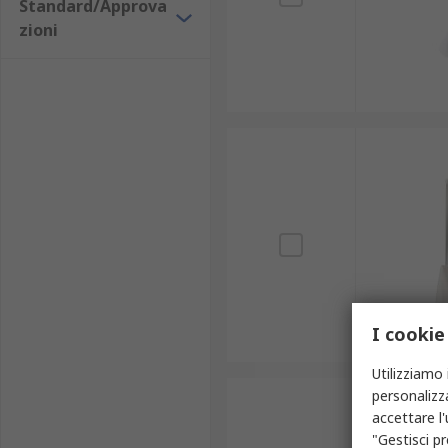
Standard/Approva
zioni
I cookie
Utilizziamo 
personalizza
accettare l
"Gestisci pr