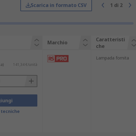
Scarica in formato CSV
1
di
2
RS PRO.
Caratteristi
Marchio
che
Lampada fornita
sa)
141,34 €/unità
uenti fattori:
iungi
 tecniche