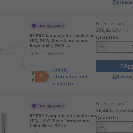
Schede
Prezzo per 1 unità
In magazzino
272,03 €
(IVA esclu
RS PRO lampada da tavolo con
Quantità
LED, 21 W, Base A pressione,
Regolabile, 230V ca
Codice RS
815-5625
Agg
scheda
informativa del
Schede
prodotto
Prezzo per 1 unità
In magazzino
36,44 €
(IVA esclusa
RS PRO Lampada da tavolo con
Quantità
LED, 1.8 W, Base Formazione,
Collo d'oca, 5V cc