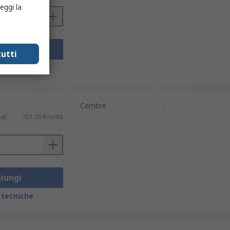
eggi la
iungi
utti
 tecniche
Cembre
-
sa)
751,00 €/unità
iungi
 tecniche