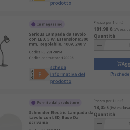
prodotto
Prezzo per 1 unità
In magazzino
181,98 €
(IVA esclu
Serious Lampada da tavolo
Quantità
con LED, 5 W, Estensione:300
mm, Regolabile, 100V, 240 V
Codice RS
281-9814
Codice costruttore
120006
Agg
scheda
informativa del
Schede
prodotto
Prezzo per 1 unità
Fornito dal produttore
18,05 €
(IVA esclusa
Schneider Electric Lampada da
Quantità
tavolo con LED, Base Da
scrivania