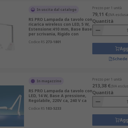
ionale che si abbini all'arredamento del proprio spazio o uf
Prezzo per 1 unità
In uscita dal catalogo
anza (ad esempio un televisore o un monitor).
79,11 €
(IVA esclusa
RS PRO Lampada da tavolo con
Quantità
essario utilizzare una lampada da tavolo o da scrivania con
ricarica wireless con LED, 5 W,
Estensione:410 mm, Base Base
per scrivania, Rigido con
Codice RS
273-1801
Agg
di risparmiare energia elettrica e questo è l'ideale in caso 
Schede
lore di una lampadina alogena.
Prezzo per 1 unità
In magazzino
2000 ore, rispetto alle 50 mila ore delle lampadine a LED.
213,38 €
(IVA esclu
RS PRO Lampada da tavolo con
Quantità
LED, 14 W, Base A pressione,
Regolabile, 220V ca, 240 V ca
Codice RS
183-5233
Agg