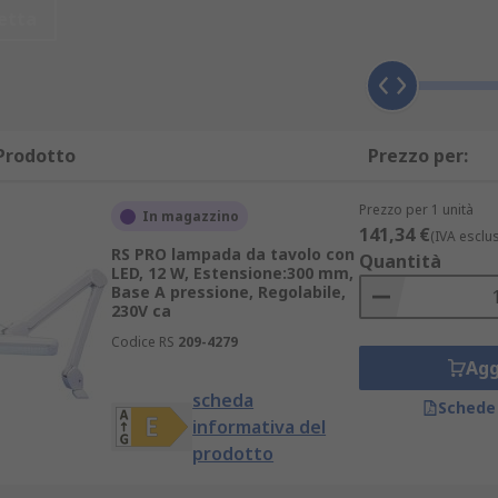
etta
mpade da tavolo dei migliori produttori, tra cui il marchio 
.
Prodotto
Prezzo per:
e si collega al bordo di un tavolo o scrivania.
icabili.
Prezzo per 1 unità
In magazzino
141,34 €
(IVA esclu
RS PRO lampada da tavolo con
Quantità
LED, 12 W, Estensione:300 mm,
Base A pressione, Regolabile,
tavolo da lavoro, si possono prendere in considerazione i seg
230V ca
Codice RS
209-4279
Agg
scheda
Schede
informativa del
prodotto