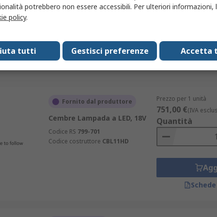
Quantità
LED, 21 W, Estensione:400 mm,
onalità potrebbero non essere accessibili. Per ulteriori informazioni, l
Base A pressione, Regolabile,
ie policy
.
230V ca
Codice RS
209-4280
Agg
fiuta tutti
Gestisci preferenze
Accetta t
Schede
Prezzo per 1 unità
Fornito dal produttore
751,00 €
(IVA esclu
Cembre Lampada a LED, 18V
Quantità
Codice RS
799-701
Codice costruttore
CBL11HD
Agg
Schede