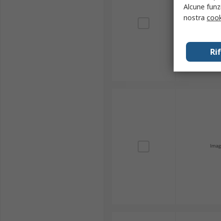
Alcune funzi
nostra
cook
Ri