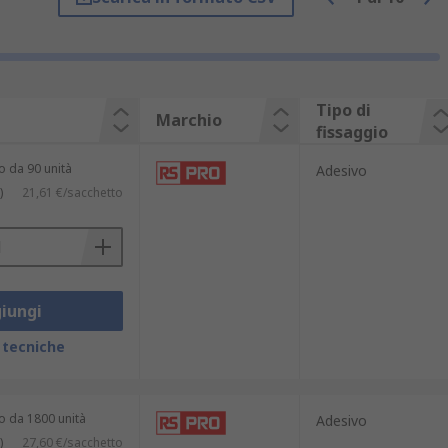
Tipo di
Marchio
fissaggio
o da 90 unità
Adesivo
)
21,61 €/sacchetto
iungi
 tecniche
o da 1800 unità
Adesivo
)
27,60 €/sacchetto