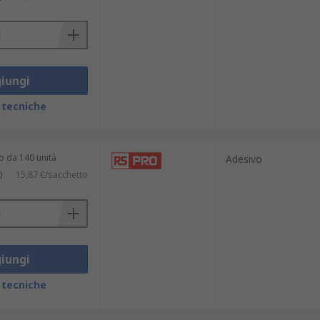
iungi
 tecniche
o da 140 unità
Adesivo
)
15,87 €/sacchetto
iungi
 tecniche