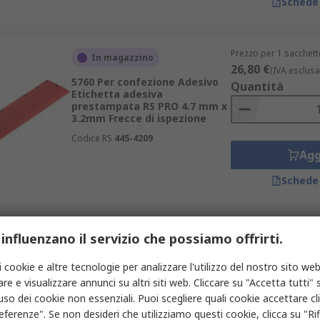
Schede
Prezzo per 1 sacchett
In magazzino
26,80 €
(IVA esclusa
5760 Per confezione Adesivo
Quantità
Etichetta adesiva
prestampata RS PRO 4.7 mm x
3.2mm Frecce di ispezione
Codice RS
445-4209
Agg
Schede
Prezzo per 1 sacchett
 influenzano il servizio che possiamo offrirti.
In magazzino
15,68 €
(IVA esclusa
30 Per confezione Adesivo
Quantità
i cookie e altre tecnologie per analizzare l'utilizzo del nostro sito web
Etichetta adesiva
re e visualizzare annunci su altri siti web. Cliccare su "Accetta tutti" s
prestampata RS PRO 70 mm x
38mm Calibrato
'uso dei cookie non essenziali. Puoi scegliere quali cookie accettare c
eferenze". Se non desideri che utilizziamo questi cookie, clicca su "Rifi
Codice RS
445-4091