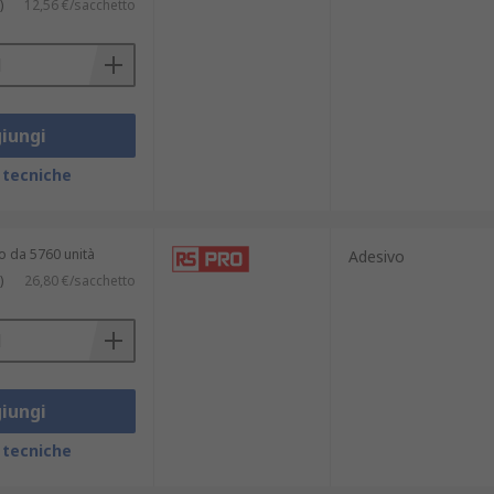
)
12,56 €/sacchetto
iungi
 tecniche
o da 5760 unità
Adesivo
)
26,80 €/sacchetto
iungi
 tecniche