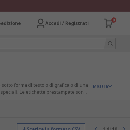
0
pedizione
Accedi / Registrati
otto forma di testo o di grafica o di una
Mostra
 speciali. Le etichette prestampate sono
zione, etichette con numero di serie,
Scarica in formato CSV
1
di
10