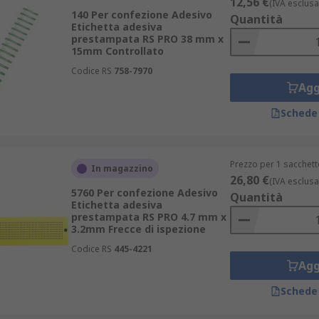
12,56 €
(IVA esclusa
140 Per confezione Adesivo
Quantità
Etichetta adesiva
prestampata RS PRO 38 mm x
15mm Controllato
Codice RS
758-7970
Agg
Schede
Prezzo per 1 sacchett
In magazzino
26,80 €
(IVA esclusa
5760 Per confezione Adesivo
Quantità
Etichetta adesiva
prestampata RS PRO 4.7 mm x
3.2mm Frecce di ispezione
Codice RS
445-4221
Agg
Schede