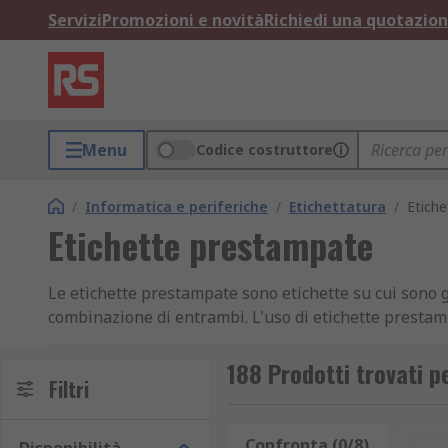
Servizi
Promozioni e novità
Richiedi una quotazio
Menu
Codice costruttore
/
Informatica e periferiche
/
Etichettatura
/
Etich
Etichette prestampate
Le etichette prestampate sono etichette su cui sono g
combinazione di entrambi. L'uso di etichette prestamp
disponibili con un'ampia gamma di messaggi di testo e 
etichette PAT e molto altro ancora.
188 Prodotti trovati 
Filtri
Confronta (0/8)
Res