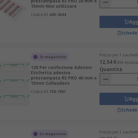
prestampata RS PRO 38 mm x
15mm Non utilizzare
Codice RS
445-3644
Agg
Schede
Prezzo per 1 sacchett
In magazzino
12,54 €
(IVA esclusa
120 Per confezione Adesivo
Quantità
Etichetta adesiva
prestampata RS PRO 40 mm x
15mm Collaudato
Codice RS
758-7901
Agg
Schede
Prezzo per 1 sacchett
In magazzino