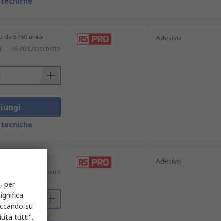
 tecniche
o da 5760 unità
Adesivo
)
26,80 €/sacchetto
iungi
 tecniche
o da 30 unità
Adesivo
)
15,68 €/sacchetto
, per
ignifica
liccando su
uta tutti".