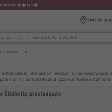
ne
Settori industriali
Traccia la s
ette prestampate
ià stampate le informazioni necessarie, che possono essere s
ate elimina la necessità di utilizzare software e stampanti
simboli, tra cui etichette di calibrazione, etichette di ispe
per Etichette prestampate
etta