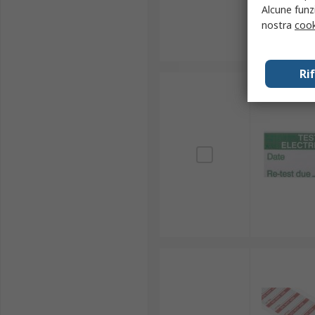
Alcune funzi
nostra
cook
Ri