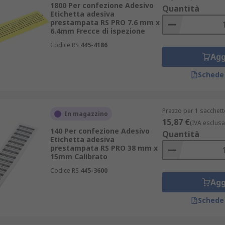
1800 Per confezione Adesivo
Quantità
Etichetta adesiva
prestampata RS PRO 7.6 mm x
6.4mm Frecce di ispezione
Codice RS
445-4186
Agg
Schede
Prezzo per 1 sacchett
In magazzino
15,87 €
(IVA esclusa
140 Per confezione Adesivo
Quantità
Etichetta adesiva
prestampata RS PRO 38 mm x
15mm Calibrato
Codice RS
445-3600
Agg
Schede