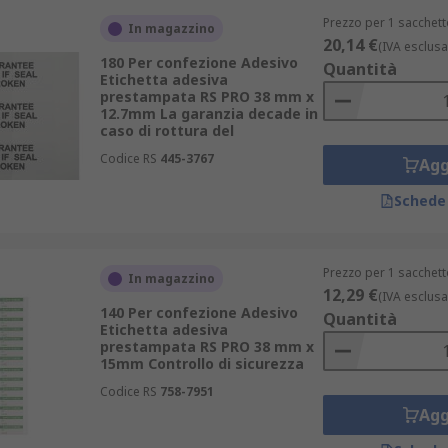
Prezzo per 1 sacchett
In magazzino
20,14 €
(IVA esclusa
180 Per confezione Adesivo
Quantità
Etichetta adesiva
prestampata RS PRO 38 mm x
12.7mm La garanzia decade in
caso di rottura del
Codice RS
445-3767
Agg
Schede
Prezzo per 1 sacchett
In magazzino
12,29 €
(IVA esclusa
140 Per confezione Adesivo
Quantità
Etichetta adesiva
prestampata RS PRO 38 mm x
15mm Controllo di sicurezza
Codice RS
758-7951
Agg