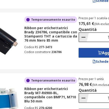
Schede
Prezzo per 1 scatola d
Temporaneamente esaurito
175,61 €
(IVA esclu
Ribbon per etichettatrici
Quantità
Brady 236786, compatibile con
Stampanti THT a cartuccia da
76 mm Nero 85 mm
Codice RS
277-3473
Codice costruttore
236786
Agg
Schede
Prezzo per 1 unità
Temporaneamente esaurito
76,98 €
(IVA esclusa
Ribbon per etichettatrici
Quantità
Brady M7-R6900-BL,
compatibile con BMP71, M710
Blu 50 mm
Codice RS
270-6200