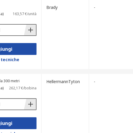
Brady
-
sa)
163,57 €/unità
iungi
 tecniche
a 300 metri
HellermannTyton
-
sa)
262,17 €/bobina
iungi