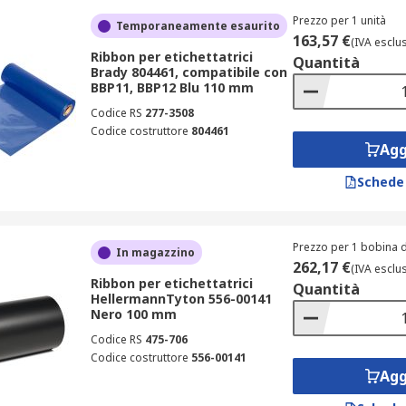
Prezzo per 1 unità
Temporaneamente esaurito
163,57 €
(IVA esclu
Ribbon per etichettatrici
Quantità
Brady 804461, compatibile con
BBP11, BBP12 Blu 110 mm
Codice RS
277-3508
Codice costruttore
804461
Agg
Schede
Prezzo per 1 bobina d
In magazzino
262,17 €
(IVA esclu
Ribbon per etichettatrici
Quantità
HellermannTyton 556-00141
Nero 100 mm
Codice RS
475-706
Codice costruttore
556-00141
Agg