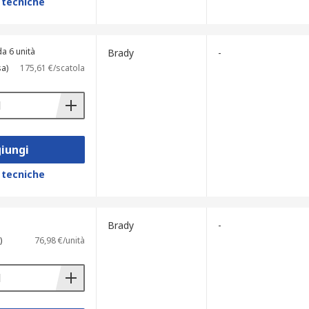
 tecniche
a 6 unità
Brady
-
sa)
175,61 €/scatola
iungi
 tecniche
Brady
-
)
76,98 €/unità