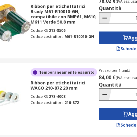
78,02 €
(IVA esclusa
Ribbon per etichettatrici
Quantità
Brady M61-R10010-GN,
compatibile con BMP61, M610,
M611 Verde 50.8 mm
Codice RS
213-8506
Codice costruttore
M61-R10010-GN
Agg
Schede
Prezzo per 1 unità
Temporaneamente esaurito
84,00 €
(IVA esclusa
Ribbon per etichettatrici
Quantità
WAGO 210-872 20 mm
Codice RS
278-4008
Codice costruttore
210-872
Agg
Schede