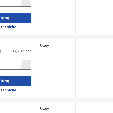
iungi
 tecniche
Brady
-
)
14,63 €/unità
iungi
 tecniche
Brady
-