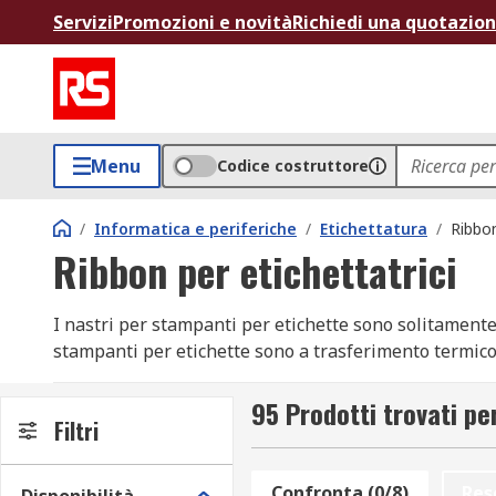
Servizi
Promozioni e novità
Richiedi una quotazio
Menu
Codice costruttore
/
Informatica e periferiche
/
Etichettatura
/
Ribbon
Ribbon per etichettatrici
I nastri per stampanti per etichette sono solitamente
stampanti per etichette sono a trasferimento termico.
la testina di stampa termica all'interno della stampan
durevole e nitida. I nastri per stampanti per etichett
95 Prodotti trovati pe
Filtri
stampanti.
Confronta (0/8)
Res