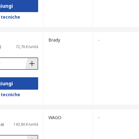
iungi
 tecniche
Brady
-
)
72,76 €/unità
iungi
 tecniche
WAGO
-
sa)
143,86 €/unità