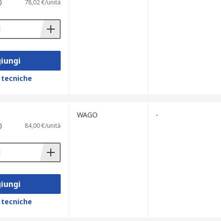
)
78,02 €/unità
iungi
 tecniche
WAGO
-
)
84,00 €/unità
iungi
 tecniche