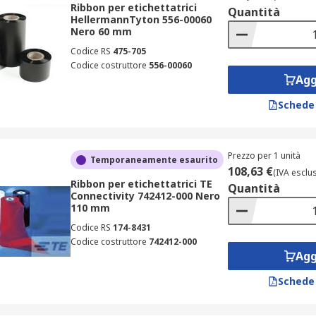
Ribbon per etichettatrici
Quantità
HellermannTyton 556-00060
Nero 60 mm
Codice RS
475-705
Codice costruttore
556-00060
Agg
Schede
Prezzo per 1 unità
Temporaneamente esaurito
108,63 €
(IVA esclu
Ribbon per etichettatrici TE
Quantità
Connectivity 742412-000 Nero
110 mm
Codice RS
174-8431
Codice costruttore
742412-000
Agg
Schede