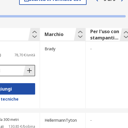
Per l'uso con
Marchio
stampanti
marchio
Brady
-
)
78,70 €/unità
iungi
 tecniche
a 300 metri
HellermannTyton
-
sa)
130,85 €/bobina