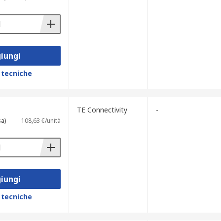
iungi
 tecniche
TE Connectivity
-
sa)
108,63 €/unità
iungi
 tecniche