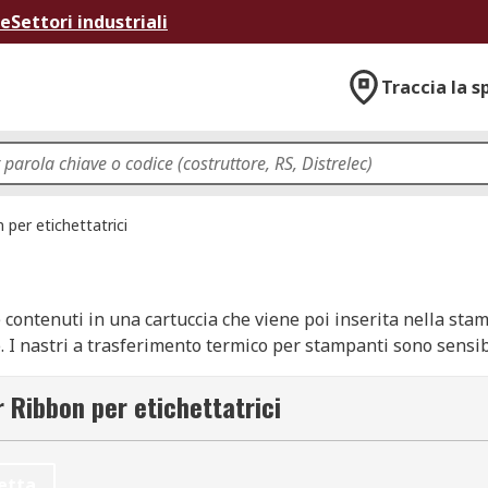
ne
Settori industriali
Traccia la s
 per etichettatrici
 contenuti in una cartuccia che viene poi inserita nella sta
 I nastri a trasferimento termico per stampanti sono sensibi
te. Questo fa sì che l'inchiostro sul nastro si trasferisca 
e sono disponibili in diversi colori e possono essere utilizz
r Ribbon per etichettatrici
etta