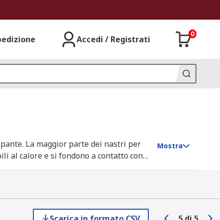
0
pedizione
Accedi / Registrati
mpante. La maggior parte dei nastri per
Mostra
li al calore e si fondono a contatto con
sull'etichetta formando un'immagine
ati con un'ampia gamma di modelli di
Scarica in formato CSV
5
di
5