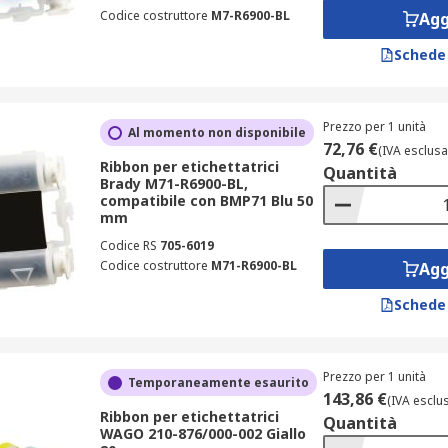
Codice costruttore
M7-R6900-BL
Agg
Schede
Prezzo per 1 unità
Al momento non disponibile
72,76 €
(IVA esclusa
Ribbon per etichettatrici
Quantità
Brady M71-R6900-BL,
compatibile con BMP71 Blu 50
mm
Codice RS
705-6019
Codice costruttore
M71-R6900-BL
Agg
Schede
Prezzo per 1 unità
Temporaneamente esaurito
143,86 €
(IVA esclu
Ribbon per etichettatrici
Quantità
WAGO 210-876/000-002 Giallo