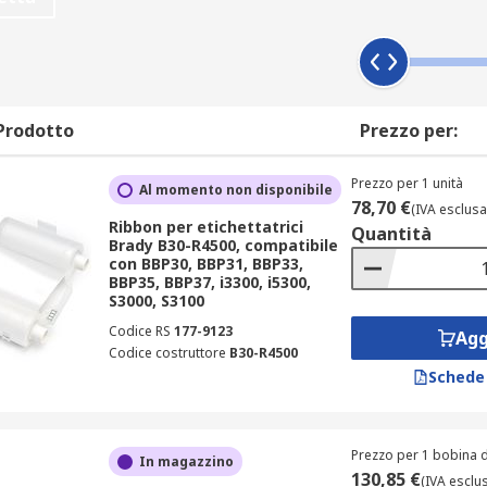
Prodotto
Prezzo per:
Prezzo per 1 unità
Al momento non disponibile
78,70 €
(IVA esclusa
Ribbon per etichettatrici
Quantità
Brady B30-R4500, compatibile
con BBP30, BBP31, BBP33,
BBP35, BBP37, i3300, i5300,
S3000, S3100
Codice RS
177-9123
Agg
Codice costruttore
B30-R4500
Schede
Prezzo per 1 bobina d
In magazzino
130,85 €
(IVA esclu