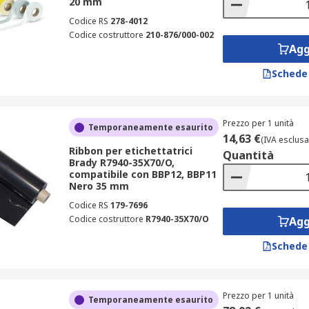
20 mm
Codice RS
278-4012
Codice costruttore
210-876/000-002
Agg
Schede
Prezzo per 1 unità
Temporaneamente esaurito
14,63 €
(IVA esclusa
Ribbon per etichettatrici
Quantità
Brady R7940-35X70/O,
compatibile con BBP12, BBP11
Nero 35 mm
Codice RS
179-7696
Codice costruttore
R7940-35X70/O
Agg
Schede
Prezzo per 1 unità
Temporaneamente esaurito