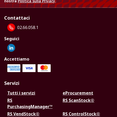
nostra
Politica sulla Privacy
.
Contattaci
02.66.058.1
Seguici
Accettiamo
Servizi
Tutti i servizi
eProcurement
RS
RS ScanStock®
PurchasingManager™
RS VendStock®
RS ControlStock®