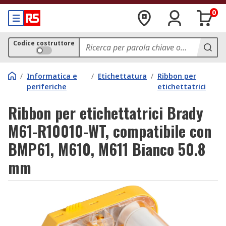
0
Codice costruttore
/
Informatica e
/
Etichettatura
/
Ribbon per
periferiche
etichettatrici
Ribbon per etichettatrici Brady
M61-R10010-WT, compatibile con
BMP61, M610, M611 Bianco 50.8
mm