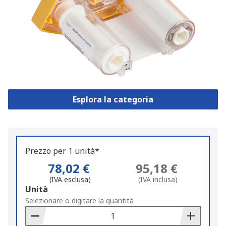
Esplora la categoria
Prezzo per 1 unità*
78,02 €
95,18 €
(IVA esclusa)
(IVA inclusa)
Add
Unità
to
Selezionare o digitare la quantità
Basket