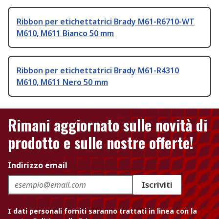
Ribbon per etichettatrici Brady M61-R6710-WT
M610, M611 Bianco 50 mm
Ribbon per etichettatrici Brady M61-R4310
M610, M611 Nero 50 mm
Rimani aggiornato sulle novità di
prodotto e sulle nostre offerte!
Indirizzo email
Iscriviti
I dati personali forniti saranno trattati in linea con la