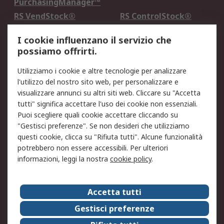
PurchasingManager™
RS VendStock®
RS ControlStock®
Servizio di taratura
MePA
I cookie influenzano il servizio che
possiamo offrirti.
Legale
Utilizziamo i cookie e altre tecnologie per analizzare
Informativa Cookie
Informativa Privacy -
l'utilizzo del nostro sito web, per personalizzare e
Aggiornata
visualizzare annunci su altri siti web. Cliccare su "Accetta
Email Security
Termini d'uso
tutti" significa accettare l'uso dei cookie non essenziali.
Condizioni di vendita
Condizioni generali di
Puoi scegliere quali cookie accettare cliccando su
servizio
"Gestisci preferenze". Se non desideri che utilizziamo
questi cookie, clicca su "Rifiuta tutti". Alcune funzionalità
Etica e responsabilità
potrebbero non essere accessibili. Per ulteriori
informazioni, leggi la nostra
cookie policy
.
Chi Siamo
Chi Siamo
Contattaci
Accetta tutti
Supporto
ESG
Gestisci preferenze
Carriere
RS Group