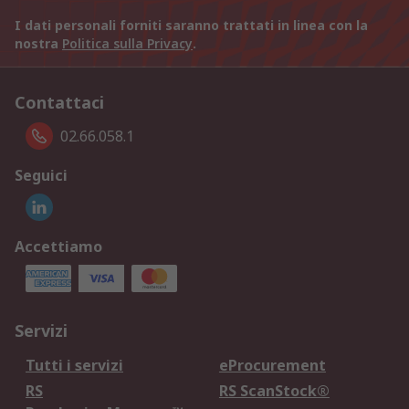
I dati personali forniti saranno trattati in linea con la
nostra
Politica sulla Privacy
.
Contattaci
02.66.058.1
Seguici
Accettiamo
Servizi
Tutti i servizi
eProcurement
RS
RS ScanStock®