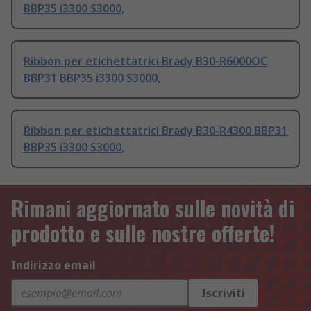
BBP35 i3300 S3000,
Ribbon per etichettatrici Brady B30-R6000OC
BBP31 BBP35 i3300 S3000,
Ribbon per etichettatrici Brady B30-R4300 BBP31
BBP35 i3300 S3000,
Rimani aggiornato sulle novità di
prodotto e sulle nostre offerte!
Indirizzo email
Iscriviti