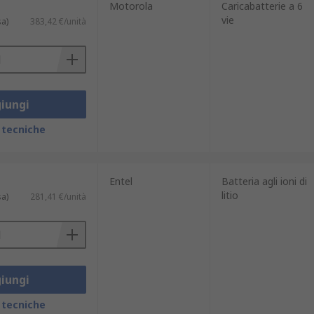
Motorola
Caricabatterie a 6
vie
sa)
383,42 €/unità
iungi
 tecniche
Entel
Batteria agli ioni di
litio
sa)
281,41 €/unità
iungi
 tecniche