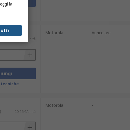
iungi
eggi la
 tecniche
utti
Motorola
Auricolare
)
60,69 €/unità
iungi
 tecniche
Motorola
-
)
20,26 €/unità