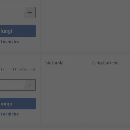
iungi
 tecniche
Motorola
Caricabatterie
sa)
114,90 €/unità
iungi
 tecniche