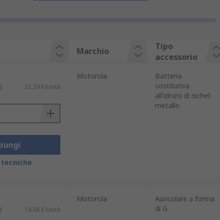
Tipo
Marchio
accessorio
Motorola
Batteria
sostitutiva
)
32,39 €/unità
all'idruro di nichel-
metallo
iungi
 tecniche
Motorola
Auricolare a forma
di G
)
14,68 €/unità