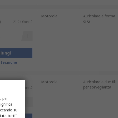
Motorola
Auricolare a forma
di G
)
21,24 €/unità
iungi
 tecniche
Motorola
Auricolare a due fili
per sorveglianza
)
31,65 €/unità
, per
ignifica
liccando su
uta tutti".