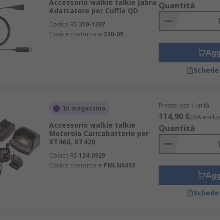
Accessorio walkie talkie Jabra
Quantità
Adattatore per Cuffie QD
Codice RS
210-1397
Codice costruttore
230-09
Agg
Schede
Prezzo per 1 unità
In magazzino
114,90 €
(IVA esclu
Accessorio walkie talkie
Quantità
Motorola Caricabatterie per
XT460, XT420
Codice RS
124-0929
Codice costruttore
PMLN6393
Agg
Schede