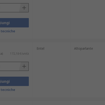
iungi
 tecniche
Entel
Altoparlante
sa)
172,18 €/unità
iungi
 tecniche