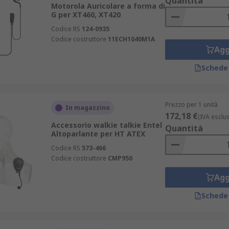
Quantità
Motorola Auricolare a forma di
G per XT460, XT420
Codice RS
124-0935
Codice costruttore
11ECH1040M1A
Agg
Schede
Prezzo per 1 unità
In magazzino
172,18 €
(IVA esclu
Accessorio walkie talkie Entel
Quantità
Altoparlante per HT ATEX
Codice RS
573-466
Codice costruttore
CMP950
Agg
Schede