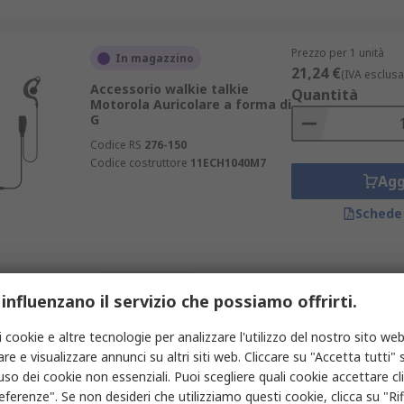
Prezzo per 1 unità
In magazzino
21,24 €
(IVA esclusa
Accessorio walkie talkie
Quantità
Motorola Auricolare a forma di
G
Codice RS
276-150
Codice costruttore
11ECH1040M7
Agg
Schede
Prezzo per 1 unità
In magazzino
31,65 €
 influenzano il servizio che possiamo offrirti.
(IVA esclusa
Accessorio walkie talkie
Quantità
Motorola Auricolare a due fili
i cookie e altre tecnologie per analizzare l'utilizzo del nostro sito web
per sorveglianza per Walkie
re e visualizzare annunci su altri siti web. Cliccare su "Accetta tutti" s
Talkie serie TLKR
'uso dei cookie non essenziali. Puoi scegliere quali cookie accettare c
Codice RS
124-0933
eferenze". Se non desideri che utilizziamo questi cookie, clicca su "Rifi
Codice costruttore
11ACH2042M2