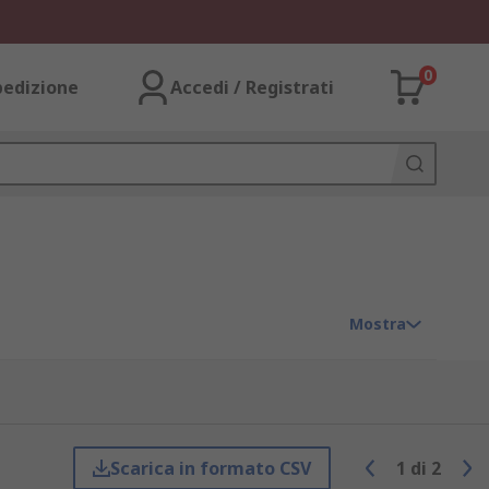
0
pedizione
Accedi / Registrati
Mostra
Scarica in formato CSV
1
di
2