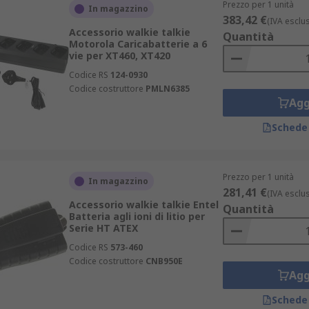
Prezzo per 1 unità
In magazzino
383,42 €
(IVA esclu
Accessorio walkie talkie
Quantità
Motorola Caricabatterie a 6
vie per XT460, XT420
Codice RS
124-0930
Codice costruttore
PMLN6385
Agg
Schede
Prezzo per 1 unità
In magazzino
281,41 €
(IVA esclu
Accessorio walkie talkie Entel
Quantità
Batteria agli ioni di litio per
Serie HT ATEX
Codice RS
573-460
Codice costruttore
CNB950E
Agg
Schede