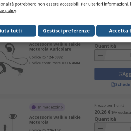
Agg
onalità potrebbero non essere accessibili. Per ulteriori informazioni, l
ie policy
.
Schede
fiuta tutti
Gestisci preferenze
Accetta t
Prezzo per 1 unità
In magazzino
60,69 €
(IVA esclusa
Accessorio walkie talkie
Quantità
Motorola Auricolare
Codice RS
124-0932
Codice costruttore
HKLN4604
Agg
Schede
Prezzo per 1 unità
In magazzino
20,26 €
(IVA esclusa
Accessorio walkie talkie
Quantità
Motorola
Codice RS
276-152