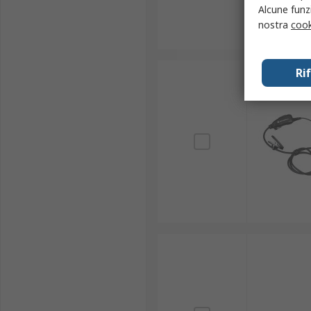
Alcune funzi
nostra
cook
Ri