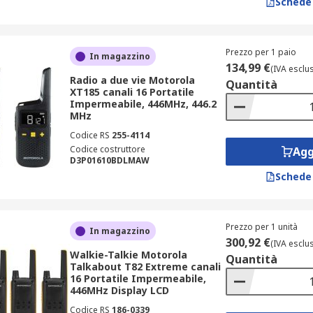
Schede
Prezzo per 1 paio
In magazzino
134,99 €
(IVA esclu
Radio a due vie Motorola
Quantità
XT185 canali 16 Portatile
Impermeabile, 446MHz, 446.2
MHz
Codice RS
255-4114
Codice costruttore
Agg
D3P01610BDLMAW
Schede
Prezzo per 1 unità
In magazzino
300,92 €
(IVA esclu
Walkie-Talkie Motorola
Quantità
Talkabout T82 Extreme canali
16 Portatile Impermeabile,
446MHz Display LCD
Codice RS
186-0339