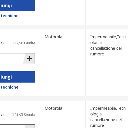
iungi
 tecniche
Motorola
Impermeabile,Tecn
ologia
sa)
237,56 €/unità
cancellazione del
rumore
iungi
 tecniche
Motorola
Impermeabile,Tecn
ologia
sa)
142,68 €/unità
cancellazione del
rumore