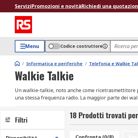
Servizi
Promozioni e novità
Richiedi una quotazio
Menu
Codice costruttore
/
Informatica e periferiche
/
Telefonia e Walkie Tal
Walkie Talkie
Un walkie-talkie, noto anche come ricetrasmettitore 
una stessa frequenza radio. La maggior parte dei walk
operando nella gamma UHF a 446 MHz. Queste radio bid
licenza PMR446 e sono compatibili con qualsiasi altra 
18 Prodotti trovati per
Filtri
privato.TipiLe radio bidirezionali possono essere porta
modalità half-duplex, il che significa che l'operatore 
Quando l'operatore preme il pulsante per parlare, il tr
Confronta (0/8)
Res