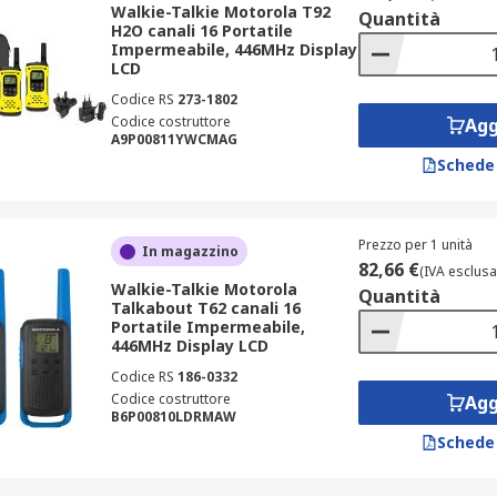
Walkie-Talkie Motorola T92
Quantità
H2O canali 16 Portatile
Impermeabile, 446MHz Display
LCD
Codice RS
273-1802
Codice costruttore
Agg
A9P00811YWCMAG
Schede
Prezzo per 1 unità
In magazzino
82,66 €
(IVA esclusa
Walkie-Talkie Motorola
Quantità
Talkabout T62 canali 16
Portatile Impermeabile,
446MHz Display LCD
Codice RS
186-0332
Codice costruttore
Agg
B6P00810LDRMAW
Schede