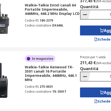
377,45 €
(IVA esclu
Walkie-Talkie Entel canali 64
Quantità
Portatile Impermeabile,
446MHz, 446.2 MHz Display LCD
Codice RS
180-2379
Codice costruttore
DX446L
Agg
Schede
Prezzo per 1 unità
In magazzino
211,43 €
(IVA esclu
Walkie-Talkie Kenwood TK-
Quantità
3501 canali 16 Portatile
Impermeabile, 446MHz, 446.1
MHz
Codice RS
275-0031
Codice costruttore
TK-3501T
Agg
Schede