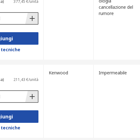
ologia
sa)
377,45 €/unità
cancellazione del
rumore
iungi
 tecniche
Kenwood
Impermeabile
sa)
211,43 €/unità
iungi
 tecniche