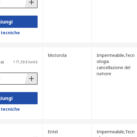
iungi
 tecniche
Motorola
Impermeabile,Tecn
ologia
sa)
171,58 €/unità
cancellazione del
rumore
iungi
 tecniche
Entel
Impermeabile,Tecn