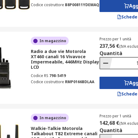
Codice costruttore
B8P00811YDEMAQ
Agg
Schede
Prezzo per 1 unità
In magazzino
237,56 €
(IVA esclu
Radio a due vie Motorola
Quantità
XT460 canali 16 Vivavoce
Impermeabile, 446MHz Display
LCD
Codice RS
798-5419
Codice costruttore
RMP0166BDLAA
Agg
Schede
Prezzo per 1 unità
In magazzino
142,68 €
(IVA esclu
Walkie-Talkie Motorola
Quantità
Talkabout T82 Extreme canali