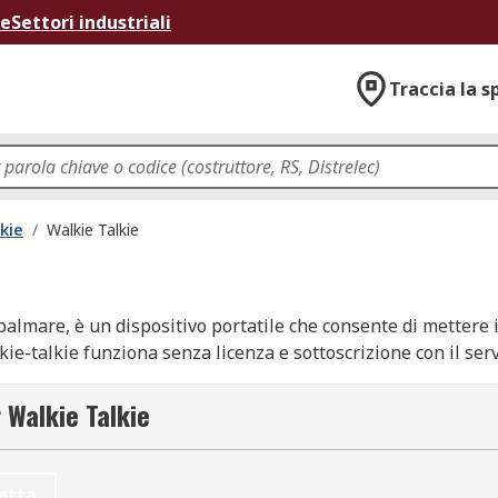
ne
Settori industriali
Traccia la s
kie
/
Walkie Talkie
palmare, è un dispositivo portatile che consente di mettere
ie-talkie funziona senza licenza e sottoscrizione con il se
irezionali sono in grado di funzionare in qualsiasi paese 
radio che utilizza tale servizio. Le radio bidirezionali sono 
 Walkie Talkie
tili, fissate alla scrivania con una base di attacco o mobili 
può parlare o ascoltare. Tutti i ricetrasmettitori sono dotati
asmettitore si attiva. Al rilascio del pulsante, il ricevitore 
etta