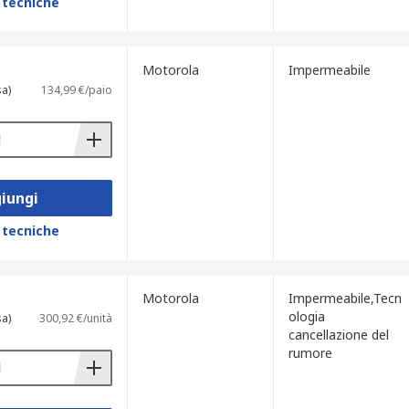
 tecniche
Motorola
Impermeabile
sa)
134,99 €/paio
iungi
 tecniche
Motorola
Impermeabile,Tecn
ologia
sa)
300,92 €/unità
cancellazione del
rumore