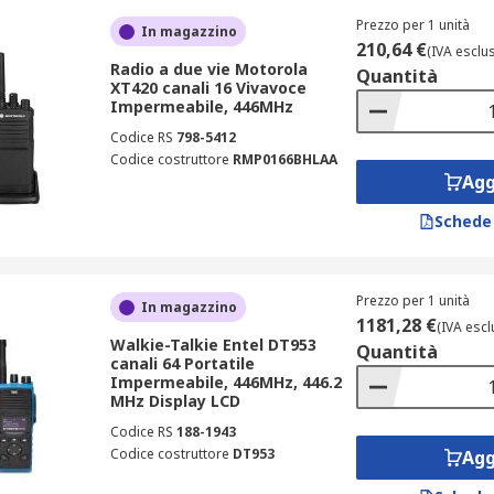
Prezzo per 1 unità
In magazzino
210,64 €
(IVA esclu
Radio a due vie Motorola
Quantità
XT420 canali 16 Vivavoce
Impermeabile, 446MHz
Codice RS
798-5412
Codice costruttore
RMP0166BHLAA
Agg
Schede
Prezzo per 1 unità
In magazzino
1181,28 €
(IVA escl
Walkie-Talkie Entel DT953
Quantità
canali 64 Portatile
Impermeabile, 446MHz, 446.2
MHz Display LCD
Codice RS
188-1943
Codice costruttore
DT953
Agg