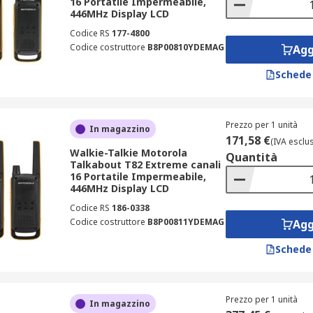
16 Portatile Impermeabile,
446MHz Display LCD
Codice RS
177-4800
Codice costruttore
B8P00810YDEMAG
Agg
Schede
Prezzo per 1 unità
In magazzino
171,58 €
(IVA esclu
Walkie-Talkie Motorola
Quantità
Talkabout T82 Extreme canali
16 Portatile Impermeabile,
446MHz Display LCD
Codice RS
186-0338
Codice costruttore
B8P00811YDEMAG
Agg
Schede
Prezzo per 1 unità
In magazzino