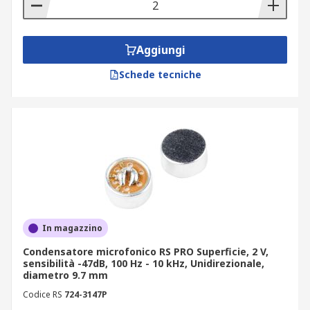
I condensatori per microfono variano
principalmente in base alla qualità del suono in
uscita. La qualità può essere influenzata dal
Aggiungi
rapporto segnale/rumore del condensatore, la
Schede tecniche
sua sensibilità, e la sua direttività,
Omnidirezionale, unidirezionale, o cancellazione
del rumore. Sono inoltre disponibili in una
gamma di diverse misure e possono essere a foro
passante, cavo principale o montaggio
superficiale.
In magazzino
Condensatore microfonico RS PRO Superficie, 2 V,
sensibilità -47dB, 100 Hz - 10 kHz, Unidirezionale,
diametro 9.7 mm
Codice RS
724-3147P