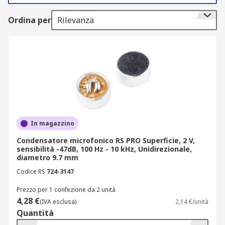
sul palco.
Ordina per
Rilevanza
Come funzionano i microfoni a
condensatore?
I microfoni a condensatore funzionano
utilizzando una sorta di
condensatore
,
costituito da una membrana sottile (nota come
diaframma) accanto a una piastra metallica
solida. Quando le onde sonore colpiscono il
In magazzino
condensatore, il diaframma vibra e si muove
Condensatore microfonico RS PRO Superficie, 2 V,
rispetto alla piastra piena, conversione delle
sensibilità -47dB, 100 Hz - 10 kHz, Unidirezionale,
diametro 9.7 mm
onde in un segnale elettrico. Questo segnale
elettrico viene quindi trasmesso.
Codice RS
724-3147
Prezzo per 1 confezione da 2 unità
Tipi di componenti del microfono a
4,28 €
(IVA esclusa)
2,14 €/unità
condensatore
Quantità