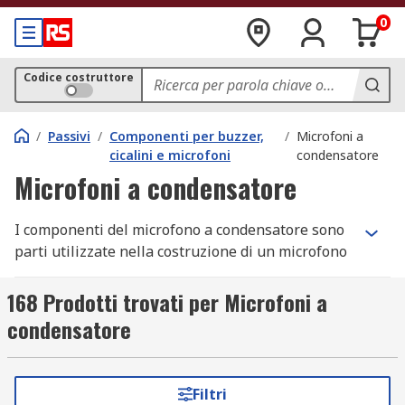
0
Codice costruttore
/
Passivi
/
Componenti per buzzer,
/
Microfoni a
cicalini e microfoni
condensatore
Microfoni a condensatore
I componenti del microfono a condensatore sono
parti utilizzate nella costruzione di un microfono
a condensatore, che produce suono utilizzando
un diaframma vibrante e una piastra metallica
168 Prodotti trovati per Microfoni a
stabile nota come condensatore. I microfoni a
condensatore
condensatore sono polarizzati CC (corrente
continua), o può funzionare con radiofrequenza.
Sono comunemente usati per la registrazione in
Filtri
studio piuttosto che per le performance dal vivo