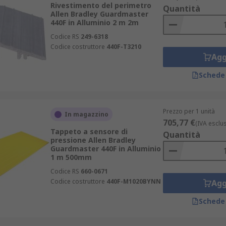
Rivestimento del perimetro
Quantità
Allen Bradley Guardmaster
440F in Alluminio 2 m 2m
Codice RS
249-6318
Codice costruttore
440F-T3210
Agg
Schede
Prezzo per 1 unità
In magazzino
705,77 €
(IVA esclu
Tappeto a sensore di
Quantità
pressione Allen Bradley
Guardmaster 440F in Alluminio
1 m 500mm
Codice RS
660-0671
Codice costruttore
440F-M1020BYNN
Agg
Schede