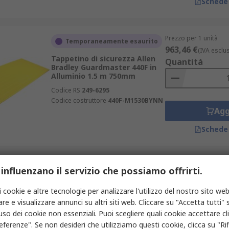
Schede
Prezzo per 1 unità
Temporaneamente esaurito
963,46 €
(IVA esclu
Tappetino di sicurezza Allen
Quantità
Bradley Guardmaster 440F in
Alluminio 1.5 m 750mm
Codice RS
249-6295
Codice costruttore
440F-M1530BYNN
Agg
Schede
Prezzo per 1 unità
 influenzano il servizio che possiamo offrirti.
Temporaneamente esaurito
122,41 €
(IVA esclu
Kit di giunzione Allen Bradley
Quantità
i cookie e altre tecnologie per analizzare l'utilizzo del nostro sito web
440F in Plastica 1 m 1m
re e visualizzare annunci su altri siti web. Cliccare su "Accetta tutti" s
Codice RS
255-1585
'uso dei cookie non essenziali. Puoi scegliere quali cookie accettare c
Codice costruttore
440F-T3120
eferenze". Se non desideri che utilizziamo questi cookie, clicca su "Rifi