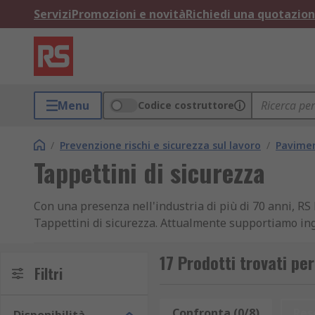
Servizi
Promozioni e novità
Richiedi una quotazio
Menu
Codice costruttore
/
Prevenzione rischi e sicurezza sul lavoro
/
Pavimen
Tappettini di sicurezza
Con una presenza nell'industria di più di 70 anni, R
Tappettini di sicurezza. Attualmente supportiamo inge
macchine a clienti in più di 160 paesi, i quali si posso
Bordi protettivi o di Interruttori di interblocco a sole
17 Prodotti trovati per
Filtri
Confronta (0/8)
Res