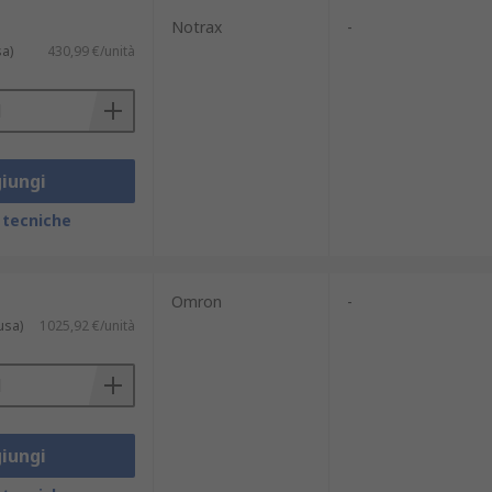
Notrax
-
sa)
430,99 €/unità
iungi
 tecniche
Omron
-
usa)
1025,92 €/unità
iungi