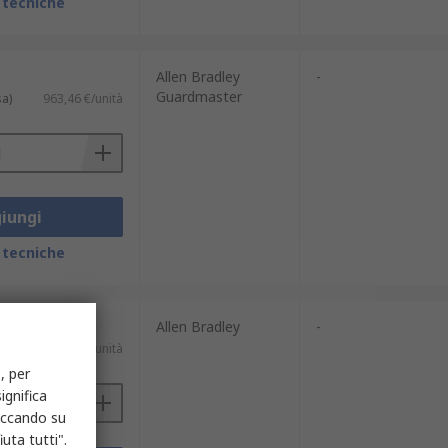
 tecniche
Allen Bradley
-
Guardmaster
sa)
963,46 €/unità
iungi
 tecniche
Allen Bradley
-
sa)
122,41 €/unità
, per
ignifica
liccando su
uta tutti".