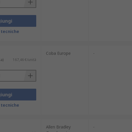
iungi
 tecniche
Coba Europe
-
sa)
167,46 €/unità
iungi
 tecniche
Allen Bradley
-