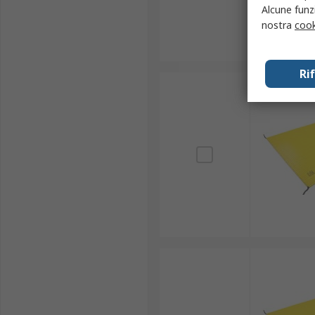
Alcune funzi
nostra
cook
Ri