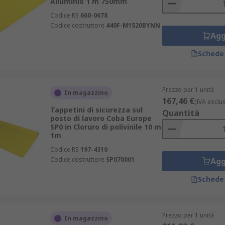
Alluminio 1 m 750mm
Codice RS
660-0678
Codice costruttore
440F-M1520BYNN
Agg
Schede
Prezzo per 1 unità
In magazzino
167,46 €
(IVA esclu
Tappetini di sicurezza sul
Quantità
posto di lavoro Coba Europe
SP0 in Cloruro di polivinile 10 m
1m
Codice RS
197-4310
Codice costruttore
SP070001
Agg
Schede
Prezzo per 1 unità
In magazzino