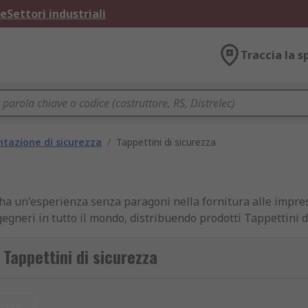
ne
Settori industriali
Traccia la s
tazione di sicurezza
/
Tappettini di sicurezza
S ha un'esperienza senza paragoni nella fornitura alle impre
gneri in tutto il mondo, distribuendo prodotti Tappettini di
no affidare alla qualità dei nostri prodotti e all'eccellente as
noide.
 Tappettini di sicurezza
etta