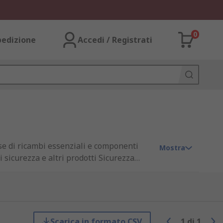
0
pedizione
Accedi / Registrati
se di ricambi essenziali e componenti
Mostra
 sicurezza e altri prodotti Sicurezza
sistenza cliente sia quando si tratta di
Scarica in formato CSV
1
di
1