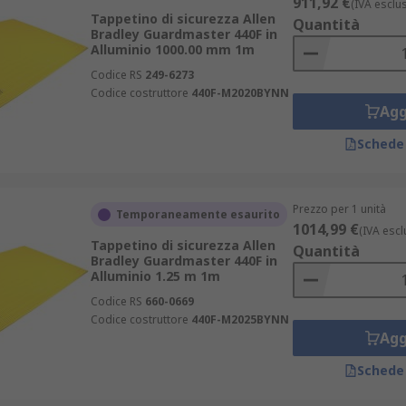
911,92 €
(IVA esclu
Tappetino di sicurezza Allen
Quantità
Bradley Guardmaster 440F in
Alluminio 1000.00 mm 1m
Codice RS
249-6273
Codice costruttore
440F-M2020BYNN
Agg
Schede
Prezzo per 1 unità
Temporaneamente esaurito
1014,99 €
(IVA escl
Tappetino di sicurezza Allen
Quantità
Bradley Guardmaster 440F in
Alluminio 1.25 m 1m
Codice RS
660-0669
Codice costruttore
440F-M2025BYNN
Agg
Schede