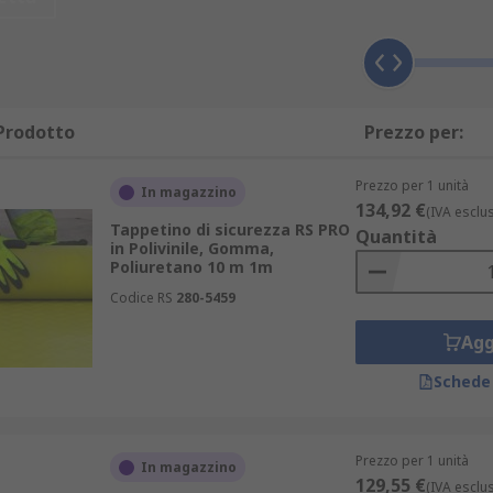
Prodotto
Prezzo per:
Prezzo per 1 unità
In magazzino
134,92 €
(IVA esclu
Tappetino di sicurezza RS PRO
Quantità
in Polivinile, Gomma,
Poliuretano 10 m 1m
Codice RS
280-5459
Agg
Schede
Prezzo per 1 unità
In magazzino
129,55 €
(IVA esclu