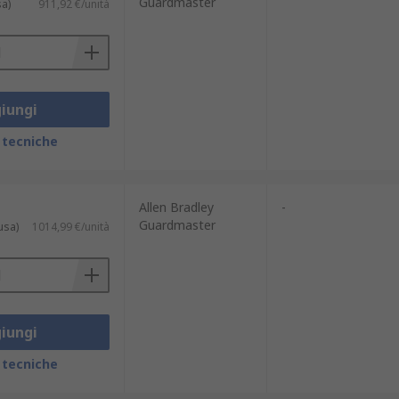
Guardmaster
sa)
911,92 €/unità
iungi
 tecniche
Allen Bradley
-
Guardmaster
usa)
1014,99 €/unità
iungi
 tecniche