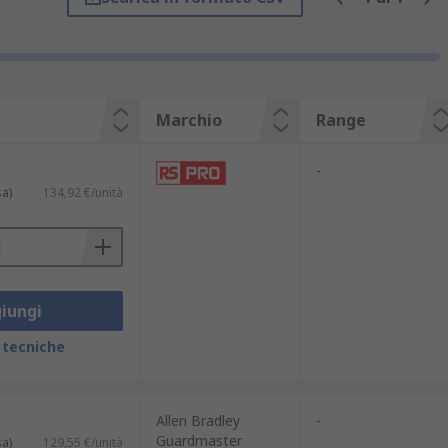
Marchio
Range
-
sa)
134,92 €/unità
iungi
 tecniche
Allen Bradley
-
Guardmaster
sa)
129,55 €/unità