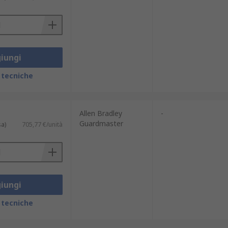
iungi
 tecniche
Allen Bradley
-
Guardmaster
sa)
705,77 €/unità
iungi
 tecniche