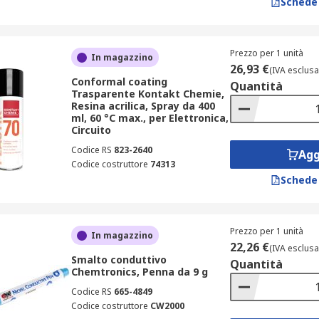
Schede
Prezzo per 1 unità
In magazzino
26,93 €
(IVA esclusa
Conformal coating
Quantità
Trasparente Kontakt Chemie,
Resina acrilica, Spray da 400
ml, 60 °C max., per Elettronica,
Circuito
Codice RS
823-2640
Agg
Codice costruttore
74313
Schede
Prezzo per 1 unità
In magazzino
22,26 €
(IVA esclusa
Smalto conduttivo
Quantità
Chemtronics, Penna da 9 g
Codice RS
665-4849
Codice costruttore
CW2000