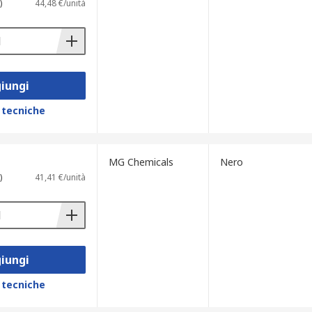
)
44,48 €/unità
iungi
 tecniche
MG Chemicals
Nero
)
41,41 €/unità
iungi
 tecniche