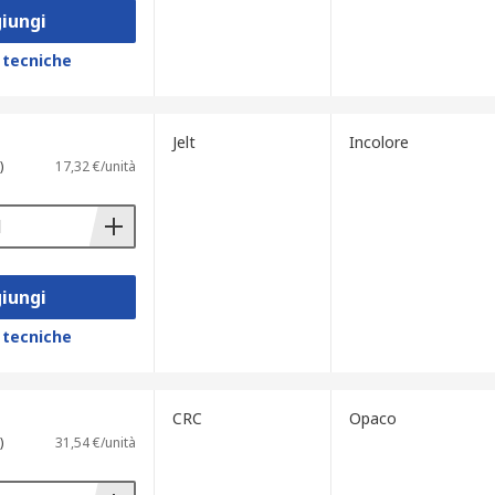
iungi
 tecniche
Jelt
Incolore
)
17,32 €/unità
iungi
 tecniche
CRC
Opaco
)
31,54 €/unità