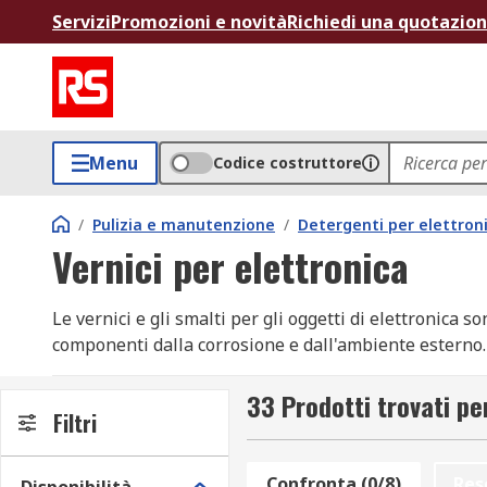
Servizi
Promozioni e novità
Richiedi una quotazio
Menu
Codice costruttore
/
Pulizia e manutenzione
/
Detergenti per elettroni
Vernici per elettronica
Le vernici e gli smalti per gli oggetti di elettronica 
componenti dalla corrosione e dall'ambiente esterno.
Prodotti chimici, polvere, temperature estreme e um
33 Prodotti trovati pe
per garantirne il funzionamento efficiente. Oltre a prot
Filtri
ambienti difficili.
Confronta (0/8)
Res