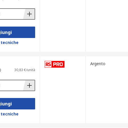
iungi
 tecniche
Argento
)
30,83 €/unità
iungi
 tecniche