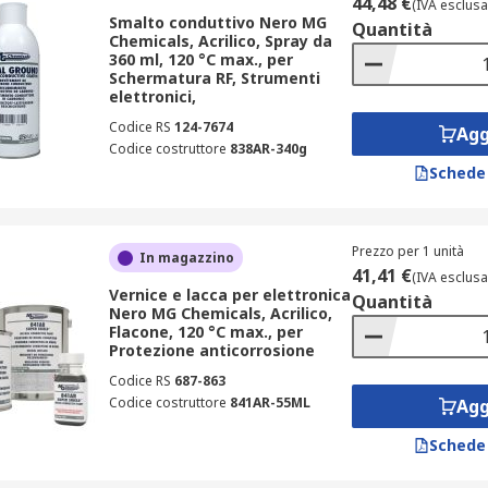
44,48 €
(IVA esclusa
Smalto conduttivo Nero MG
Quantità
Chemicals, Acrilico, Spray da
360 ml, 120 °C max., per
Schermatura RF, Strumenti
elettronici,
Codice RS
124-7674
Agg
Codice costruttore
838AR-340g
Schede
Prezzo per 1 unità
In magazzino
41,41 €
(IVA esclusa
Vernice e lacca per elettronica
Quantità
Nero MG Chemicals, Acrilico,
Flacone, 120 °C max., per
Protezione anticorrosione
Codice RS
687-863
Codice costruttore
841AR-55ML
Agg
Schede