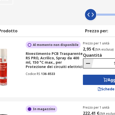
spositivi elettronici?
proteggono le schede elettroniche da agenti contaminanti amb
Prodotto
Prezzo per:
ante verniciatura o spruzzatura. Coprendo e proteggendo i c
 corrosione, questi materiali di rivestimento prolungano il f
Prezzo per 1 unità
Al momento non disponibile
 per dispositivi elettronici?
2,95 €
(IVA esclusa)
Rivestimento PCB Trasparente
Quantità
RS PRO, Acrilico, Spray da 400
ml, 150 °C max., per
orniscono la giusta combinazione di affidabilità e prestazioni 
Protezione dei circuiti elettrici
Codice RS
136-8533
Agg
Schede
Prezzo per 1 unità
In magazzino
222,41 €
(IVA esclu