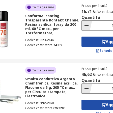
Prezzo per 1 unità
In magazzino
16,71 €
(IVA esclusa
Conformal coating
Quantità
Trasparente Kontakt Chemie,
Resina acrilica, Spray da 200
ml, 60 °C max., per
Trasformatore,
Codice RS
823-2646
Agg
Codice costruttore
74309
Schede
Prezzo per 1 unità
In magazzino
46,62 €
(IVA esclusa
Smalto conduttivo Argento
Quantità
Chemtronics, Resina acrilica,
Flacone da 5 g, 205 °C max.,
per Circuito stampato,
Elettronica
Codice RS
192-2020
Agg
Codice costruttore
CW2205