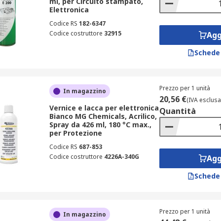
ml, per Circuito stampato,
Elettronica
Codice RS
182-6347
Codice costruttore
32915
Agg
Schede
Prezzo per 1 unità
In magazzino
20,56 €
(IVA esclusa
Vernice e lacca per elettronica
Quantità
Bianco MG Chemicals, Acrilico,
Spray da 426 ml, 180 °C max.,
per Protezione
Codice RS
687-853
Codice costruttore
4226A-340G
Agg
Schede
Prezzo per 1 unità
In magazzino