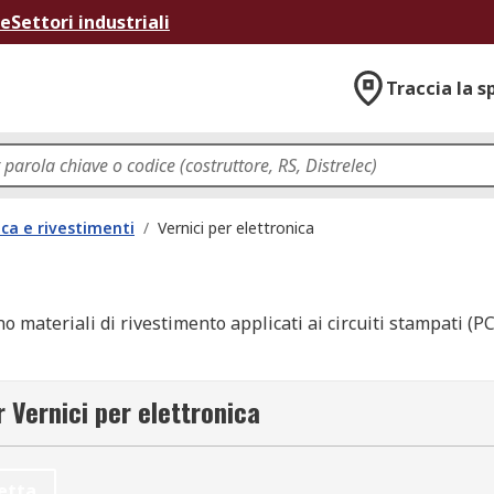
ne
Settori industriali
Traccia la s
ca e rivestimenti
/
Vernici per elettronica
sono materiali di rivestimento applicati ai circuiti stampati (
idità possono danneggiare i componenti elettronici, quindi 
r Vernici per elettronica
eggerli da guasti o danni, le vernici e gli smalti aiutano i p
etta