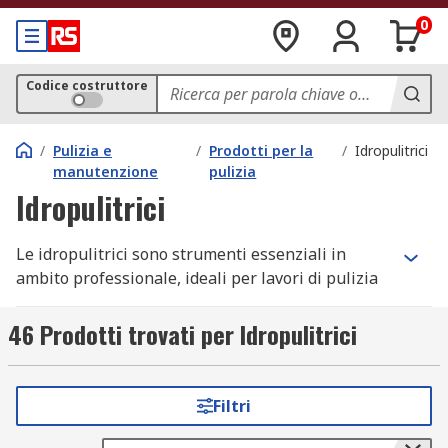
0
Codice costruttore
/
Pulizia e
/
Prodotti per la
/
Idropulitrici
manutenzione
pulizia
Idropulitrici
Le idropulitrici sono strumenti essenziali in
ambito professionale, ideali per lavori di pulizia
intensiva e rapida. Questi dispositivi, disponibili
sia in versione con idropulitrice ad acqua calda
46 Prodotti trovati per Idropulitrici
che fredda, sono particolarmente utili in settori
come l'edilizia, l'industria e la manutenzione
esterna. Se stai cercando una soluzione per
Filtri
rimuovere sporco ostinato, oli o contaminanti da
superfici difficili, le idropulitrici disponibili nel