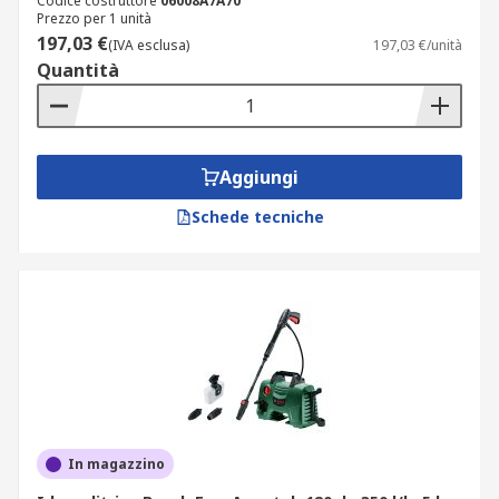
Codice costruttore
06008A7A70
Prezzo per 1 unità
pulizia di attrezzature industriali, impianti
197,03 €
(IVA esclusa)
197,03 €/unità
e macchinari, che spesso accumulano grasso
Quantità
e oli. Le idropulitrici ad acqua calda sono
ideali per questo tipo di pulizia;
trattamento di facciate e superfici esterne di
edifici, dove la potenza del getto permette di
Aggiungi
rimuovere smog, muschio e sporco
Schede tecniche
accumulato;
pulizia di veicoli commerciali e attrezzature
agricole, dove è necessario un getto potente
per trattare superfici robuste;
rimozione di contaminanti su superfici di
grandi dimensioni come recinzioni, terrazzi
e pareti di giardini.
Inoltre, la disponibilità di accessori compatibili
In magazzino
con le idropulitrici ti permette di personalizzare