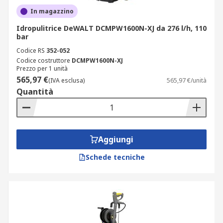
In magazzino
Idropulitrice DeWALT DCMPW1600N-XJ da 276 l/h, 110
bar
Codice RS
352-052
Codice costruttore
DCMPW1600N-XJ
Prezzo per 1 unità
565,97 €
(IVA esclusa)
565,97 €/unità
Quantità
Aggiungi
Schede tecniche