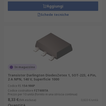
Aggiungi
Schede tecniche
In magazzino
Transistor Darlington DiodesZetex 1, SOT-223, 4 Pin,
2 A NPN, 140 V, Superficie 1000
Codice RS
154-986P
Codice costruttore
FZT600TA
Prezzo per 10 unità (fornito in una striscia continua)
8,33 €
(IVA esclusa)
0,833 €/unità
Quantità