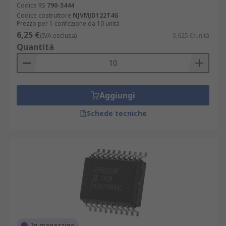
Codice RS
790-5444
Codice costruttore
NJVMJD122T4G
Prezzo per 1 confezione da 10 unità
6,25 €
(IVA esclusa)
0,625 €/unità
Quantità
Aggiungi
Schede tecniche
In magazzino