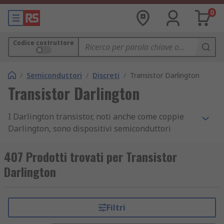
0
Codice costruttore
/
Semiconduttori
/
Discreti
/
Transistor Darlington
Transistor Darlington
I Darlington transistor, noti anche come coppie
Darlington, sono dispositivi semiconduttori
discreti che contengono due transistor BJT
standard (Darlinghton BJT). Uno dei transistor è
407 Prodotti trovati per Transistor
ad alto guadagno mentre l'altro è a corrente
Darlington
elevata.
Il catalogo RS online offre un'ampia gamma di
Filtri
transistor Darlington di alta qualità, di marchi
leader comei ON Semiconductor,