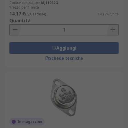
o come un singolo componente discreto semplice.
Codice costruttore
MJ11032G
Prezzo per 1 unità
14,17 €
Esempi di tipo di contenitore standard includono
(IVA esclusa)
14,17 €/unità
Quantità
SOT-23, SOIC, TO-220 E TO-252 (DPAK).
Aggiungi
Schede tecniche
In magazzino