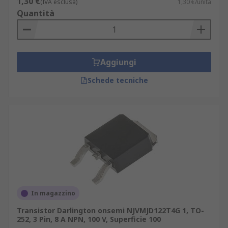
1,30 €
(IVA esclusa)
1,30 €/unità
Quantità
Aggiungi
Schede tecniche
In magazzino
Transistor Darlington onsemi NJVMJD122T4G 1, TO-
252, 3 Pin, 8 A NPN, 100 V, Superficie 100