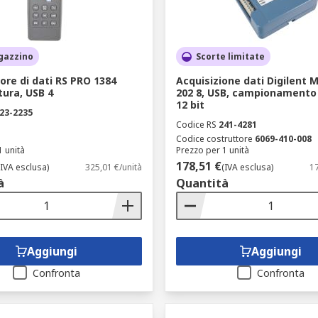
gazzino
Scorte limitate
ore di dati RS PRO 1384
Acquisizione dati Digilent 
ura, USB 4
202 8, USB, campionamento
12 bit
23-2235
Codice RS
241-4281
Codice costruttore
6069-410-008
1 unità
Prezzo per 1 unità
178,51 €
(IVA esclusa)
325,01 €/unità
(IVA esclusa)
17
à
Quantità
Aggiungi
Aggiungi
Confronta
Confronta