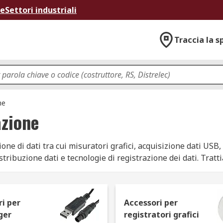
ne
Settori industriali
Traccia la s
ne
azione
ne di dati tra cui misuratori grafici, acquisizione dati USB,
stribuzione dati e tecnologie di registrazione dei dati. Trat
i per
Accessori per
ger
registratori grafici
processo di raccolta e monitoraggio di segnali elettrici o fisi