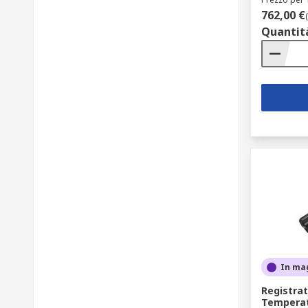
762,00 €
Quantit
In ma
Registrat
Temperat