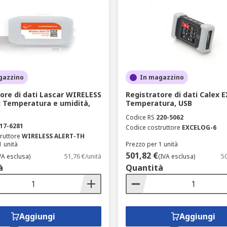
gazzino
In magazzino
ore di dati Lascar WIRELESS
Registratore di dati Calex 
 Temperatura e umidità,
Temperatura, USB
Codice RS
220-5062
17-6281
Codice costruttore
EXCELOG-6
ruttore
WIRELESS ALERT-TH
1 unità
Prezzo per 1 unità
501,82 €
VA esclusa)
51,76 €/unità
(IVA esclusa)
50
à
Quantità
Aggiungi
Aggiungi