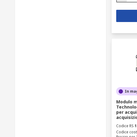
In ma
Modulo m
Technolo
per acqui
acquisizi
Codice RS
1
Codice cost
Prezzo per 