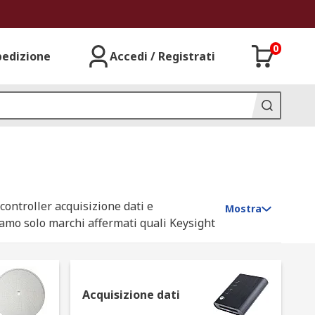
0
pedizione
Accedi / Registrati
 controller acquisizione dati e
Mostra
tiamo solo marchi affermati quali Keysight
Acquisizione dati
ci come la temperatura, la corrente, la