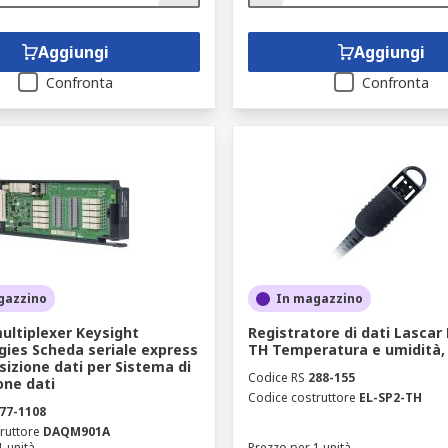
Aggiungi
Aggiungi
Confronta
Confronta
gazzino
In magazzino
ultiplexer Keysight
Registratore di dati Lascar
gies Scheda seriale express
TH Temperatura e umidità,
sizione dati per Sistema di
Codice RS
288-155
one dati
Codice costruttore
EL-SP2-TH
77-1108
ruttore
DAQM901A
1 unità
Prezzo per 1 unità