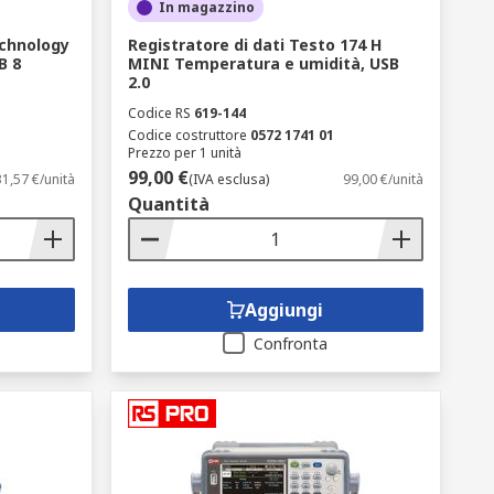
In magazzino
 su un grafico rotante cartaceo.
ri di grafici senza carta permettono di
echnology
Registratore di dati Testo 174 H
B 8
MINI Temperatura e umidità, USB
2.0
Codice RS
619-144
Codice costruttore
0572 1741 01
Prezzo per 1 unità
vano essere utilizzati, dal momento che
99,00 €
1,57 €/unità
(IVA esclusa)
99,00 €/unità
mente, le differenze visibili tra un
Quantità
Aggiungi
Confronta