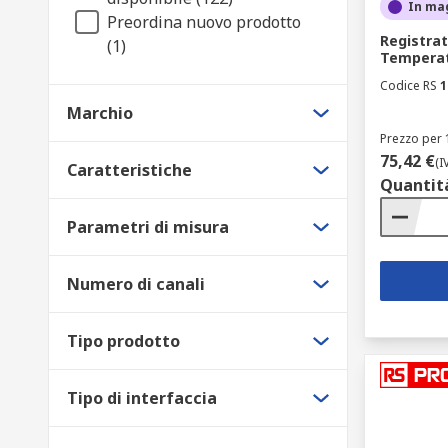
In ma
I registratori grafici sono dispositivi meccanici che 
Preordina nuovo prodotto
Permettono di visualizzare i dati rapidamente e le ric
Registrat
(1)
Temperat
trasferire i dati digitalmente su un computer.
Codice RS
1
Confronto tra sistemi di acquisizione dati e reg
Marchio
Prezzo per 
Tradizionalmente, i registratori di dati erano utilizza
75,42 €
(I
Caratteristiche
erano alimentati a batteria. Registravano infatti su u
Quantit
registratore di dati e una soluzione di acquisizione d
Parametri di misura
Numero di canali
Tipo prodotto
Tipo di interfaccia