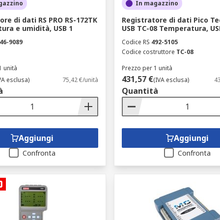
gazzino
In magazzino
dispongono di una penna che scrive le letture dal suo sensore
ariche sono economiche e facilmente disponibili. I registrato
ore di dati RS PRO RS-172TK
Registratore di dati Pico T
ura e umidità, USB 1
USB TC-08 Temperatura, US
46-9089
Codice RS
492-5105
istratori dei dati
Codice costruttore
TC-08
1 unità
Prezzo per 1 unità
ti nei casi in cui i sistemi di acquisizione dei dati non pote
431,57 €
VA esclusa)
75,42 €/unità
(IVA esclusa)
43
na propria memoria e avevano risoluzioni più elevate. Attual
à
Quantità
ati sono minime.
Aggiungi
Aggiungi
Confronta
Confronta