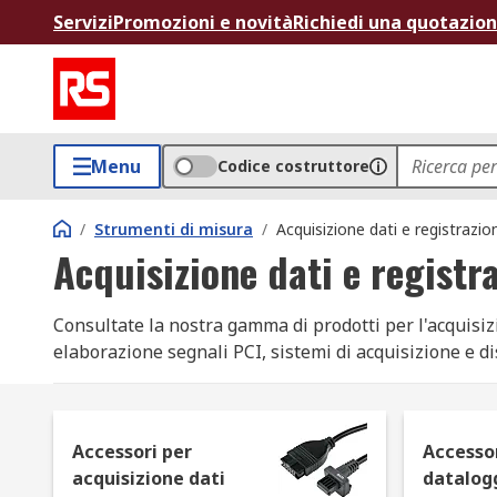
Servizi
Promozioni e novità
Richiedi una quotazio
Menu
Codice costruttore
/
Strumenti di misura
/
Acquisizione dati e registrazio
Acquisizione dati e registr
Consultate la nostra gamma di prodotti per l'acquisizio
elaborazione segnali PCI, sistemi di acquisizione e di
Technologies, Lascar, ABB, Pico Technology e Gemini.
Che cos'è l'acquisizione dati?
Accessori per
Accessor
acquisizione dati
datalog
Acquisizione dati è il termine usato per descrivere il 