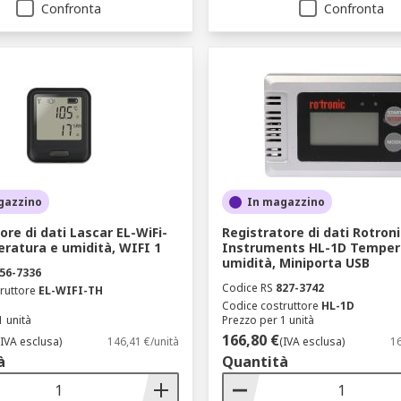
Confronta
Confronta
gazzino
In magazzino
ore di dati Lascar EL-WiFi-
Registratore di dati Rotroni
ratura e umidità, WIFI 1
Instruments HL-1D Temper
umidità, Miniporta USB
56-7336
Codice RS
827-3742
ruttore
EL-WIFI-TH
Codice costruttore
HL-1D
1 unità
Prezzo per 1 unità
166,80 €
(IVA esclusa)
146,41 €/unità
(IVA esclusa)
16
à
Quantità