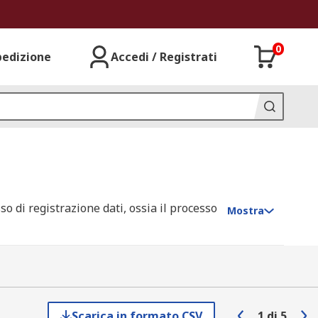
0
pedizione
Accedi / Registrati
so di registrazione dati, ossia il processo
Mostra
ia, alla velocità e direzione del vento, a
tori di dati, gateway, alimentatori, sonde,
Scarica in formato CSV
1
di
5