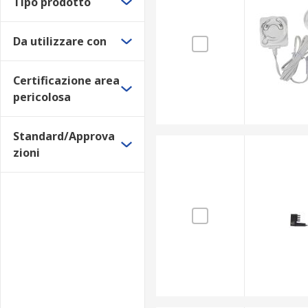
Tipo prodotto
software
cavi seriali
Da utilizzare con
custodie protettive
sonde
Certificazione area
multiplexer
pericolosa
moduli wireless
Standard/Approva
Altri tipi di accessori per registratori dati di uso c
zioni
cavi e adattatori
sonde e sensori, per acquisire informazioni rea
dispositivi di fissaggio e rispettivi accessori, 
accessori di montaggio, usati in genere per il m