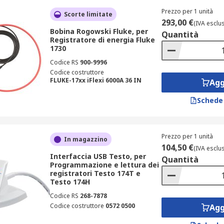
Prezzo per 1 unità
Scorte limitate
293,00 €
(IVA esclu
Bobina Rogowski Fluke, per
Quantità
Registratore di energia Fluke
1730
Codice RS
900-9996
Codice costruttore
FLUKE-17xx iFlexi 6000A 36 IN
Agg
Schede
Prezzo per 1 unità
In magazzino
104,50 €
(IVA esclu
Interfaccia USB Testo, per
Quantità
Programmazione e lettura dei
registratori Testo 174T e
Testo 174H
Codice RS
268-7878
Codice costruttore
0572 0500
Agg