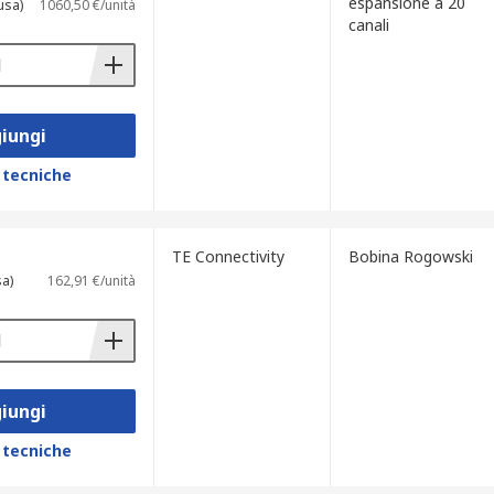
espansione a 20
usa)
1060,50 €/unità
canali
iungi
 tecniche
TE Connectivity
Bobina Rogowski
sa)
162,91 €/unità
iungi
 tecniche