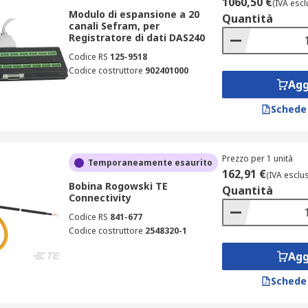
1060,50 €
(IVA escl
Modulo di espansione a 20
Quantità
canali Sefram, per
Registratore di dati DAS240
Codice RS
125-9518
Codice costruttore
902401000
Agg
Schede
Prezzo per 1 unità
Temporaneamente esaurito
162,91 €
(IVA esclu
Bobina Rogowski TE
Quantità
Connectivity
Codice RS
841-677
Codice costruttore
2548320-1
Agg
Schede