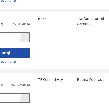
 tecniche
Fluke
Trasformatore di
corrente
sa)
928,00 €/unità
iungi
 tecniche
TE Connectivity
Bobina Rogowski
sa)
202,02 €/unità