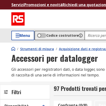
Servizi
Promozioni e novità
Richiedi una quotazio
Menu
Codice costruttore
/
Strumenti di misura
/
Acquisizione dati e registra
Accessori per datalogger
Gli accessori per registratori dati, o data logger, sono
di raccolta di una serie di informazioni nel tempo.
Queste informazioni possono riguardare varie voci, dal
97 Prodotti trovati p
seconda delle esigenze del progetto.
Filtri
Nel catalogo RS online trovi accessori per data logger d
Confronta (0/8)
Res