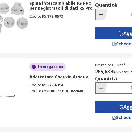
Spina intercambiabile RS PRO,
Quantità
per Registratori di dati RS Pro
Codice RS
172-0573
Agg
Schede
omune comprendono:
Prezzo per 1 unità
In magazzino
265,63 €
(IVA esclu
Adattatore Chauvin Arnoux
Quantità
li come la temperatura e l'umidità
Codice RS
279-6314
Codice costruttore
P01102204B
come ad esempio morsetti
ontaggio delle apparecchiature a parete.
Agg
Schede