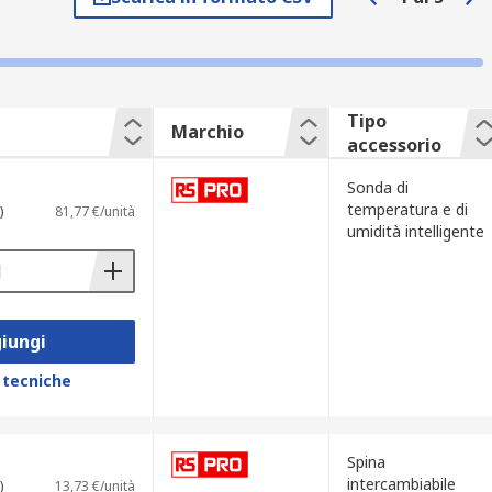
Tipo
Marchio
accessorio
iù sensori.
Sonda di
 all'applicazione.
temperatura e di
)
81,77 €/unità
umidità intelligente
Successivamente, vengono trasferite in
iungi
 tecniche
di dati, registratori grafici e sistemi di
. Alcuni accessori disponibili includono:
Spina
intercambiabile
)
13,73 €/unità