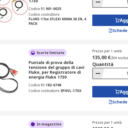
1730
Codice RS
901-0025
Codice costruttore
FLUKE-17xx IFLEXi 6000A 36 IN, 4
Agg
PACK
Schede
Prezzo per 1 unità
Scorte limitate
135,00 €
(IVA esclu
Puntale di prova della
Quantità
tensione del gruppo di cavi
Fluke, per Registratore di
energia Fluke 1730
Codice RS
182-6748
Codice costruttore
3PHVL-17XX
Agg
Schede
Prezzo per 1 unità
In magazzino