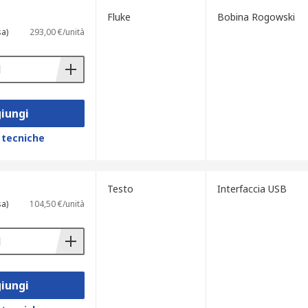
Fluke
Bobina Rogowski
sa)
293,00 €/unità
iungi
 tecniche
Testo
Interfaccia USB
sa)
104,50 €/unità
iungi