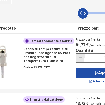
o ancora.
per l'acquisizione dati.
Prodotto
Prezzo per:
sore interno, hanno capacità di memorizzazione dati e uno o p
Prezzo per 1 unità
Temporaneamente esaurito
stante, in base ai parametri che si desidera misurare in base
81,77 €
(IVA esclusa
Sonda di temperatura e di
Quantità
umidità intelligente RS PRO,
terminati intervalli e sono quindi memorizzate in un chip. 
per Registratore Di
Temperatura E Umidità
Codice RS
172-0570
Agg
Schede
ogettati specificamente per essere utilizzati con registratori 
n la connettività, e migliorare la precisione e le prestazioni
Prezzo per 1 unità
In uscita dal catalogo
13,73 €
(IVA esclusa