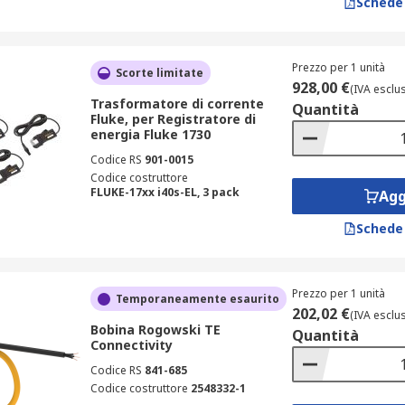
Schede
Prezzo per 1 unità
Scorte limitate
928,00 €
(IVA esclu
Trasformatore di corrente
Quantità
Fluke, per Registratore di
energia Fluke 1730
Codice RS
901-0015
Codice costruttore
FLUKE-17xx i40s-EL, 3 pack
Agg
Schede
Prezzo per 1 unità
Temporaneamente esaurito
202,02 €
(IVA esclu
Bobina Rogowski TE
Quantità
Connectivity
Codice RS
841-685
Codice costruttore
2548332-1