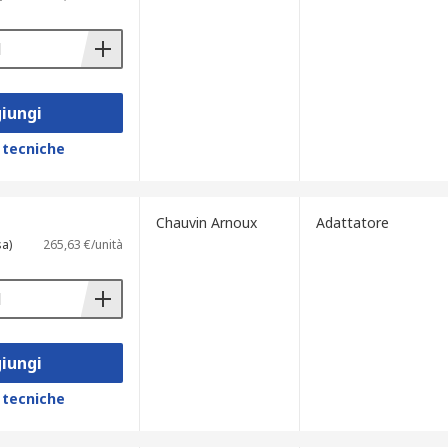
iungi
 tecniche
Chauvin Arnoux
Adattatore
sa)
265,63 €/unità
iungi
 tecniche