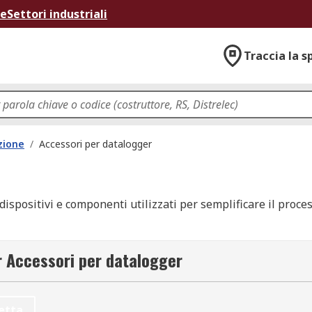
ne
Settori industriali
Traccia la s
zione
/
Accessori per datalogger
 dispositivi e componenti utilizzati per semplificare il proces
la corrente alla tensione, alla temperatura e umidità dell'ar
er Accessori per datalogger
ei migliori marchi, tra cui batterie, cavi, custodie, raccogli
etta