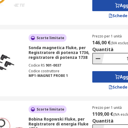
Agg
Schede
Prezzo per 1 unità
Scorte limitate
146,00 €
(IVA esclu
Sonda magnetica Fluke, per
Quantità
Registratore di potenza 1736,
registratore di potenza 1738
Codice RS
901-0037
Codice costruttore
MP1-MAGNET PROBE 1
Agg
Schede
Prezzo per 1 unità
Scorte limitate
1109,00 €
(IVA escl
Bobina Rogowski Fluke, per
Quantità
Registratore di energia Fluke