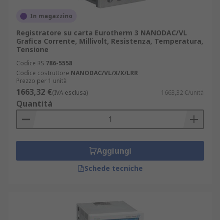
In magazzino
I registratori grafici si trovano negli impianti di
produzione, dove tengono traccia di variabili
Registratore su carta Eurotherm 3 NANODAC/VL
Grafica Corrente, Millivolt, Resistenza, Temperatura,
quali:
Tensione
temperatura
Codice RS
786-5558
Codice costruttore
NANODAC/VL/X/X/LRR
pressione
Prezzo per 1 unità
1663,32 €
(IVA esclusa)
1663,32 €/unità
flusso
Quantità
ph
umidità
diagnostica
Aggiungi
analisi statistica
Schede tecniche