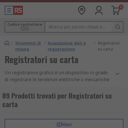
0
Codice costruttore
/
Strumenti di
/
Acquisizione dati e
/
Registratori
misura
registrazione
su carta
Registratori su carta
Un registratore grafico è un dispositivo in grado
di registrare le tendenze elettriche o meccaniche
su un foglio di carta in rotoli o su video.
89 Prodotti trovati per Registratori su
Funzionamento di un registratore grafico
carta
I registratori su carta possono registrare una
serie di ingressi e lo fanno attraverso penne di
Filtri
diversi colori che possono lavorare