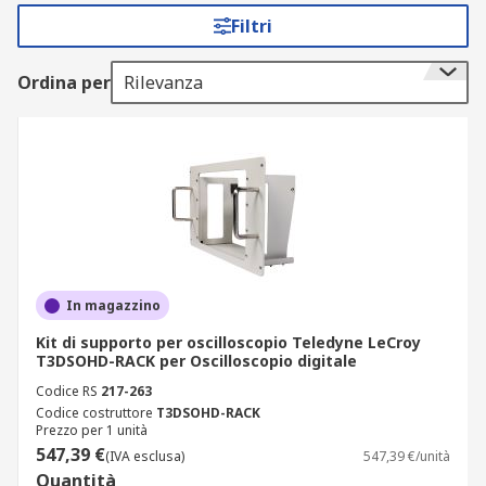
Tipi di supporti per oscilloscopi
Filtri
È disponibile un'ampia gamma di kit di
Ordina per
Rilevanza
montaggio per oscilloscopio, che coprono diversi
tipi di accessori, come i supporti per rack e i kit di
contenitori.
Con cosa possono essere utilizzati i
supporti per oscilloscopio?
I supporti per oscilloscopio sono disponibili per
l'uso con apparecchiature quali:
In magazzino
Kit di supporto per oscilloscopio Teledyne LeCroy
Contenitori per rack
T3DSOHD-RACK per Oscilloscopio digitale
Oscilloscopio WaveSurfer 3000
Codice RS
217-263
Codice costruttore
T3DSOHD-RACK
MSO serie 4
Prezzo per 1 unità
547,39 €
(IVA esclusa)
547,39 €/unità
Quantità