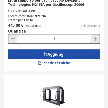
Kit di supporto per oscilloscopio Keysight
Technologies N2169A per Oscilloscopi 3000G
Codice RS
261-2798
Codice costruttore
N2169A
Prezzo per 1 unità
445,00 €
(IVA esclusa)
445,00 €/unità
Quantità
Aggiungi
Schede tecniche