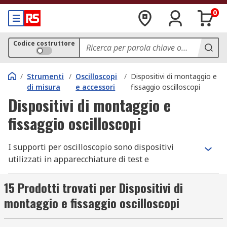
0
Codice costruttore
/
Strumenti
/
Oscilloscopi
/
Dispositivi di montaggio e
di misura
e accessori
fissaggio oscilloscopi
Dispositivi di montaggio e
fissaggio oscilloscopi
I supporti per oscilloscopio sono dispositivi
utilizzati in apparecchiature di test e
misurazione per il montaggio e il fissaggio di
oscilloscopi. Gli oscilloscopi possono essere
15 Prodotti trovati per Dispositivi di
montati su un rack o all'interno di un
montaggio e fissaggio oscilloscopi
alloggiamento dello strumento.