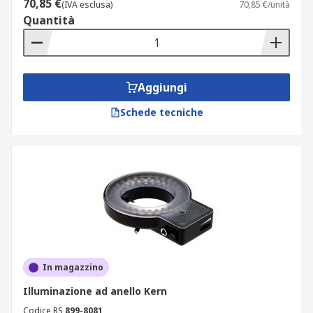
70,85 €
(IVA esclusa)
70,85 €/unità
Quantità
Aggiungi
Schede tecniche
In magazzino
Illuminazione ad anello Kern
Codice RS
899-8081