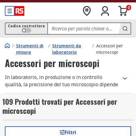
0
Codice costruttore
/
Strumenti di
/
Strumenti da
/
Accessori per
misura
laboratorio
microscopi
Accessori per microscopi
In laboratorio, in produzione o in controllo
qualità, la precisione del tuo microscopio dipende
tanto dall’ottica quanto dagli accessori per
microscopio che lo completano. Che tu stia
109 Prodotti trovati per Accessori per
aggiornando un sistema esistente o allestendo
microscopi
una nuova postazione, ogni componente dagli
oculari per microscopio al supporto per
microscopio, deve garantire stabilità,
Filtri
compatibilità e qualità ottica senza compromessi.