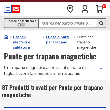
0
Codice costruttore
/
Utensili
/
Punte e parti
/
Punte per
elettrici e
per trapano
trapano
saldatura
magnetiche
Punte per trapano magnetiche
Un trapano magnetico aderisce al metallo e lo
taglia. Lavora facilmente su: ferro, acciaio
inossidabile, titanio, Inconel e altri materiali
simili.
87 Prodotti trovati per Punte per trapano
magnetiche
Esegue l'applicazione in modo più veloce, dura
più a lungo e produce una finitura migliore
rispetto a un tradizionale trapano per metallo.