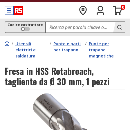
0
Codice costruttore
/
Utensili
/
Punte e parti
/
Punte per
elettrici e
per trapano
trapano
saldatura
magnetiche
Fresa in HSS Rotabroach,
tagliente da Ø 30 mm, 1 pezzi