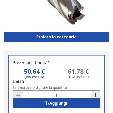
Esplora la categoria
Prezzo per 1 unità*
50,64 €
61,78 €
(IVA esclusa)
(IVA inclusa)
Add
Unità
to
Selezionare o digitare la quantità
Basket
Aggiungi