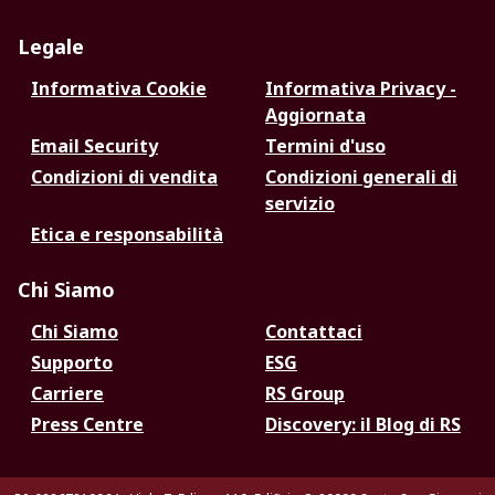
Legale
Informativa Cookie
Informativa Privacy -
Aggiornata
Email Security
Termini d'uso
Condizioni di vendita
Condizioni generali di
servizio
Etica e responsabilità
Chi Siamo
Chi Siamo
Contattaci
Supporto
ESG
Carriere
RS Group
Press Centre
Discovery: il Blog di RS