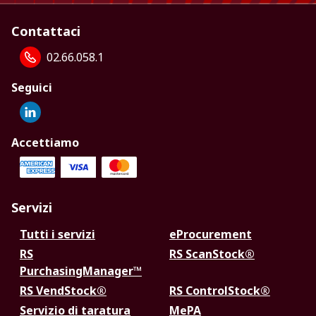
Contattaci
02.66.058.1
Seguici
Accettiamo
Servizi
Tutti i servizi
eProcurement
RS
RS ScanStock®
PurchasingManager™
RS VendStock®
RS ControlStock®
Servizio di taratura
MePA