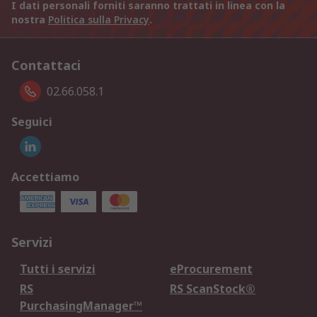
I dati personali forniti saranno trattati in linea con la
nostra
Politica sulla Privacy
.
Contattaci
02.66.058.1
Seguici
Accettiamo
Servizi
Tutti i servizi
eProcurement
RS
RS ScanStock®
PurchasingManager™