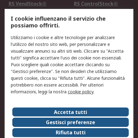
RS VendStock®
RS ControlStock®
Servizio di taratura
MePA
I cookie influenzano il servizio che
possiamo offrirti.
Legale
Utilizziamo i cookie e altre tecnologie per analizzare
Informativa Cookie
Informativa Privacy -
l'utilizzo del nostro sito web, per personalizzare e
Aggiornata
visualizzare annunci su altri siti web. Cliccare su "Accetta
Email Security
Termini d'uso
tutti" significa accettare l'uso dei cookie non essenziali.
Condizioni di vendita
Condizioni generali di
Puoi scegliere quali cookie accettare cliccando su
servizio
"Gestisci preferenze". Se non desideri che utilizziamo
questi cookie, clicca su "Rifiuta tutti". Alcune funzionalità
Etica e responsabilità
potrebbero non essere accessibili. Per ulteriori
informazioni, leggi la nostra
cookie policy
.
Chi Siamo
Chi Siamo
Contattaci
Accetta tutti
Supporto
ESG
Gestisci preferenze
Carriere
RS Group
Rifiuta tutti
Press Centre
Discovery: il Blog di RS