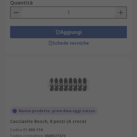
Quantità
Le punte per cacciavite sono disponibili in una
gamma di forme e dimensioni per diverse
applicazioni e per l'uso con vari utensili elettrici,
Aggiungi
ad esempio il trapano.
Schede tecniche
I set di punte e trapani combinati spesso
includono un adattatore magnetico per dado per
l'uso con trapano. Per perforare materiali duri
come pietra, mattoni e blocchi di cemento, si avrà
invece bisogno di una punta da muratura che è
caratterizzata da una maggiore durata.
Nuovo prodotto: preordina oggi stesso
Cacciavite Bosch, 8 pezzi (A croce)
Codice RS
693-110
Codice costruttore
2608522323