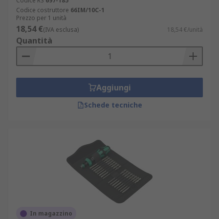
Codice RS
697-185
Codice costruttore
66IM/10C-1
Prezzo per 1 unità
18,54 €
(IVA esclusa)
18,54 €/unità
Quantità
Aggiungi
Schede tecniche
In magazzino