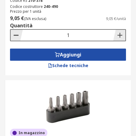
Codice RS
210-378
Codice costruttore
240-490
Prezzo per 1 unità
9,05 €
(IVA esclusa)
9,05 €/unità
Quantità
Aggiungi
Schede tecniche
In magazzino