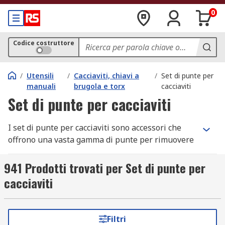
0
Codice costruttore
/
Utensili
/
Cacciaviti, chiavi a
/
Set di punte per
manuali
brugola e torx
cacciaviti
Set di punte per cacciaviti
I set di punte per cacciaviti sono accessori che
offrono una vasta gamma di punte per rimuovere
o fissare diversi tipi di viti.
941 Prodotti trovati per Set di punte per
È importante avere lo strumento giusto per ogni
cacciaviti
tipologia di applicazione e avere la disponibilità
di un set di punte per cacciaviti permette di
operare con un approccio universale. Questo
Filtri
grazie alla disponibilità immediata di tutti gli