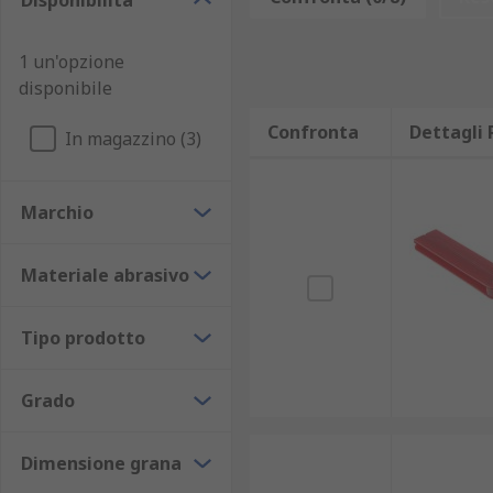
Disponibilità
Perché è necessario averne uno?
1 un'opzione
La qualità di taglio di un coltello è determinata dall
disponibile
coltello viene utilizzato costantemente, il suo bordo s
levigare sarà possibile rimuovere il metallo usurato ch
Confronta
Dettagli 
In magazzino (3)
Marchio
Materiale abrasivo
Tipo prodotto
Grado
Dimensione grana