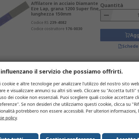
Affilatore in acciaio Diamante
Quantità
Eze Lap, grana 1200 Super fine,
lunghezza 150mm
Codice RS
239-4082
Codice costruttore
176-0030
Agg
Schede
Prezzo per 1 unità
 influenzano il servizio che possiamo offrirti.
In magazzino
27,72 €
(IVA esclusa
Affilatore in acciaio Diamante
Quantità
i cookie e altre tecnologie per analizzare l'utilizzo del nostro sito web
Eze Lap, grana 400 Medio,
re e visualizzare annunci su altri siti web. Cliccare su "Accetta tutti" s
lunghezza 150mm
'uso dei cookie non essenziali. Puoi scegliere quali cookie accettare c
Codice RS
239-4060
eferenze". Se non desideri che utilizziamo questi cookie, clicca su "Rifi
Codice costruttore
176-0028
onalità potrebbero non essere accessibili. Per ulteriori informazioni, l
Agg
ie policy
.
Schede