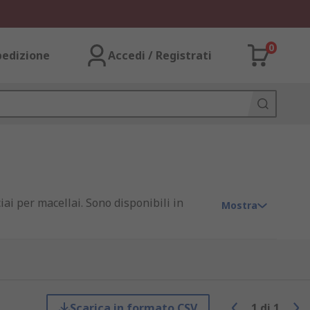
0
pedizione
Accedi / Registrati
ciai per macellai. Sono disponibili in
Mostra
ma potrebbe sembrare più affilata.
Scarica in formato CSV
1
di
1