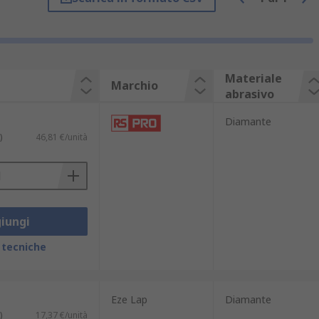
 per un lungo periodo di tempo. Se un
zialmente. Utilizzando l'acciaio per
Materiale
Marchio
abrasivo
Diamante
)
46,81 €/unità
iungi
 tecniche
Eze Lap
Diamante
)
17,37 €/unità