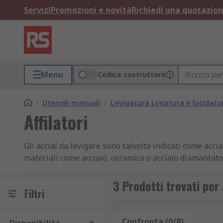
Servizi
Promozioni e novità
Richiedi una quotazio
Menu
Codice costruttore
/
Utensili manuali
/
Levigatura Limatura e lucidatu
Affilatori
Gli acciai da levigare sono talvolta indicati come acciai
materiali come acciaio, ceramica o acciaio diamantato
In che ambito si utilizzano?
3 Prodotti trovati per 
Filtri
Sono usati per riallineare la lama di un coltello e no
Confronta (0/8)
Res