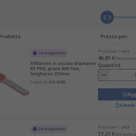
'angolo di taglio della lama e i coltelli mantengono un bordo
i smussa e non si taglia in modo efficiente come ha fatto ini
e rende il coltello non affilato.
Prodotto
Prezzo per:
Prezzo per 1 unità
In magazzino
46,81 €
(IVA esclusa
Affilatore in acciaio Diamante
Quantità
RS PRO, grana 600 Fine,
lunghezza 235mm
Codice RS
315-6106
Agg
Schede
Prezzo per 1 unità
In magazzino
17,37 €
(IVA esclusa