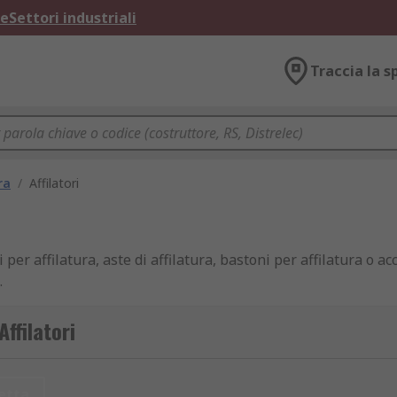
ne
Settori industriali
Traccia la s
ra
/
Affilatori
 per affilatura, aste di affilatura, bastoni per affilatura o ac
.
Affilatori
n per l'affilatura della lama, anche se successivamente la la
etta