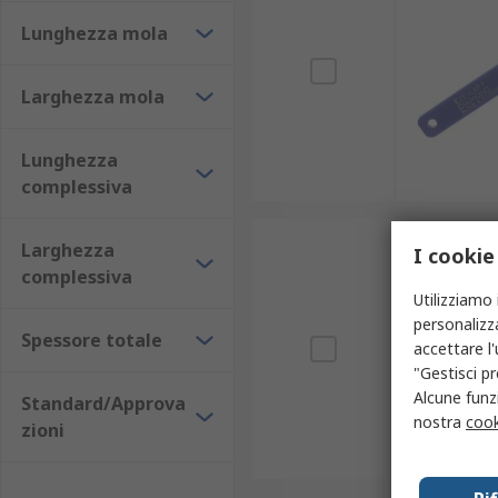
Lunghezza mola
Larghezza mola
Lunghezza
complessiva
Larghezza
I cookie
complessiva
Utilizziamo 
personalizza
Spessore totale
accettare l
"Gestisci pr
Alcune funzi
Standard/Approva
nostra
cook
zioni