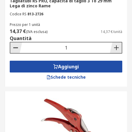
Tagliatubi RS PRO, capacità di taglio 3 To 29 mm
Lega di zinco Rame
Codice RS
813-2726
Prezzo per 1 unità
14,37 €
(IVA esclusa)
14,37 €/unità
Quantità
Aggiungi
Schede tecniche