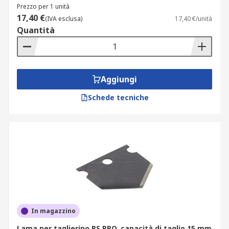
come il materiale, le dimensioni e lo spessore del
Prezzo per 1 unità
tubo, nonché l'affilatura della lama del tagliatubi.
17,40 €
(IVA esclusa)
17,40 €/unità
Quantità
Applicazioni
I tagliatubi sono strumenti utilizzati per affettare
o tagliare tubi. Sono comunemente usati dagli
Aggiungi
idraulici per la loro affidabilità ed efficienza. Oltre
Schede tecniche
a fornire tagli puliti e di qualità professionale, i
tagliatubi sono spesso più convenienti, veloci e
facili da usare rispetto alle alternative come i
seghetti.
Ideali per un'ampia gamma di utilizzi inerenti il
taglio di tubi grazie alla versatilità e adattabilità
che li caratterizza. La maggior parte dei
tagliatubi può essere utilizzata per applicazioni
quali:
In magazzino
Lama per taglierino RS PRO, capacità di taglio 15 mm