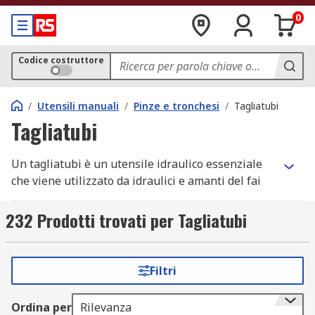
0
Codice costruttore
/
Utensili manuali
/
Pinze e tronchesi
/
Tagliatubi
Tagliatubi
Un tagliatubi è un utensile idraulico essenziale
che viene utilizzato da idraulici e amanti del fai
da te per produrre un taglio pulito e preciso su
un tubo in modo più efficiente rispetto a un
232 Prodotti trovati per Tagliatubi
seghetto a mano.
Si trovano in molte forme e dimensioni, per
Filtri
adattarsi al materiale da tagliare. I tagliatubi
possono essere utilizzati per tagliare rame,
Ordina per
Rilevanza
acciaio, alluminio, tubi in ottone e plastica. Le