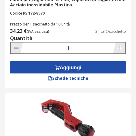
Tagliare le tubazioni alla lunghezza
Acciaio inossidabile Plastica
richiesta prima dell'installazione
Codice RS
172-8970
Eseguire lavori di riparazione delle
Prezzo per 1 sacchetto da 10 unità
tubazioni
34,23 €
(IVA esclusa)
34,23 €/sacchetto
Tagliare, rimuovere e sostituire le sezioni
Quantità
danneggiate delle tubazioni prima della
sostituzione.
Aggiungi
Schede tecniche