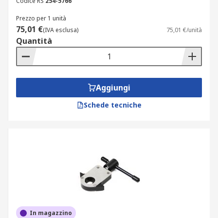
Codice RS
254-5766
Prezzo per 1 unità
75,01 €
(IVA esclusa)
75,01 €/unità
Quantità
Aggiungi
Schede tecniche
In magazzino