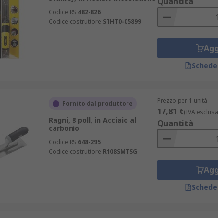
Quantità
Codice RS
482-826
Codice costruttore
STHT0-05899
Agg
Schede
Prezzo per 1 unità
Fornito dal produttore
17,81 €
(IVA esclusa
Ragni, 8 poll, in Acciaio al
Quantità
carbonio
Codice RS
648-295
Codice costruttore
R108SMTSG
Agg
Schede