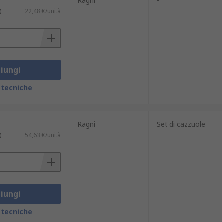
Ragni
-
)
22,48 €/unità
iungi
 tecniche
Ragni
Set di cazzuole
)
54,63 €/unità
ggiore resistenza all'usura.
iungi
 tecniche