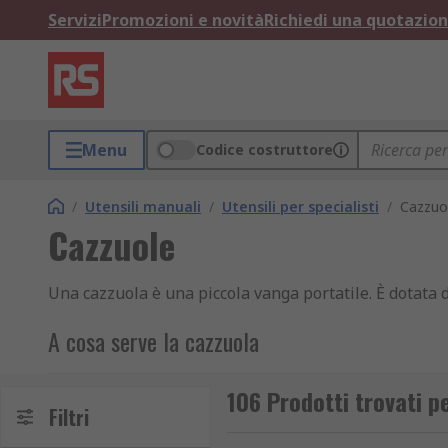
Servizi
Promozioni e novità
Richiedi una quotazio
Menu
Codice costruttore
/
Utensili manuali
/
Utensili per specialisti
/
Cazzuo
Cazzuole
Una cazzuola è una piccola vanga portatile. È dotata 
A cosa serve la cazzuola
Le cazzuole manuali per calcestruzzo e muratura vengo
106 Prodotti trovati p
superficie del calcestruzzo.
Filtri