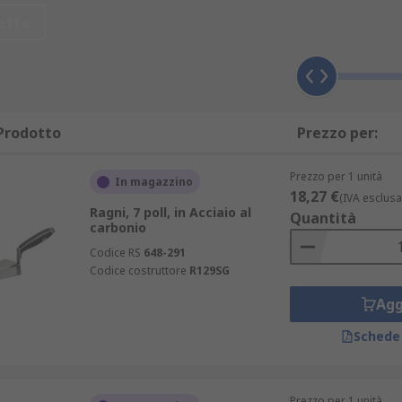
trollo molto preciso del posizionamento del calcestruzzo.
etta
re le superfici ed esporre con cura nuovi livelli di sporco. A
si materiali come: calcestruzzo, facciate a vista, muri di ma
Prodotto
Prezzo per:
Prezzo per 1 unità
In magazzino
18,27 €
(IVA esclusa
Ragni, 7 poll, in Acciaio al
 vasta gamma di settori, ad esempio:
Quantità
carbonio
Codice RS
648-291
ità di materiali particellari
Codice costruttore
R129SG
tonaco o cemento
Agg
viscosi.
Schede
mo una selezione di cazzuole di alta qualità, in varie forme 
Prezzo per 1 unità