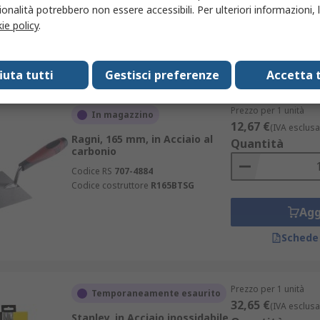
Codice costruttore
R418S-11
onalità potrebbero non essere accessibili. Per ulteriori informazioni, l
ie policy
.
Agg
Schede
fiuta tutti
Gestisci preferenze
Accetta t
Prezzo per 1 unità
In magazzino
12,67 €
(IVA esclusa
Ragni, 165 mm, in Acciaio al
Quantità
carbonio
Codice RS
707-4884
Codice costruttore
R165BTSG
Agg
Schede
Prezzo per 1 unità
Temporaneamente esaurito
32,65 €
(IVA esclusa
Stanley, in Acciaio inossidabile