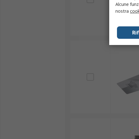
Alcune funzi
nostra
cook
Ri