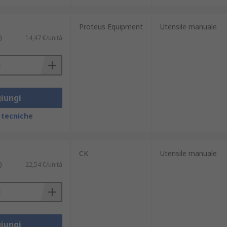
Proteus Equipment
Utensile manuale
)
14,47 €/unità
iungi
 tecniche
CK
Utensile manuale
)
22,54 €/unità
iungi