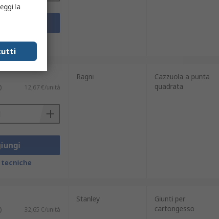
eggi la
iungi
 tecniche
utti
Ragni
Cazzuola a punta
quadrata
)
12,67 €/unità
iungi
 tecniche
Stanley
Giunti per
cartongesso
)
32,65 €/unità