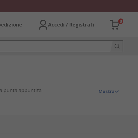
0
pedizione
Accedi / Registrati
na punta appuntita.
Mostra
onché per portare l'acqua sulla