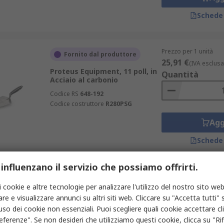
Schede
Prezzo per 1 unità
Fornito dal produttore
25,91 €
(IVA esclusa
Proteus Equipment, 11 poll, in
Quantità
Acciaio al carbonio
Codice RS
648-192
Codice costruttore
R280PSG
Agg
Schede
 influenzano il servizio che possiamo offrirti.
Prezzo per 1 unità
In magazzino
i cookie e altre tecnologie per analizzare l'utilizzo del nostro sito web
39,35 €
(IVA esclusa
Ragni, 280 mm, in Acciaio
re e visualizzare annunci su altri siti web. Cliccare su "Accetta tutti" s
Quantità
inossidabile
'uso dei cookie non essenziali. Puoi scegliere quali cookie accettare c
Codice RS
176-5455
eferenze". Se non desideri che utilizziamo questi cookie, clicca su "Rifi