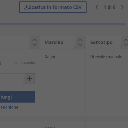
Scarica in formato CSV
1
di
6
iutano a scoprire manufatti fragili senza
ttoni, superfici intonacate, compensato e
Marchio
Sottotipo
Ragni
Utensile manuale
)
18,27 €/unità
iungi
 tecniche
e dimensioni per l'utilizzo in diverse