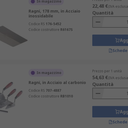
In magazzino
i:
22,48 €
(IVA esclusa
Ragni, 178 mm, in Acciaio
Quantità
inossidabile
Codice RS
176-5452
Codice costruttore
R6167S
Agg
Schede
Prezzo per 1 unità
In magazzino
54,63 €
(IVA esclusa
Ragni, in Acciaio al carbonio
Quantità
Codice RS
707-4887
Codice costruttore
RB1010
l carbonio forgiato o in acciaio inox fuso, il quale ha una ma
Agg
Schede