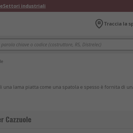
ne
Settori industriali
Traccia la s
le
di una lama piatta come una spatola e spesso è fornita di u
no utilizzate per lisciare il calcestruzzo appena posato, n
er Cazzuole