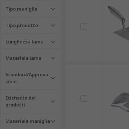
applicazioni. Ad esempio si possono trovare modelli d
Tipo maniglia
Cazzuola da giardino
Tipo prodotto
Cazzuola per muratori
Cazzuola a punta
Lunghezza lama
Cazzuola per finitura
Cazzuola dentellata
Materiale lama
Cazzuola per misurazione
Cazzuola per margini
Standard/Approva
zioni
Cazzuola per piscina
Cazzuola americana
Etichette dei
prodotti
Le lame di questi utensili sono realizzate in acciaio a
Materiale maniglia