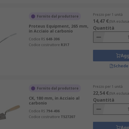
Prezzo per 1 unità
Fornito dal produttore
14,47 €
(IVA esclusa
Proteus Equipment, 265 mm,
Quantità
in Acciaio al carbonio
Codice RS
648-306
Codice costruttore
R317
Agg
Schede
Prezzo per 1 unità
Fornito dal produttore
22,54 €
(IVA esclusa
CK, 180 mm, in Acciaio al
Quantità
carbonio
Codice RS
794-406
Codice costruttore
T527207
Agg