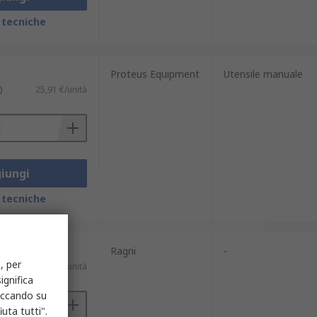
 tecniche
Proteus Equipment
Utensile manuale
)
25,91 €/unità
iungi
 tecniche
Ragni
-
, per
)
39,35 €/unità
ignifica
liccando su
uta tutti".