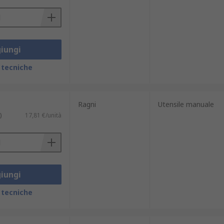
iungi
 tecniche
Ragni
Utensile manuale
)
17,81 €/unità
iungi
 tecniche