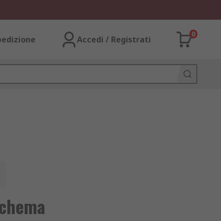
0
pedizione
Accedi / Registrati
schema