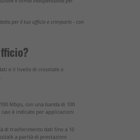
azione è ormai indispensabile per
atta per il tuo ufficio e crimparlo - con
fficio?
i e il livello di crosstalk o
.
 e 100 Mbps, con una banda di 100
cavi è indicato per applicazioni
à di trasferimento dati fino a 10
stalk a parità di prestazioni