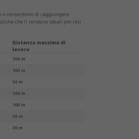
nti e consentono di raggiungere
tiche che li rendono ideali per reti
Distanza massima di
lavoro
100 m
100 m
50 m
100 m
100 m
50 m
30 m