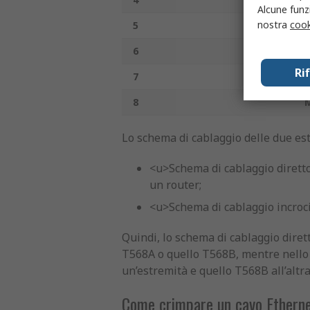
Alcune funzi
nostra
cook
5
B
6
A
Ri
7
8
Lo schema di cablaggio delle due es
<u>Schema di cablaggio diretto<
un router;
<u>Schema di cablaggio incrocia
Quindi, lo schema di cablaggio dire
T568A o quello T568B, mentre nello s
un’estremità e quello T568B all’altra
Come crimpare un cavo Etherne