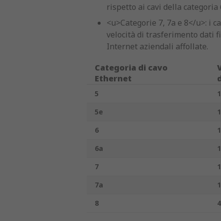
rispetto ai cavi della categoria 
<u>Categorie 7, 7a e 8</u>: i c
velocità di trasferimento dati 
Internet aziendali affollate.
Categoria di cavo
Ethernet
5
5e
1
6
1
6a
1
7
1
7a
1
8
4