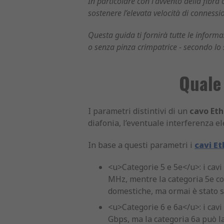
In particolare con l'avvento della fibra o
sostenere l’elevata velocità di connessi
Questa guida ti fornirà tutte le informa
o senza pinza crimpatrice - secondo lo 
Quale 
I parametri distintivi di un
cavo Et
diafonia, l’eventuale interferenza el
In base a questi parametri i
cavi E
<u>Categorie 5 e 5e</u>: i cavi
MHz, mentre la categoria 5e con
domestiche, ma ormai è stato so
<u>Categorie 6 e 6a</u>: i cavi 
Gbps, ma la categoria 6a può la