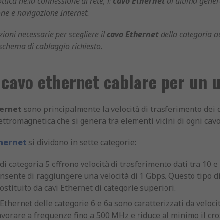
ttica nella connessione di rete, il
cavo Ethernet
di ultima gener
one e navigazione Internet.
zioni necessarie per scegliere il
cavo Ethernet
della categoria ad
schema di cablaggio richiesto.
cavo ethernet cablare per un u
hernet
sono principalmente la velocità di trasferimento dei dat
ettromagnetica che si genera tra elementi vicini di ogni cavo
thernet
si dividono in sette categorie:
 di categoria 5 offrono velocità di trasferimento dati tra 10
sente di raggiungere una velocità di 1 Gbps. Questo tipo di 
stituito da cavi Ethernet di categorie superiori.
Ethernet delle categorie 6 e 6a sono caratterizzati da velocit
vorare a frequenze fino a 500 MHz e riduce al minimo il cros