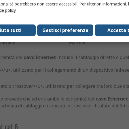
onalità potrebbero non essere accessibili. Per ulteriori informazioni, l
ie policy
.
ianco/Blu
Bianco/Blu
rancio
Verde
fiuta tutti
Gestisci preferenze
Accetta t
Bianco/Marrone
Bianco/Marrone
Marrone
Marrone
tremità del
cavo Ethernet
include il cablaggio diretto e quel
/u>, utilizzato per il collegamento di un dispositivo (ad es
to o crossover</u>, utilizzato per collegare tra loro due dis
tto prevede che ad entrambe le estremità del
cavo Ethernet
chema di cablaggio incrociato o crossover il colore dei fili
.
t cat 6