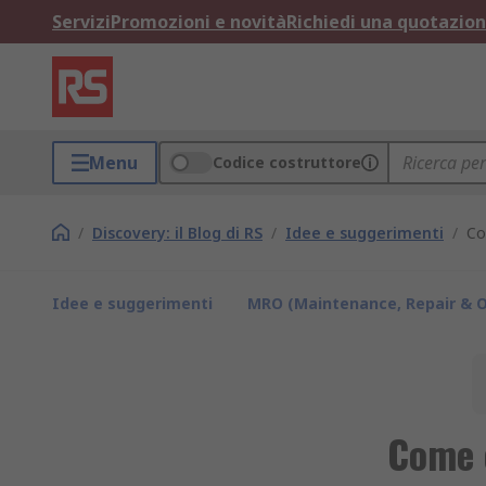
Servizi
Promozioni e novità
Richiedi una quotazio
Menu
Codice costruttore
/
Discovery: il Blog di RS
/
Idee e suggerimenti
/
Co
Idee e suggerimenti
MRO (Maintenance, Repair & O
Come 