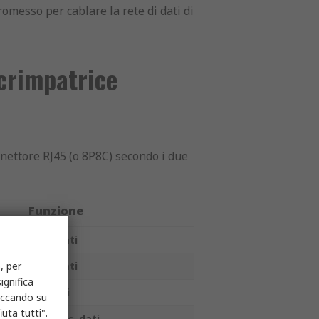
messo per cablare la rete di dati di
crimpatrice
onnettore RJ45 (o 8P8C) secondo i due
Funzione
Tras. dati
, per
Tras. dati
ignifica
Ric. dati
liccando su
uta tutti".
Tras./Ric. dati