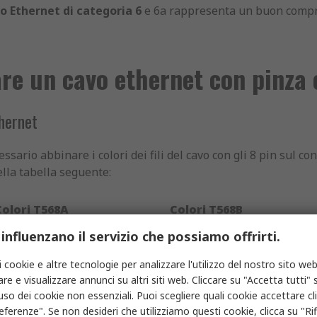
o Ethernet di categoria 6
e 6a rappresenta un buon compro
re un cavo ethernet con pinza 
hernet
ssario abbinare i colori dei fili del cavo con gli 8 pin sul c
lla tabella seguente:
Colori T568A
Colori T568B
 influenzano il servizio che possiamo offrirti.
ianco/Verde
Bianco/Arancio
i cookie e altre tecnologie per analizzare l'utilizzo del nostro sito web
Verde
Arancio
re e visualizzare annunci su altri siti web. Cliccare su "Accetta tutti" s
ianco/Arancio
Bianco/Verde
'uso dei cookie non essenziali. Puoi scegliere quali cookie accettare c
eferenze". Se non desideri che utilizziamo questi cookie, clicca su "Rifi
lu
Blu