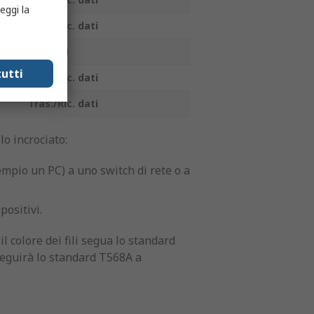
eggi la
Tras./Ric. dati
Ric. dati
utti
Tras./Ric. dati
Tras./Ric. dati
lo incrociato:
empio un PC) a uno switch di rete o a
positivi.
il colore dei fili segua lo standard
 seguirà lo standard T568A a