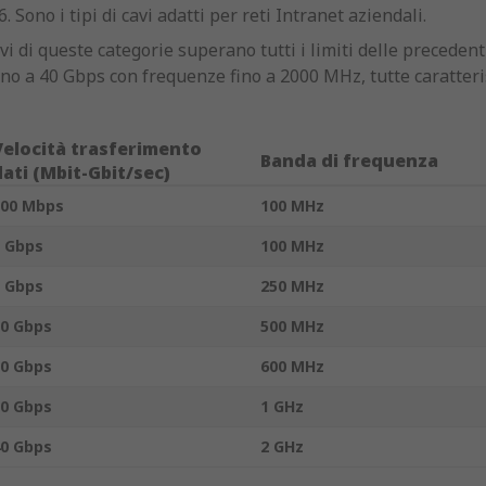
6. Sono i tipi di cavi adatti per reti Intranet aziendali.
avi di queste categorie superano tutti i limiti delle precede
fino a 40 Gbps con frequenze fino a 2000 MHz, tutte caratteris
Velocità trasferimento
Banda di frequenza
dati (Mbit-Gbit/sec)
100 Mbps
100 MHz
 Gbps
100 MHz
 Gbps
250 MHz
0 Gbps
500 MHz
0 Gbps
600 MHz
0 Gbps
1 GHz
0 Gbps
2 GHz