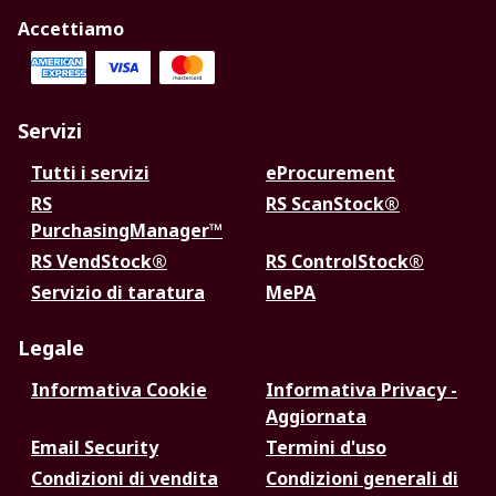
Accettiamo
Servizi
Tutti i servizi
eProcurement
RS
RS ScanStock®
PurchasingManager™
RS VendStock®
RS ControlStock®
Servizio di taratura
MePA
Legale
Informativa Cookie
Informativa Privacy -
Aggiornata
Email Security
Termini d'uso
Condizioni di vendita
Condizioni generali di