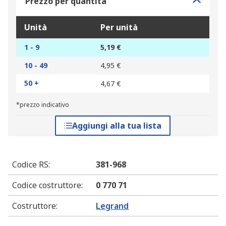
Prezzo per quantità
Unità
Per unità
1 - 9
5,19 €
10 - 49
4,95 €
50 +
4,67 €
*prezzo indicativo
Aggiungi alla tua lista
Codice RS
:
381-968
Codice costruttore
:
0 770 71
Costruttore
:
Legrand