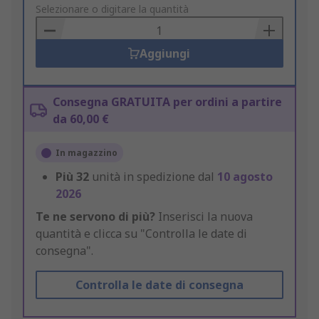
to
Selezionare o digitare la quantità
Basket
Aggiungi
Consegna GRATUITA per ordini a partire
da 60,00 €
In magazzino
Più
32
unità in spedizione dal
10 agosto
2026
Te ne servono di più?
Inserisci la nuova
quantità e clicca su "Controlla le date di
consegna".
Controlla le date di consegna