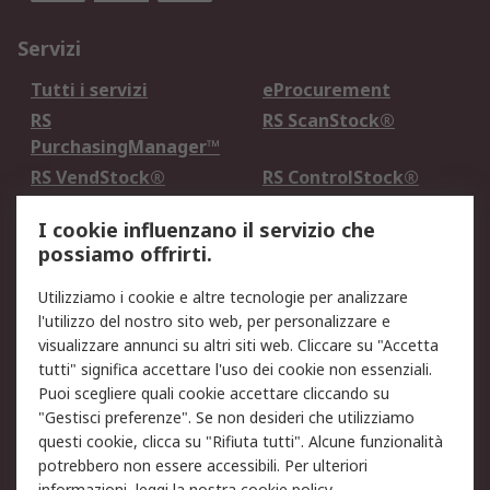
Servizi
Tutti i servizi
eProcurement
RS
RS ScanStock®
PurchasingManager™
RS VendStock®
RS ControlStock®
Servizio di taratura
MePA
I cookie influenzano il servizio che
possiamo offrirti.
Legale
Utilizziamo i cookie e altre tecnologie per analizzare
Informativa Cookie
Informativa Privacy -
l'utilizzo del nostro sito web, per personalizzare e
Aggiornata
visualizzare annunci su altri siti web. Cliccare su "Accetta
Email Security
Termini d'uso
tutti" significa accettare l'uso dei cookie non essenziali.
Condizioni di vendita
Condizioni generali di
Puoi scegliere quali cookie accettare cliccando su
servizio
"Gestisci preferenze". Se non desideri che utilizziamo
questi cookie, clicca su "Rifiuta tutti". Alcune funzionalità
Etica e responsabilità
potrebbero non essere accessibili. Per ulteriori
informazioni, leggi la nostra
cookie policy
.