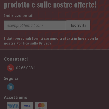
prodotto e sulle nostre offerte!
Indirizzo email
Iscriviti
I dati personali forniti saranno trattati in linea con la
nostra
Politica sulla Privacy
.
Contattaci
02.66.058.1
Seguici
Accettiamo