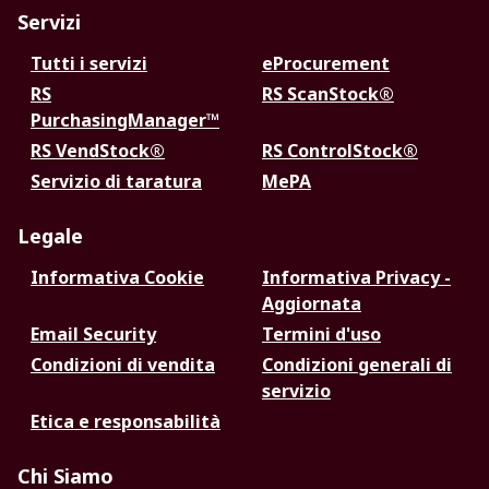
Servizi
Tutti i servizi
eProcurement
RS
RS ScanStock®
PurchasingManager™
RS VendStock®
RS ControlStock®
Servizio di taratura
MePA
Legale
Informativa Cookie
Informativa Privacy -
Aggiornata
Email Security
Termini d'uso
Condizioni di vendita
Condizioni generali di
servizio
Etica e responsabilità
Chi Siamo