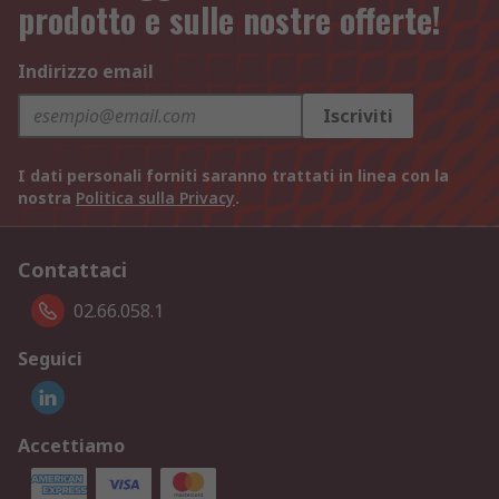
prodotto e sulle nostre offerte!
Indirizzo email
Iscriviti
I dati personali forniti saranno trattati in linea con la
nostra
Politica sulla Privacy
.
Contattaci
02.66.058.1
Seguici
Accettiamo