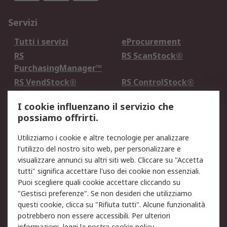
Servizi
Tutti i servizi
eProcurement
RS
RS ScanStock®
PurchasingManager™
RS VendStock®
RS ControlStock®
Servizio di taratura
MePA
I cookie influenzano il servizio che
possiamo offrirti.
Legale
Utilizziamo i cookie e altre tecnologie per analizzare
Informativa Cookie
Informativa Privacy -
l'utilizzo del nostro sito web, per personalizzare e
Aggiornata
visualizzare annunci su altri siti web. Cliccare su "Accetta
Email Security
Termini d'uso
tutti" significa accettare l'uso dei cookie non essenziali.
Condizioni di vendita
Condizioni generali di
Puoi scegliere quali cookie accettare cliccando su
servizio
"Gestisci preferenze". Se non desideri che utilizziamo
questi cookie, clicca su "Rifiuta tutti". Alcune funzionalità
Etica e responsabilità
potrebbero non essere accessibili. Per ulteriori
informazioni, leggi la nostra
cookie policy
.