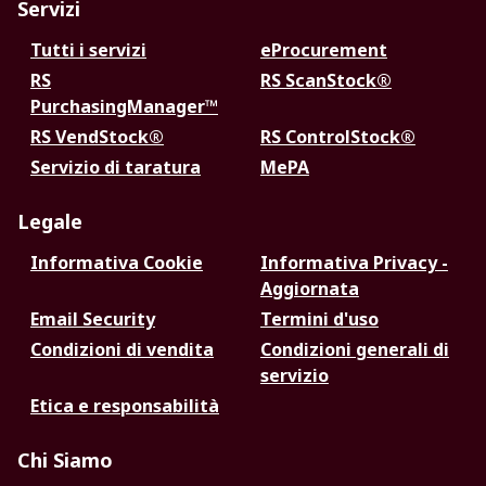
Servizi
Tutti i servizi
eProcurement
RS
RS ScanStock®
PurchasingManager™
RS VendStock®
RS ControlStock®
Servizio di taratura
MePA
Legale
Informativa Cookie
Informativa Privacy -
Aggiornata
Email Security
Termini d'uso
Condizioni di vendita
Condizioni generali di
servizio
Etica e responsabilità
Chi Siamo