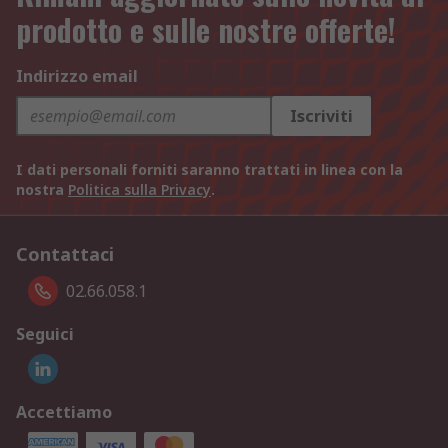
prodotto e sulle nostre offerte!
Indirizzo email
Iscriviti
I dati personali forniti saranno trattati in linea con la
nostra
Politica sulla Privacy
.
Contattaci
02.66.058.1
Seguici
Accettiamo