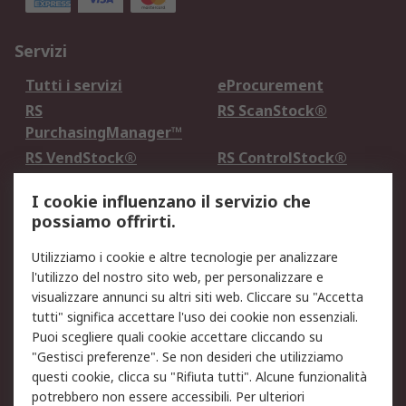
Servizi
Tutti i servizi
eProcurement
RS
RS ScanStock®
PurchasingManager™
RS VendStock®
RS ControlStock®
Servizio di taratura
MePA
I cookie influenzano il servizio che
possiamo offrirti.
Legale
Utilizziamo i cookie e altre tecnologie per analizzare
Informativa Cookie
Informativa Privacy -
l'utilizzo del nostro sito web, per personalizzare e
Aggiornata
visualizzare annunci su altri siti web. Cliccare su "Accetta
Email Security
Termini d'uso
tutti" significa accettare l'uso dei cookie non essenziali.
Condizioni di vendita
Condizioni generali di
Puoi scegliere quali cookie accettare cliccando su
servizio
"Gestisci preferenze". Se non desideri che utilizziamo
questi cookie, clicca su "Rifiuta tutti". Alcune funzionalità
Etica e responsabilità
potrebbero non essere accessibili. Per ulteriori