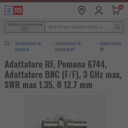
0
Codice costruttore
/
Strumenti di
/
Strumenti di
/
Adattatori
misura
misura RF
RF
Adattatore RF, Pomona 6744,
Adattatore BNC (F/F), 3 GHz max,
SWR max 1.35, Ø 12.7 mm