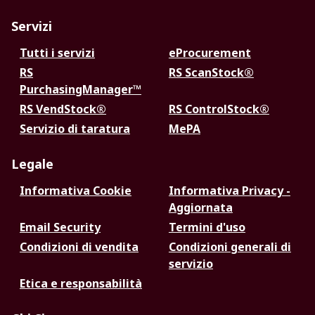
Servizi
Tutti i servizi
eProcurement
RS
RS ScanStock®
PurchasingManager™
RS VendStock®
RS ControlStock®
Servizio di taratura
MePA
Legale
Informativa Cookie
Informativa Privacy -
Aggiornata
Email Security
Termini d'uso
Condizioni di vendita
Condizioni generali di
servizio
Etica e responsabilità