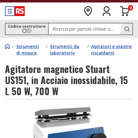
0
Codice costruttore
/
Strumenti
/
Strumenti da
/
Agitatori e piastre
di misura
laboratorio
riscaldanti
Agitatore magnetico Stuart
US151, in Acciaio inossidabile, 15
L 50 W, 700 W