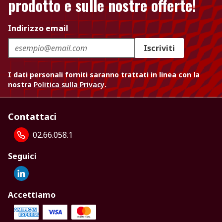
prodotto e sulle nostre offerte!
Indirizzo email
Iscriviti
I dati personali forniti saranno trattati in linea con la
nostra
Politica sulla Privacy
.
Contattaci
02.66.058.1
Seguici
Accettiamo