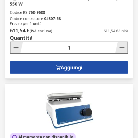
550 W
Codice RS
768-9688
Codice costruttore
04807-58
Prezzo per 1 unità
611,54 €
(IVA esclusa)
611,54 €/unità
Quantità
Aggiungi
Al momento non disponibile