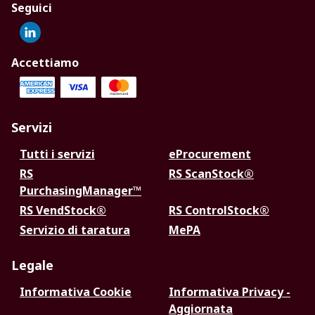
Seguici
Accettiamo
Servizi
Tutti i servizi
eProcurement
RS
RS ScanStock®
PurchasingManager™
RS VendStock®
RS ControlStock®
Servizio di taratura
MePA
Legale
Informativa Cookie
Informativa Privacy -
Aggiornata