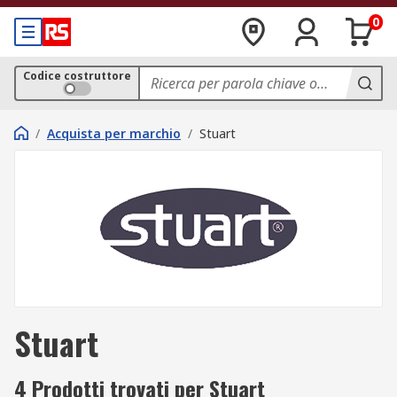
0
Codice costruttore
/
Acquista per marchio
/
Stuart
Stuart
4 Prodotti trovati per Stuart